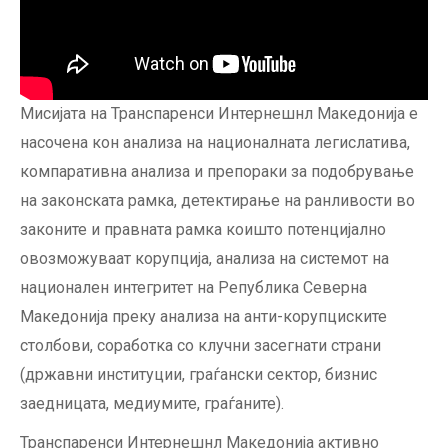
Мисијата на Транспаренси Интернешнл Македонија е
насочена кон aнализа на националната легислатива,
компаративна анализа и препораки за подобрување
на законската рамка, детектирање на ранливости во
законите и правната рамка коишто потенцијално
овозможуваат корупција, анализа на системот на
национален интегритет на Република Северна
Македонија преку анализа на анти-корупциските
столбови, соработка со клучни засегнати страни
(државни институции, граѓански сектор, бизнис
заедницата, медиумите, граѓаните).
Транспаренси Интернешнл Македонија активно