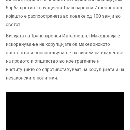
борба против корупцијата Транспаренси Интернешнл
којашто е распространета во повеќе од 100 земји во
светот.
Визијата на Транспаренси Интернешнл Македонија e
искоренување на корупцијата од македонското
општество и воспоставување на систем на владеење
на правото и општество во кое граѓаните и
институциите се спротивставуваат на корупцијата и на
незаконските политики.