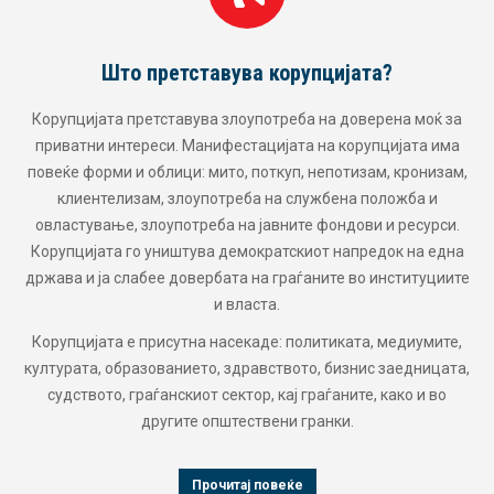
Што претставува корупцијата?
Корупцијата претставува злоупотреба на доверена моќ за
приватни интереси. Манифестацијата на корупцијата има
повеќе форми и облици: мито, поткуп, непотизам, кронизам,
клиентелизам, злоупотреба на службена положба и
овластување, злоупотреба на јавните фондови и ресурси.
Корупцијата го уништува демократскиот напредок на една
држава и ја слабее довербата на граѓаните во институциите
и власта.
Корупцијата е присутна насекаде: политиката, медиумите,
културата, образованието, здравството, бизнис заедницата,
судството, граѓанскиот сектор, кај граѓаните, како и во
другите општествени гранки.
Прочитај повеќе