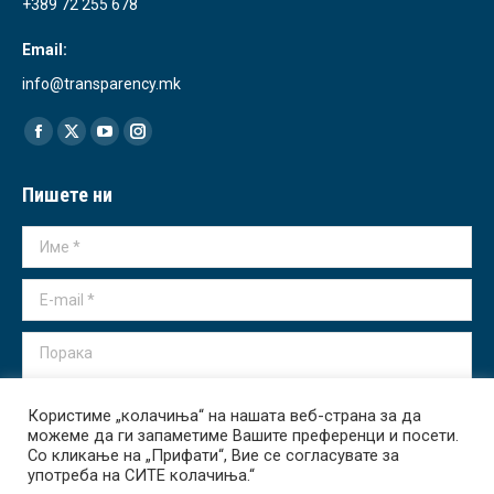
+389 72 255 678
Email:
info@transparency.mk
Find us on:
Facebook
X
YouTube
Instagram
page
page
page
page
Пишете ни
opens
opens
opens
opens
in
in
in
in
Име *
new
new
new
new
window
window
window
window
E-mail *
Порака
Користиме „колачиња“ на нашата веб-страна за да
можеме да ги запаметиме Вашите преференци и посети.
Со кликање на „Прифати“, Вие се согласувате за
употреба на СИТЕ колачиња.“
Испрати