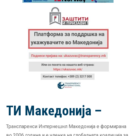
ТИ Македонија –
Транспаренси Интернешнл Македонија е формирана
во 2006 година и е членка на глобалната коалиција за