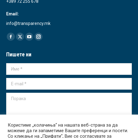
+389 72 255 678
Email:
info@transparency.mk
Find us on:
Facebook
X
YouTube
Instagram
page
page
page
page
Пишете ни
opens
opens
opens
opens
in
in
in
in
Име *
new
new
new
new
window
window
window
window
E-mail *
Порака
Користиме „колачиња“ на нашата веб-страна за да
можеме да ги запаметиме Вашите преференци и посети.
Испрати
Со кликање на „Прифати“, Вие се согласувате за