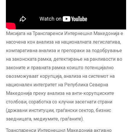
Мисијата на Транспаренси Интернешнл Македонија е
насочена кон aнализа на националната легислатива,
компаративна анализа и препораки за подобрување
на законската рамка, детектирање на ранливости во
законите и правната рамка коишто потенцијално
овозможуваат корупција, анализа на системот на
национален интегритет на Република Северна
Македонија преку анализа на анти-корупциските
столбови, соработка со клучни засегнати страни
(државни институции, граѓански сектор, бизнис
заедницата, медиумите, граѓаните).
Транспаренси Интернешнл Македонија активно