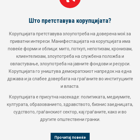
Што претставува корупцијата?
Корупцијата претставува злоупотреба на доверена моќ за
приватни интереси. Манифестацијата на корупцијата има
повеќе форми и облици: мито, поткуп, непотизам, кронизам,
клиентелизам, злоупотреба на службена положба и
овластување, злоупотреба на јавните фондови и ресурси.
Корупцијата го уништува демократскиот напредок на една
држава и ја слабее довербата на граѓаните во институциите
и власта.
Корупцијата е присутна насекаде: политиката, медиумите,
културата, образованието, здравството, бизнис заедницата,
судството, граѓанскиот сектор, кај граѓаните, како и во
другите општествени гранки.
Прочитај повеќе