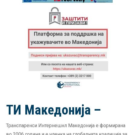
ТИ Македонија –
Транспаренси Интернешнл Македонија е формирана
во 2006 година и е членка на глобалната коалиција за