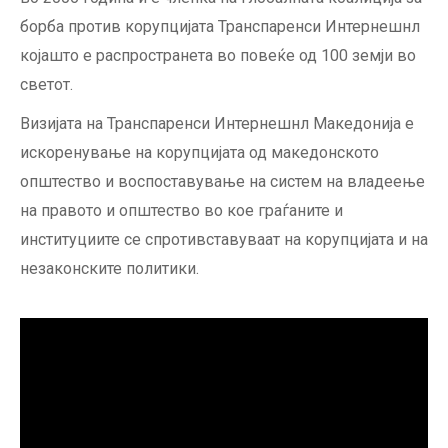
борба против корупцијата Транспаренси Интернешнл
којашто е распространета во повеќе од 100 земји во
светот.
Визијата на Транспаренси Интернешнл Македонија e
искоренување на корупцијата од македонското
општество и воспоставување на систем на владеење
на правото и општество во кое граѓаните и
институциите се спротивставуваат на корупцијата и на
незаконските политики.