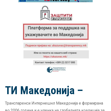
ТИ Македонија –
Транспаренси Интернешнл Македонија е формирана
во 2006 година и е членка на глобалната коалиција за