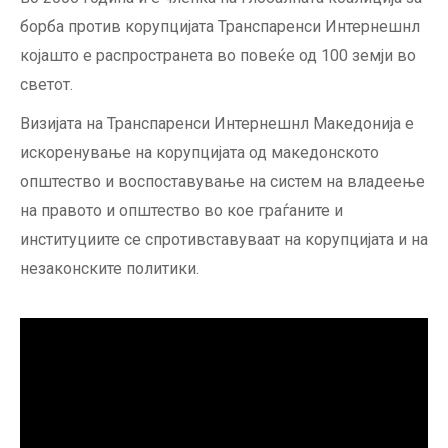
борба против корупцијата Транспаренси Интернешнл
којашто е распространета во повеќе од 100 земји во
светот.
Визијата на Транспаренси Интернешнл Македонија e
искоренување на корупцијата од македонското
општество и воспоставување на систем на владеење
на правото и општество во кое граѓаните и
институциите се спротивставуваат на корупцијата и на
незаконските политики.