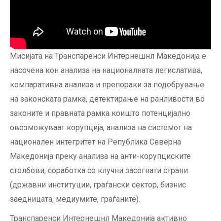
Мисијата на Транспаренси Интернешнл Македонија е
насочена кон aнализа на националната легислатива,
компаративна анализа и препораки за подобрување
на законската рамка, детектирање на ранливости во
законите и правната рамка коишто потенцијално
овозможуваат корупција, анализа на системот на
национален интегритет на Република Северна
Македонија преку анализа на анти-корупциските
столбови, соработка со клучни засегнати страни
(државни институции, граѓански сектор, бизнис
заедницата, медиумите, граѓаните).
Транспаренси Интернешнл Македонија активно