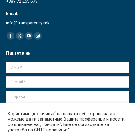
+389 72 255 678
Email:
info@transparency.mk
Find us on:
Facebook
X
YouTube
Instagram
page
page
page
page
Пишете ни
opens
opens
opens
opens
in
in
in
in
Име *
new
new
new
new
window
window
window
window
E-mail *
Порака
Користиме „колачиња“ на нашата веб-страна за да
можеме да ги запаметиме Вашите преференци и посети.
Со кликање на „Прифати“, Вие се согласувате за
употреба на СИТЕ колачиња.“
Испрати