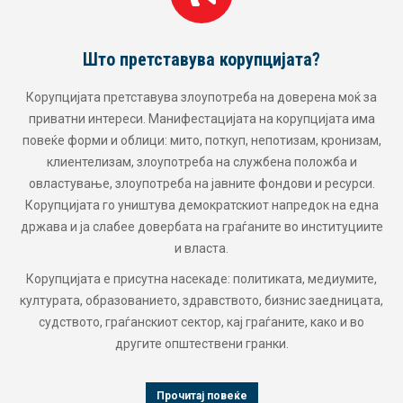
Што претставува корупцијата?
Корупцијата претставува злоупотреба на доверена моќ за
приватни интереси. Манифестацијата на корупцијата има
повеќе форми и облици: мито, поткуп, непотизам, кронизам,
клиентелизам, злоупотреба на службена положба и
овластување, злоупотреба на јавните фондови и ресурси.
Корупцијата го уништува демократскиот напредок на една
држава и ја слабее довербата на граѓаните во институциите
и власта.
Корупцијата е присутна насекаде: политиката, медиумите,
културата, образованието, здравството, бизнис заедницата,
судството, граѓанскиот сектор, кај граѓаните, како и во
другите општествени гранки.
Прочитај повеќе