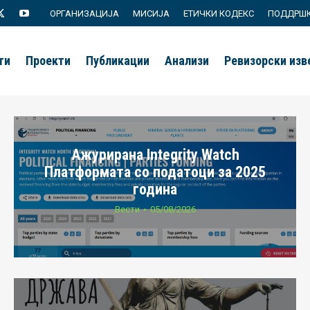
ОРГАНИЗАЦИЈА
МИСИЈА
ЕТИЧКИ КОДЕКС
ПОДДРШ
agram
X
YouTube
page
page
ти
Проекти
Публикации
Анализи
Ревизорски из
s
opens
opens
in
in
new
new
ow
window
window
Ажурирана Integrity Watch
Платформата со податоци за 2025
година
Вести
05/08/2026