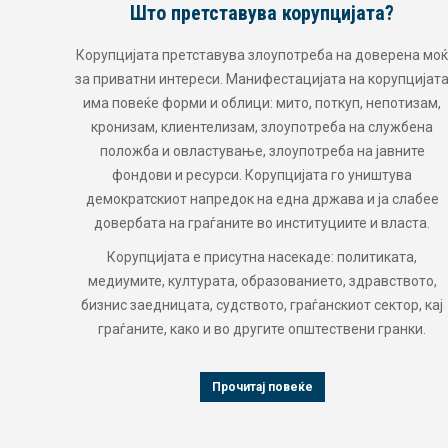
Што претставува корупцијата?
Корупцијата претставува злоупотреба на доверена моќ
за приватни интереси. Манифестацијата на корупцијат
има повеќе форми и облици: мито, поткуп, непотизам,
кронизам, клиентелизам, злоупотреба на службена
положба и овластување, злоупотреба на јавните
фондови и ресурси. Корупцијата го уништува
демократскиот напредок на една држава и ја слабее
довербата на граѓаните во институциите и власта.
Корупцијата е присутна насекаде: политиката,
медиумите, културата, образованието, здравството,
бизнис заедницата, судството, граѓанскиот сектор, кај
граѓаните, како и во другите општествени гранки.
Прочитај повеќе