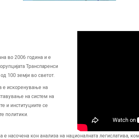
а во 2006 година и е
корупцијата Транспаренси
д 100 земји во светот.
а e искоренување на
ставување на систем на
те и институциите се
те политики.
 е насочена кон aнализа на националната легислатива, ко