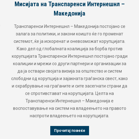
Мисијата на Транспаренси Интернешнл –
Македонија
а
Транспаренси Интернешнл – Македонија постојано се
залага за политики, и закони коишто ќе го променат
системот, ќе ја искоренат и оневозможат корупцијата.
Како дел од глобалната коалиција за борба против
корупцијата Транспаренси Интернешнл постојано гради
коалиции и мрежи со други партнери и организации за
да ја оствари својата визија за општество и систем
слободни од корупција и зајакната граѓанска свест, како
и охрабрување на граѓаните и сите засегнати страни да
се спротивстават на корупцијата. Целта на
Транспаренси Интернешнл – Македонија е
воспоставување на систем на владеењето на правото
наспроти владеењето на корупцијата.
Прочитај повеќе