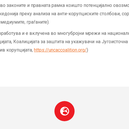
 во законите и правната рамка коишто потенцијално овозмо
едонија преку анализа на анти-корупциските столбови, сор
 медиумите, граѓаните).
работува и е вклучена во многубројни мрежи на националн
ијата, Коалицијата за заштита на укажувачи на Југоисточна
ив корупцијата,
https://uncaccoalition.org/
)