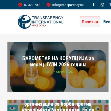
02 321 7000
info@transparency.mk
Facebook
Inst
page
page
Почетна
Вес
opens
open
in
in
new
new
window
wind
БАРОМЕТАР НА КОРУПЦИЈА за
месец ЈУЛИ 2026 година
Вести
06/08/2026
Платформата на граѓански
организации за борба против
корупцијата бара веднаш да се