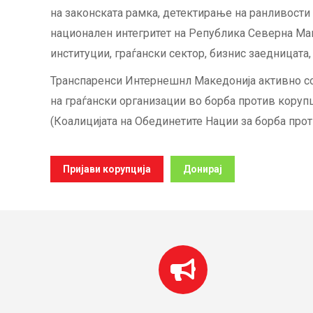
на законската рамка, детектирање на ранливости
национален интегритет на Република Северна Мак
институции, граѓански сектор, бизнис заедницата,
Транспаренси Интернешнл Македонија активно со
на граѓански организации во борба против корупц
(Коалицијата на Обединетите Нации за борба прот
Пријави корупција
Донирај