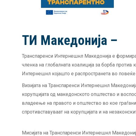
ТИ Македонија –
Транспаренси Интернешнл Македонија е формиран
членка на глобалната коалиција за борба против 
Интернешнл којашто е распространета во повеќе о
Визијата на Транспаренси Интернешнл Македониј
корупцијата од македонското општество и воспо
владеење на правото и општество во кое граѓани
спротивставуваат на корупцијата и на незаконски
Мисијата на Транспаренси Интернешнл Македонија