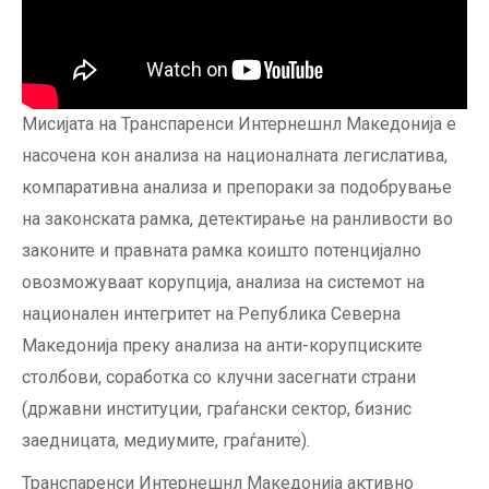
Мисијата на Транспаренси Интернешнл Македонија е
насочена кон aнализа на националната легислатива,
компаративна анализа и препораки за подобрување
на законската рамка, детектирање на ранливости во
законите и правната рамка коишто потенцијално
овозможуваат корупција, анализа на системот на
национален интегритет на Република Северна
Македонија преку анализа на анти-корупциските
столбови, соработка со клучни засегнати страни
(државни институции, граѓански сектор, бизнис
заедницата, медиумите, граѓаните).
Транспаренси Интернешнл Македонија активно