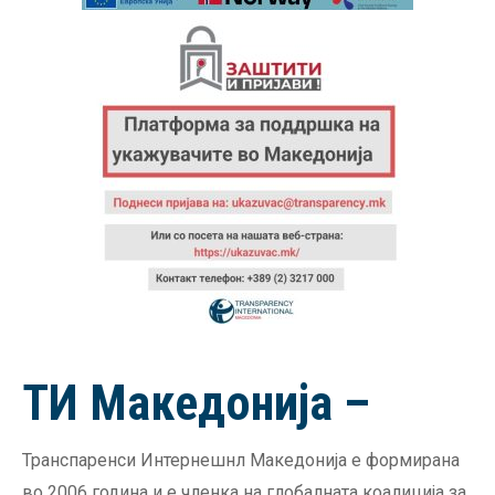
ТИ Македонија –
Транспаренси Интернешнл Македонија е формирана
во 2006 година и е членка на глобалната коалиција за