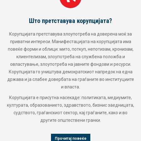
Што претставува корупцијата?
Корупцијата претставува злоупотреба на доверена моќ за
приватни интереси. Манифестацијата на корупцијата има
повеќе форми и облици: мито, поткуп, непотизам, кронизам,
клиентелизам, злоупотреба на службена положба и
овластување, злоупотреба на јавните фондови и ресурси.
Корупцијата го уништува демократскиот напредок на една
држава и ја слабее довербата на граѓаните во институциите
и власта.
Корупцијата е присутна насекаде: политиката, медиумите,
културата, образованието, здравството, бизнис заедницата,
судството, граѓанскиот сектор, кај граѓаните, како и во
другите општествени гранки.
Прочитај повеќе