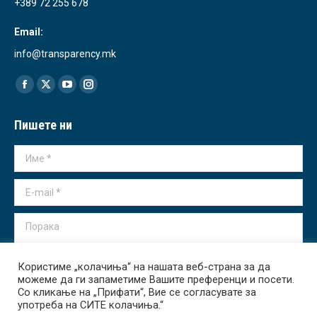
+389 72 255 678
Email:
info@transparency.mk
Find us on:
Facebook
X
YouTube
Instagram
page
page
page
page
Пишете ни
opens
opens
opens
opens
in
in
in
in
Име *
new
new
new
new
window
window
window
window
E-mail *
Порака
Користиме „колачиња“ на нашата веб-страна за да
можеме да ги запаметиме Вашите преференци и посети.
Со кликање на „Прифати“, Вие се согласувате за
употреба на СИТЕ колачиња.“
Испрати