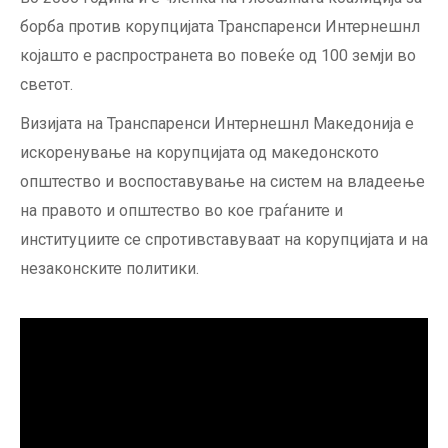
борба против корупцијата Транспаренси Интернешнл
којашто е распространета во повеќе од 100 земји во
светот.
Визијата на Транспаренси Интернешнл Македонија e
искоренување на корупцијата од македонското
општество и воспоставување на систем на владеење
на правото и општество во кое граѓаните и
институциите се спротивставуваат на корупцијата и на
незаконските политики.