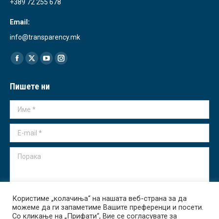
+389 72 255 678
Email:
info@transparency.mk
Find us on:
Facebook
X
YouTube
Instagram
page
page
page
page
Пишете ни
opens
opens
opens
opens
in
in
in
in
Име *
new
new
new
new
window
window
window
window
E-mail *
Порака
Користиме „колачиња“ на нашата веб-страна за да
можеме да ги запаметиме Вашите преференци и посети.
Испрати
Со кликање на „Прифати“, Вие се согласувате за