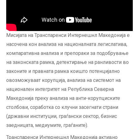
Мисијата на Транспаренси Интернешнл Македонија е
насочена кон aнализа на националната легислатива,
компаративна анализа и препораки за подобрување
на законската рамка, детектирање на ранливости во
законите и правната рамка коишто потенцијално
овозможуваат корупција, анализа на системот на
национален интегритет на Република Северна
Македонија преку анализа на анти-корупциските
столбови, соработка со клучни засегнати страни
(државни институции, граѓански сектор, бизнис
заедницата, медиумите, граѓаните).
Транспаренси Интернешнл Македонија активно