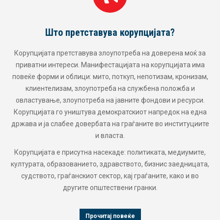
Што претставува корупцијата?
Корупцијата претставува злоупотреба на доверена моќ за
приватни интереси. Манифестацијата на корупцијата има
повеќе форми и облици: мито, поткуп, непотизам, кронизам,
клиентелизам, злоупотреба на службена положба и
овластување, злоупотреба на јавните фондови и ресурси.
Корупцијата го уништува демократскиот напредок на една
држава и ја слабее довербата на граѓаните во институциите
и власта.
Корупцијата е присутна насекаде: политиката, медиумите,
културата, образованието, здравството, бизнис заедницата,
судството, граѓанскиот сектор, кај граѓаните, како и во
другите општествени гранки.
Прочитај повеќе