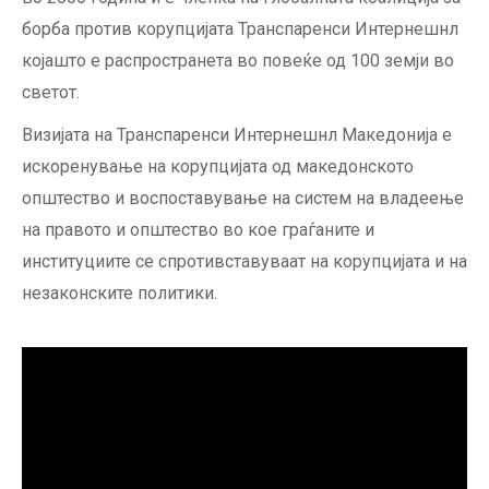
борба против корупцијата Транспаренси Интернешнл
којашто е распространета во повеќе од 100 земји во
светот.
Визијата на Транспаренси Интернешнл Македонија e
искоренување на корупцијата од македонското
општество и воспоставување на систем на владеење
на правото и општество во кое граѓаните и
институциите се спротивставуваат на корупцијата и на
незаконските политики.