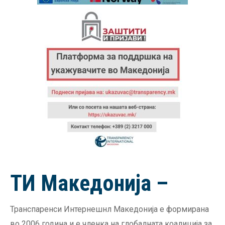
ТИ Македонија –
Транспаренси Интернешнл Македонија е формирана
во 2006 година и е членка на глобалната коалиција за