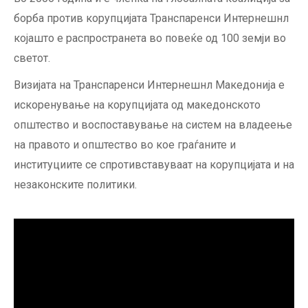
борба против корупцијата Транспаренси Интернешнл
којашто е распространета во повеќе од 100 земји во
светот.
Визијата на Транспаренси Интернешнл Македонија e
искоренување на корупцијата од македонското
општество и воспоставување на систем на владеење
на правото и општество во кое граѓаните и
институциите се спротивставуваат на корупцијата и на
незаконските политики.