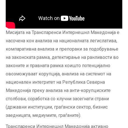
Мисијата на Транспаренси Интернешнл Македонија е
насочена кон aнализа на националната легислатива,
компаративна анализа и препораки за подобрување
на законската рамка, детектирање на ранливости во
законите и правната рамка коишто потенцијално
овозможуваат корупција, анализа на системот на
национален интегритет на Република Северна
Македонија преку анализа на анти-корупциските
столбови, соработка со клучни засегнати страни
(државни институции, граѓански сектор, бизнис
заедницата, медиумите, граѓаните).
Транспаренси Интернешнл Македонија активно