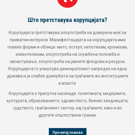
Што претставува корупцијата?
Корупцијата претставува злоупотреба на доверена моќ за
приватни интереси. Манифестацијата на корупцијата има
повеќе форми и облици: мито, поткуп, непотизам, кронизам,
клиентелизам, злоупотреба на службена положба и
овластување, злоупотреба на јавните фондови и ресурси.
Корупцијата го уништува демократскиот напредок на една
држава и ја слабее довербата на граѓаните во институциите
и власта.
Корупцијата е присутна насекаде: политиката, медиумите,
културата, образованието, здравството, бизнис заедницата,
судството, граѓанскиот сектор, кај граѓаните, како и во
другите општествени гранки.
Прочитај повеќе