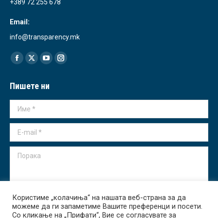
+389 72 255 678
Email:
info@transparency.mk
Find us on:
Facebook
X
YouTube
Instagram
page
page
page
page
Пишете ни
opens
opens
opens
opens
in
in
in
in
Име *
new
new
new
new
window
window
window
window
E-mail *
Порака
Користиме „колачиња“ на нашата веб-страна за да
можеме да ги запаметиме Вашите преференци и посети.
Испрати
Со кликање на „Прифати“, Вие се согласувате за