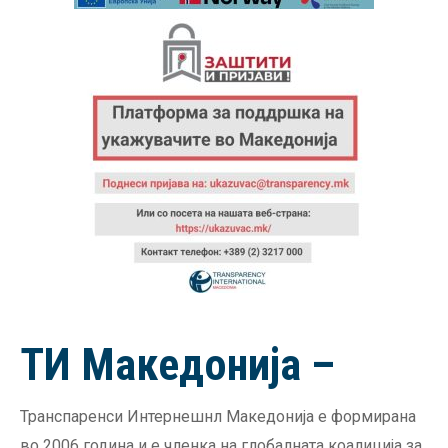
ТИ Македонија –
Транспаренси Интернешнл Македонија е формирана
во 2006 година и е членка на глобалната коалиција за