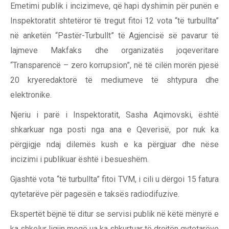
Emetimi publik i incizimeve, që hapi dyshimin për punën e
Inspektoratit shtetëror të tregut fitoi 12 vota “të turbullta”
në anketën “Pastër-Turbullt” të Agjencisë së pavarur të
lajmeve Makfaks dhe organizatës joqeveritare
“Transparencë – zero korrupsion”, në të cilën morën pjesë
20 kryeredaktorë të mediumeve të shtypura dhe
elektronike.
Njeriu i parë i Inspektoratit, Sasha Aqimovski, është
shkarkuar nga posti nga ana e Qeverisë, por nuk ka
përgjigje ndaj dilemës kush e ka përgjuar dhe nëse
incizimi i publikuar është i besueshëm.
Gjashtë vota “të turbullta” fitoi TVM, i cili u dërgoi 15 fatura
qytetarëve për pagesën e taksës radiodifuzive.
Ekspertët bëjnë të ditur se servisi publik në këtë mënyrë e
ka shkelur ligjin meqë ua ka shkurtuar të drejtën qytetarëve