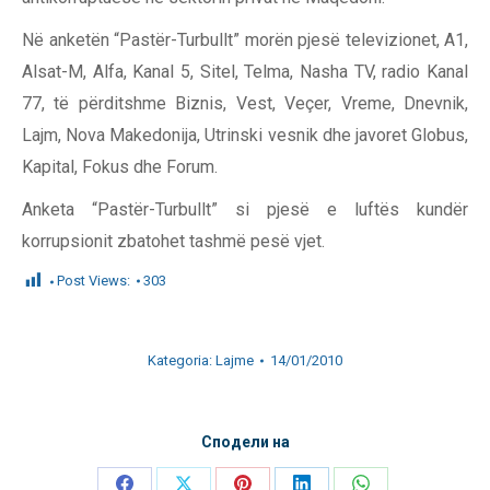
Në anketën “Pastër-Turbullt” morën pjesë televizionet, A1,
Alsat-M, Alfa, Kanal 5, Sitel, Telma, Nasha TV, radio Kanal
77, të përditshme Biznis, Vest, Veçer, Vreme, Dnevnik,
Lajm, Nova Makedonija, Utrinski vesnik dhe javoret Globus,
Kapital, Fokus dhe Forum.
Anketa “Pastër-Turbullt” si pjesë e luftës kundër
korrupsionit zbatohet tashmë pesë vjet.
Post Views:
303
Kategoria:
Lajme
14/01/2010
Сподели на