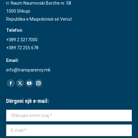
rr. Naum Naumovski Borche nr. 58
1000 Shkupi
Republika e Maqedonisë së Veriut
Telefon:
+389 2 3217000
+389 72 255 678
Email:
info@transparency.mk
Find us on:
Facebook
X
YouTube
Instagram
page
page
page
page
Dërgoni një e-mail:
opens
opens
opens
opens
in
in
in
in
Shkruani emrin tuaj *
new
new
new
new
window
window
window
window
E-mail *