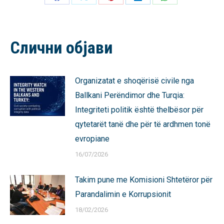
Share
Share
Share
Share
Share
on
on
on
on
on
Facebook
X
Pinterest
LinkedIn
WhatsApp
Слични објави
Organizatat e shoqërisë civile nga
Ballkani Perëndimor dhe Turqia:
Integriteti politik është thelbësor për
qytetarët tanë dhe për të ardhmen tonë
evropiane
16/07/2026
Takim pune me Komisioni Shtetëror për
Parandalimin e Korrupsionit
18/02/2026