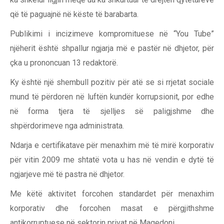
që të paguajnë në këste të barabarta.
Publikimi i incizimeve kompromituese në “You Tube”
njëherit është shpallur ngjarja më e pastër në dhjetor, për
çka u prononcuan 13 redaktorë.
Ky është një shembull pozitiv për atë se si rrjetat sociale
mund të përdoren në luftën kundër korrupsionit, por edhe
në forma tjera të sjelljes së paligjshme dhe
shpërdorimeve nga administrata.
Ndarja e certifikatave për menaxhim më të mirë korporativ
për vitin 2009 me shtatë vota u has në vendin e dytë të
ngjarjeve më të pastra në dhjetor.
Me këtë aktivitet forcohen standardet për menaxhim
korporativ dhe forcohen masat e përgjithshme
antikorruptuese në sektorin privat në Maqedoni.