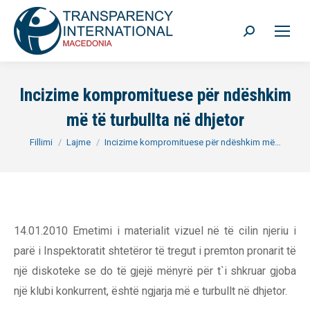
Search:
Incizime kompromituese për ndëshkim
më të turbullta në dhjetor
You are here:
Fillimi
Lajme
Incizime kompromituese për ndëshkim më…
14.01.2010 Emetimi i materialit vizuel në të cilin njeriu i
parë i Inspektoratit shtetëror të tregut i premton pronarit të
një diskoteke se do të gjejë mënyrë për t`i shkruar gjoba
një klubi konkurrent, është ngjarja më e turbullt në dhjetor.