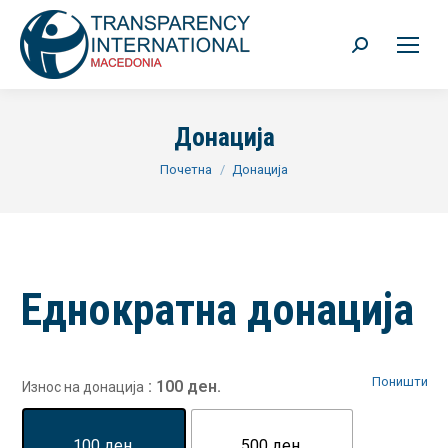
Search:
Донација
You are here:
Почетна
Донација
Еднократна донација
Поништи
: 100 ден.
Износ на донација
100 ден.
500 ден.