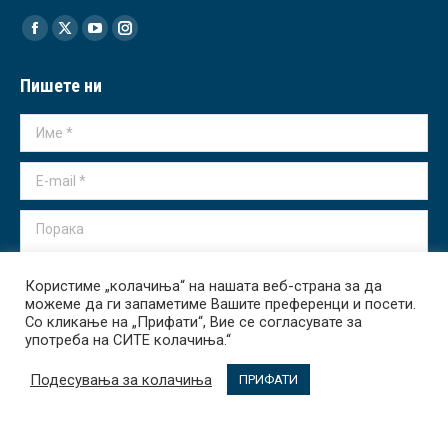
Find us on:
Facebook
X
YouTube
Instagram
page
page
page
page
Пишете ни
opens
opens
opens
opens
in
in
in
in
Име *
new
new
new
new
window
window
window
window
E-mail *
Порака
Користиме „колачиња“ на нашата веб-страна за да
можеме да ги запаметиме Вашите преференци и посети.
Со кликање на „Прифати“, Вие се согласувате за
употреба на СИТЕ колачиња.“
Испрати
Подесувања за колачиња
ПРИФАТИ
Transparency International - Macedonia 2026. All rights reserved.
За Нас