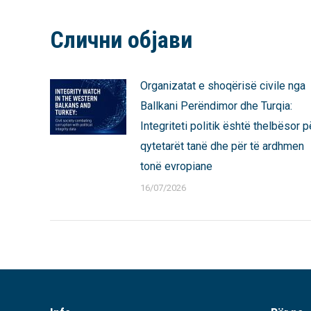
Facebook
X
Слични објави
Organizatat e shoqërisë civile nga
Ballkani Perëndimor dhe Turqia:
Integriteti politik është thelbësor p
qytetarët tanë dhe për të ardhmen
tonë evropiane
16/07/2026