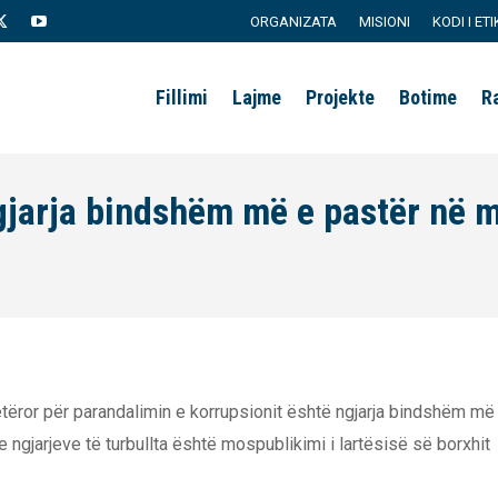
ORGANIZATA
MISIONI
KODI I ETI
agram
X
YouTube
page
page
Fillimi
Lajme
Projekte
Botime
R
s
opens
opens
in
in
new
new
ngjarja bindshëm më e pastër në 
ow
window
window
tetëror për parandalimin e korrupsionit është ngjarja bindshëm më
 e ngjarjeve të turbullta është mospublikimi i lartësisë së borxhit