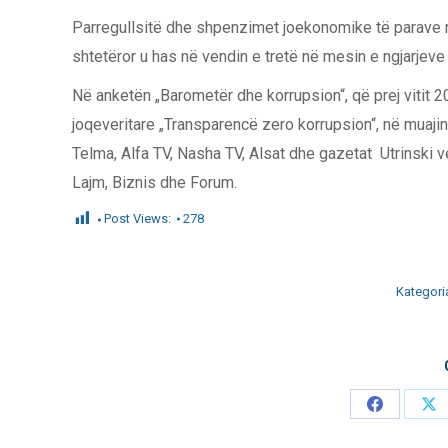
Parregullsitë dhe shpenzimet joekonomike të parave në
shtetëror u has në vendin e tretë në mesin e ngjarjeve të
Në anketën „Barometër dhe korrupsion“, që prej vitit 
joqeveritare „Transparencë zero korrupsion“, në muaji
Telma, Alfa TV, Nasha TV, Alsat dhe gazetat Utrinski v
Lajm, Biznis dhe Forum.
Post Views:
278
Kategori
Share
Sh
on
on