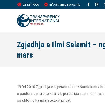
02 321 7000
info@transparency.mk
Facebook
Inst
page
page
opens
open
in
in
new
new
Zgjedhja e Ilmi Selamit – 
window
wind
mars
19.04.2010 Zgjedhja e kryetarit të ri të Komisionit sh
e pastër në mars të këtij vit, përderisa i pari në mesin
që shteti e ka ndaj sektorit privat.