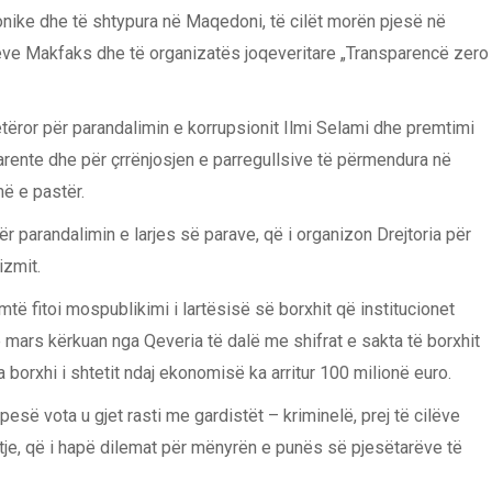
nike dhe të shtypura në Maqedoni, të cilët morën pjesë në
meve Makfaks dhe të organizatës joqeveritare „Transparencë zero
tetëror për parandalimin e korrupsionit Ilmi Selami dhe premtimi
rente dhe për çrrënjosjen e parregullsive të përmendura në
më e pastër.
ër parandalimin e larjes së parave, që i organizon Drejtoria për
izmit.
mtë fitoi mospublikimi i lartësisë së borxhit që institucionet
 mars kërkuan nga Qeveria të dalë me shifrat e sakta të borxhit
 borxhi i shtetit ndaj ekonomisë ka arritur 100 milionë euro.
pesë vota u gjet rasti me gardistët – kriminelë, prej të cilëve
çkitje, që i hapë dilemat për mënyrën e punës së pjesëtarëve të