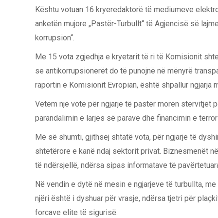
Kështu votuan 16 kryeredaktorë të mediumeve elektro
anketën mujore „Pastër-Turbullt“ të Agjencisë së laj
korrupsion“.
Me 15 vota zgjedhja e kryetarit të ri të Komisionit sh
se antikorrupsionerët do të punojnë në mënyrë transpa
raportin e Komisionit Evropian, është shpallur ngjarja 
Vetëm një votë për ngjarje të pastër morën stërvitjet p
parandalimin e larjes së parave dhe financimin e terror
Më së shumti, gjithsej shtatë vota, për ngjarje të dyshi
shtetërore e kanë ndaj sektorit privat. Biznesmenët në
të ndërsjellë, ndërsa sipas informatave të pavërtetuara
Në vendin e dytë në mesin e ngjarjeve të turbullta, me 
njëri është i dyshuar për vrasje, ndërsa tjetri për pla
forcave elite të sigurisë.