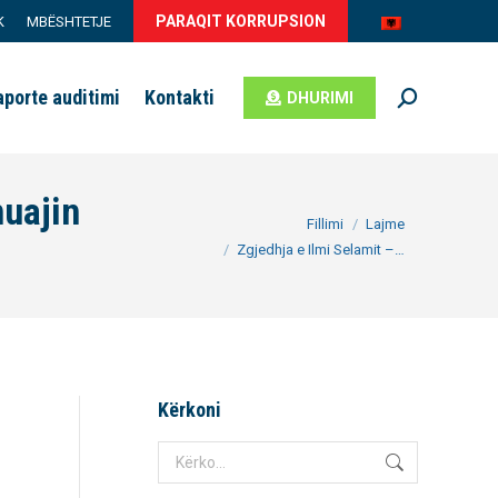
PARAQIT KORRUPSION
K
MBËSHTETJE
aporte auditimi
Kontakti
DHURIMI
Search:
muajin
You are here:
Fillimi
Lajme
Zgjedhja e Ilmi Selamit –…
Kërkoni
Search: