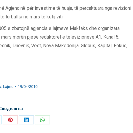
 Agjencinë për investime të huaja, të përcaktuara nga revizioni
 turbullta në mars të këtij viti.
2005 e zbatojnë agjencia e lajmeve Makfaks dhe organizata
n mars morën pjesë redaktorët e televizioneve А1, Kanal 5,
esnik, Dnevnik, Vest, Nova Makedonija, Globus, Kapital, Fokus,
a:
Lajme
19/04/2010
Сподели на
are
Share
Share
Share
on
on
on