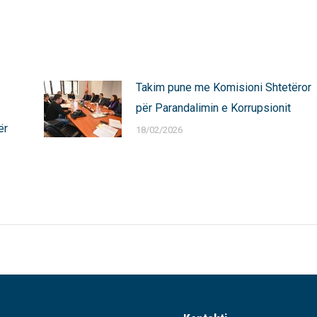
Pinterest
LinkedIn
WhatsApp
Takim pune me Komisioni Shtetëror
për Parandalimin e Korrupsionit
ër
18/02/2026