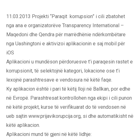
11.03.2013 Projekti “Paraqit korrupsion” i cili zbatohet
nga ana e organizatorëve Transparency International –
Maqedoni dhe Qendra për marrëdhënie ndërkombëtare
nga Uashingtoni e aktivizoi aplikacionin e saj mobil për
iOS
Aplikacioni u mundëson përdoruesve t’i paraqesin rastet e
korrupsionit, të selektojnë kategori, lokacione ose t’i
lexojnë parashtresave e vendosura në këtë faqe.
Ky aplikacion është i pari të këtij lloji në Ballkan, por edhe
në Evropë. Parashtresat kontrollohen nga ekipi i cili punon
në këtë projekt, kurse të verifikuarat do të vendosen në
ueb sajtin www.prijavikorupcija.org, si dhe automatikisht në
këtë aplikacion.
Aplikacioni mund të gjeni në këtë lidhje: