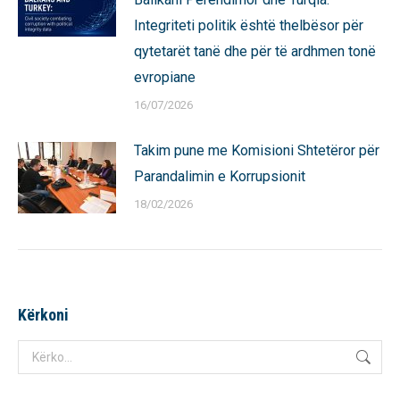
Integriteti politik është thelbësor për
qytetarët tanë dhe për të ardhmen tonë
evropiane
16/07/2026
Takim pune me Komisioni Shtetëror për
Parandalimin e Korrupsionit
18/02/2026
Kërkoni
Search: