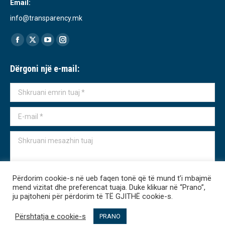
Email:
info@transparency.mk
Find us on:
Facebook
X
YouTube
Instagram
page
page
page
page
Dërgoni një e-mail:
opens
opens
opens
opens
in
in
in
in
Shkruani emrin tuaj *
new
new
new
new
window
window
window
window
E-mail *
Shkruani mesazhin tuaj
Përdorim cookie-s në ueb faqen tonë që të mund t’i mbajmë
mend vizitat dhe preferencat tuaja. Duke klikuar në “Prano”,
ju pajtoheni për përdorim të TË GJITHË cookie-s.
Dërgo
Përshtatja e cookie-s
PRANO