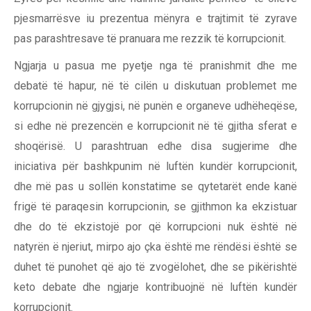
pjesmarrësve iu prezentua mënyra e trajtimit të zyrave
pas parashtresave të pranuara me rezzik të korrupcionit.
Ngjarja u pasua me pyetje nga të pranishmit dhe me
debatë të hapur, në të cilën u diskutuan problemet me
korrupcionin në gjygjsi, në punën e organeve udhëheqëse,
si edhe në prezencën e korrupcionit në të gjitha sferat e
shoqërisë. U parashtruan edhe disa sugjerime dhe
iniciativa për bashkpunim në luftën kundër korrupcionit,
dhe më pas u sollën konstatime se qytetarët ende kanë
frigë të paraqesin korrupcionin, se gjithmon ka ekzistuar
dhe do të ekzistojë por që korrupcioni nuk është në
natyrën ë njeriut, mirpo ajo çka është me rëndësi është se
duhet të punohet që ajo të zvogëlohet, dhe se pikërishtë
keto debate dhe ngjarje kontribuojnë në luftën kundër
korrupcionit.