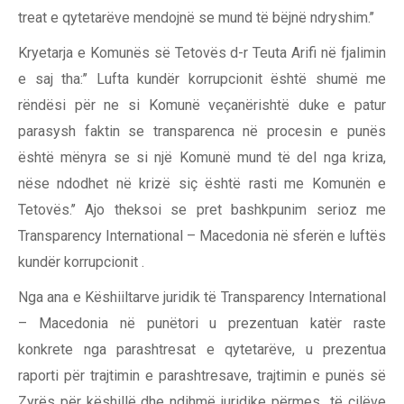
treat e qytetarëve mendojnë se mund të bëjnë ndryshim.’’
Kryetarja e Komunës së Tetovës d-r Teuta Arifi në fjalimin
e saj tha:’’ Lufta kundër korrupcionit është shumë me
rëndësi për ne si Komunë veçanërishtë duke e patur
parasysh faktin se transparenca në procesin e punës
është mënyra se si një Komunë mund të del nga kriza,
nëse ndodhet në krizë siç është rasti me Komunën e
Tetovës.’’ Ajo theksoi se pret bashkpunim serioz me
Transparency International – Macedonia në sferën e luftës
kundër korrupcionit .
Nga ana e Këshiiltarve juridik të Transparency International
– Macedonia në punëtori u prezentuan katër raste
konkrete nga parashtresat e qytetarëve, u prezentua
raporti për trajtimin e parashtresave, trajtimin e punës së
Zyrës për këshillë dhe ndihmë juridike përmes të cilëve