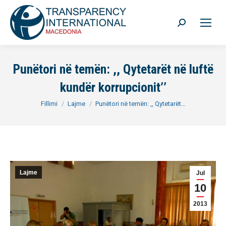
Search:
Punëtori në temën: ,, Qytetarët në luftë
kundër korrupcionit’’
You are here:
Fillimi
Lajme
Punëtori në temën: ,, Qytetarët…
Lajme
Jul
10
2013