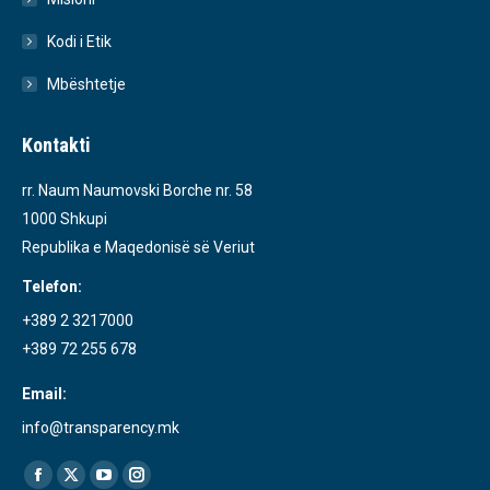
Kodi i Etik
Mbështetje
Kontakti
rr. Naum Naumovski Borche nr. 58
1000 Shkupi
Republika e Maqedonisë së Veriut
Telefon:
+389 2 3217000
+389 72 255 678
Email:
info@transparency.mk
Find us on:
Facebook
X
YouTube
Instagram