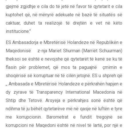
gjejmë zgjidhje e cila do të jetë në favor të qytetarit e cila
kuptohet që, në mënyrë adekuate në bazë të situatës së
caktuar, duhet ta realizojë të drejtën e vet në këto
institucione.’’
ES Ambasadorja e Mbretërisë Holandeze në Republikën e
Maqedonisë z-nja Mariet Shurman (Marriët Schuurman)
theksoi se është e nevojshe që qytetarët të kenë se ku të
flasin për problemet, që mos ta paguajnë çmimin e
shoqërisë së korruptuar në të cilën jetojnë. ES u shpreh që
,, Ambasada e Mbretërisë Holandeze e përkrahën hapjen e
dy zyrave të Transparency International Macedonia në
Shtip dhe Tetovë. Arsyeja e përkrahjes sonë është që
ndihma të ju bëhët qytetarëve më në qasje në luftën e tyre
me korrupcionin. Barometrat e fundit tregojnë se
korrupcioni në Maqedoni është në nivel të lartë, por një e