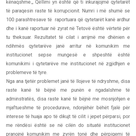
kënaqshme.,, Qëllimi yn është që ti inkurajojmë qytetarët
të paraqesin raste të korrupcionit. Numri i më shumë se
100 parashtresave të raportuara që qytetarët kanë ardhur
dhe i kanë raportuar në zyrat në Tetovë është vërtetë për
tu theksuar. Rezultatet të cilat i arrijmë me dhënien e
ndihmës qytetarëve janë arritur në komunikim me
institucionet sepse mungesë e shpeshtë është
komunikimi i qytetarëve me institucionet në zgjidhjen e
problemeve të tyre.
Nga ana tjetër problemet janë të llojeve të ndryshme, disa
raste kanë të bëjnë me punën e ngadalshme të
adminstratës, disa raste kanë të bëjnë me mosnjohjen e
mjaftueshme të procedurave, ndonjëhër bëhët fjalë për
interese të huaja apo të dikujt të cilit i jepet përparsi, por
me rëndësi është se në cilën do situatë institucionet
pranojnë komunikim me zyrën tonë dhe përpiqemi të