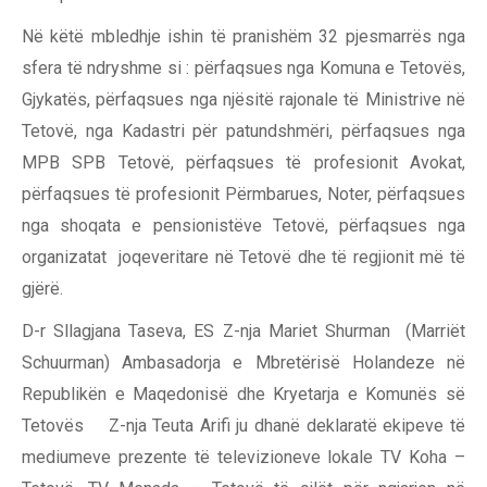
Në këtë mbledhje ishin të pranishëm 32 pjesmarrës nga
sfera të ndryshme si : përfaqsues nga Komuna e Tetovës,
Gjykatës, përfaqsues nga njësitë rajonale të Ministrive në
Tetovë, nga Kadastri për patundshmëri, përfaqsues nga
MPB SPB Tetovë, përfaqsues të profesionit Avokat,
përfaqsues të profesionit Përmbarues, Noter, përfaqsues
nga shoqata e pensionistëve Tetovë, përfaqsues nga
organizatat joqeveritare në Tetovë dhe të regjionit më të
gjërë.
D-r Sllagjana Taseva, ES Z-nja Mariet Shurman (Marriët
Schuurman) Ambasadorja e Mbretërisë Holandeze në
Republikën e Maqedonisë dhe Kryetarja e Komunës së
Tetovës Z-nja Teuta Arifi ju dhanë deklaratë ekipeve të
mediumeve prezente të televizioneve lokale TV Koha –