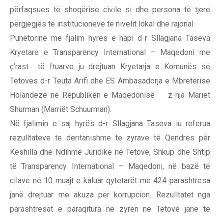
përfaqsues të shoqërisë civile si dhe persona të tjerë
përgjegjës të institucioneve të nivelit lokal dhe rajonal.
Punëtorinë me fjalim hyrës e hapi d-r Sllagjana Taseva
Kryetare e Transparency International – Maqedoni me
ç’rast të ftuarve ju drejtuan Kryetarja e Komunës së
Tetovës d-r Teuta Arifi dhe ES Ambasadorja e Mbretërisë
Holandeze në Republikën e Maqedonisë z-nja Mariet
Shurman (Marriët Schuurman).
Në fjalimin e saj hyrës d-r Sllagjana Taseva iu referua
rezulltateve te deritanishme të zyrave të Qendrës për
Këshilla dhe Ndihmë Juridike në Tetovë, Shkup dhe Shtip
të Transparency International – Maqedoni, në bazë të
cilave në 10 muajt e kaluar qytetarët me 424 parashtresa
janë drejtuar me akuza për korrupcion. Rezulltatet nga
parashtresat e paraqitura në zyrën në Tetovë janë të