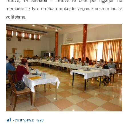
Tetovë, TV Menada – Tetovë të cilët për ngjarjen në
mediumet e tyre emituan artikuj të veçantë në termine të
volitshme.
Post Views:
298