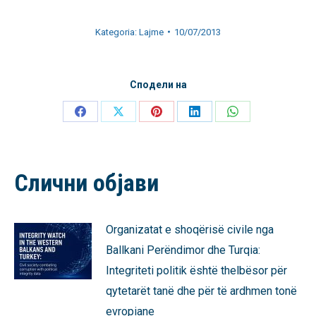
Kategoria:
Lajme
10/07/2013
Сподели на
Share
Share
Share
Share
Share
on
on
on
on
on
Facebook
X
Pinterest
LinkedIn
WhatsApp
Слични објави
Organizatat e shoqërisë civile nga
Ballkani Perëndimor dhe Turqia:
Integriteti politik është thelbësor për
qytetarët tanë dhe për të ardhmen tonë
evropiane