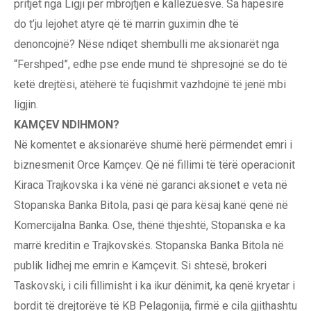
pritjet nga Ligji për mbrojtjen e kallëzuesve. Sa hapësirë
do t’ju lejohet atyre që të marrin guximin dhe të
denoncojnë? Nëse ndiqet shembulli me aksionarët nga
“Fershped”, edhe pse ende mund të shpresojnë se do të
ketë drejtësi, atëherë të fuqishmit vazhdojnë të jenë mbi
ligjin.
KAMÇEV NDIHMON?
Në komentet e aksionarëve shumë herë përmendet emri i
biznesmenit Orce Kamçev. Që në fillimi të tërë operacionit
Kiraca Trajkovska i ka vënë në garanci aksionet e veta në
Stopanska Banka Bitola, pasi që para kësaj kanë qenë në
Komercijalna Banka. Ose, thënë thjeshtë, Stopanska e ka
marrë kreditin e Trajkovskës. Stopanska Banka Bitola në
publik lidhej me emrin e Kamçevit. Si shtesë, brokeri
Taskovski, i cili fillimisht i ka ikur dënimit, ka qenë kryetar i
bordit të drejtorëve të KB Pelagonija, firmë e cila gjithashtu