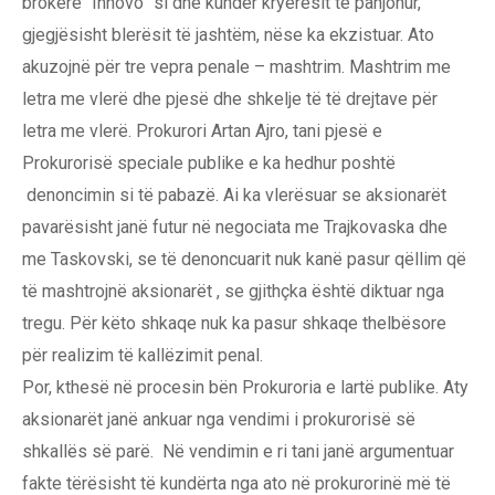
brokere “Innovo” si dhe kundër kryerësit të panjohur,
gjegjësisht blerësit të jashtëm, nëse ka ekzistuar. Ato
akuzojnë për tre vepra penale – mashtrim. Mashtrim me
letra me vlerë dhe pjesë dhe shkelje të të drejtave për
letra me vlerë. Prokurori Artan Ajro, tani pjesë e
Prokurorisë speciale publike e ka hedhur poshtë
denoncimin si të pabazë. Ai ka vlerësuar se aksionarët
pavarësisht janë futur në negociata me Trajkovaska dhe
me Taskovski, se të denoncuarit nuk kanë pasur qëllim që
të mashtrojnë aksionarët , se gjithçka është diktuar nga
tregu. Për këto shkaqe nuk ka pasur shkaqe thelbësore
për realizim të kallëzimit penal.
Por, kthesë në procesin bën Prokuroria e lartë publike. Aty
aksionarët janë ankuar nga vendimi i prokurorisë së
shkallës së parë. Në vendimin e ri tani janë argumentuar
fakte tërësisht të kundërta nga ato në prokurorinë më të