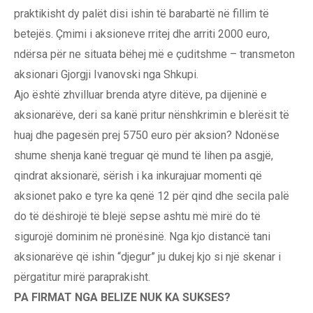
praktikisht dy palët disi ishin të barabartë në fillim të
betejës. Çmimi i aksioneve rritej dhe arriti 2000 euro,
ndërsa për ne situata bëhej më e çuditshme – transmeton
aksionari Gjorgji Ivanovski nga Shkupi.
Ajo është zhvilluar brenda atyre ditëve, pa dijeninë e
aksionarëve, deri sa kanë pritur nënshkrimin e blerësit të
huaj dhe pagesën prej 5750 euro për aksion? Ndonëse
shume shenja kanë treguar që mund të lihen pa asgjë,
qindrat aksionarë, sërish i ka inkurajuar momenti që
aksionet pako e tyre ka qenë 12 për qind dhe secila palë
do të dëshirojë të blejë sepse ashtu më mirë do të
sigurojë dominim në pronësinë. Nga kjo distancë tani
aksionarëve që ishin “djegur” ju dukej kjo si një skenar i
përgatitur mirë paraprakisht.
PA FIRMAT NGA BELIZE NUK KA SUKSES?