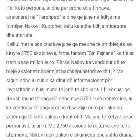
Për këto persona, si dhe për pronarët e firmave,
aksionarët në “Fershped” e dinë që janë në lidhje me
familjen Nakovi. Kuptohet, këtu ka edhe lidhje miqësore
dhe afariste.
Kalkulimet e aksionarëve janë që me anë të shitblerjes së
këtyre 2750 aksioneve, firma fantom “Sin Fajnans” ka fituar
rreth pesë milion euro. Përse Nakov ka vendosur që të
blejë aksionet nëpërmjet bashkëpunëtorëve të tij? Me
siguri edhe ai nuk e ka ditur që informacionet për
investitorin e huaj mund të jenë të shpikura. I frikësuar që
dikush mund të paguajë edhe nga 5750 euro për aksion, ai
ka vendosur të paguaj edhe disa mijë euro për aksion,
vetëm që të ketë pakon e kontrollit. Me anë të këtyre pesë
personave, ai arrin. Me 2750 aksione të reja, me anë të të
afërmeve, Nakov merr pakon e shumicës dhe ashtu drama