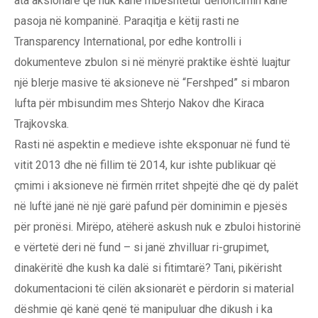
ata aksionarë që nuk kanë mbështetur denoncimin kanë
pasoja në kompaninë. Paraqitja e këtij rasti ne
Transparency International, por edhe kontrolli i
dokumenteve zbulon si në mënyrë praktike është luajtur
një blerje masive të aksioneve në “Fershped” si mbaron
lufta për mbisundim mes Shterjo Nakov dhe Kiraca
Trajkovska.
Rasti në aspektin e medieve ishte eksponuar në fund të
vitit 2013 dhe në fillim të 2014, kur ishte publikuar që
çmimi i aksioneve në firmën rritet shpejtë dhe që dy palët
në luftë janë në një garë pafund për dominimin e pjesës
për pronësi. Mirëpo, atëherë askush nuk e zbuloi historinë
e vërtetë deri në fund – si janë zhvilluar ri-grupimet,
dinakëritë dhe kush ka dalë si fitimtarë? Tani, pikërisht
dokumentacioni të cilën aksionarët e përdorin si material
dëshmie që kanë qenë të manipuluar dhe dikush i ka