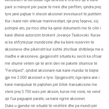
parë si mënyrë për pazar të mirë dhe përfitim, qindra prej
tyre janë pajtuar ti shesin aksionet investuesit të jashtëm.
Kur i kanë nën shkruar marrëveshjet, një prej faqeve, siç
pohojnë ato, pa mos ditur ka qenë dokumenti me të cilin i
kanë dhënë autorizim brokerit Jovançe Taskovski. Kurse
ai ka shfrytëzuar mundësinë dhe ka bërë rezervim të
aksioneve dhe pikërisht kur është zhvilluar shitblerja më e
madhe e aksioneve, gjegjësisht situata ku secili ka ofruar
më shumë vetëm që të arrin deri në paketë shumice të
“Fershped”, qindrat aksionarë nuk kanë mundur të bëjnë
gjë me 2.000 aksionet e tyre. Gjegjësisht, nga njëra anë i
kanë manipuluar të pajtohen për bllok-transakcione me
vlerë prej 5.750 euro për aksion, kurse më vonë, në vend
që t’ua paguajnë paratë, ua kanë ngrirë aksionet.
Duke u gjendur në situatë të vështirë dhe pa mundi për