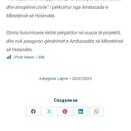
dhe shoqërinë civile” i përkrahur nga Ambasada e
Mbretërisë së Holandës.
Storia hulumtuese është përgatitur në suaza të projektit,
dhe nuk pasqyron qëndrimet e Ambasadës së Mbretërisë
së Holandës.
Post Views:
306
Kategoria:
Lajme
20/01/2015
Сподели на
Share
Share
Share
Share
Share
on
on
on
on
on