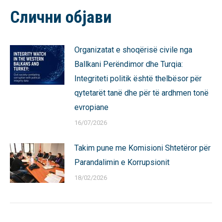
Facebook
X
Pinterest
LinkedIn
WhatsApp
Слични објави
Organizatat e shoqërisë civile nga
Ballkani Perëndimor dhe Turqia:
Integriteti politik është thelbësor për
qytetarët tanë dhe për të ardhmen tonë
evropiane
16/07/2026
Takim pune me Komisioni Shtetëror për
Parandalimin e Korrupsionit
18/02/2026