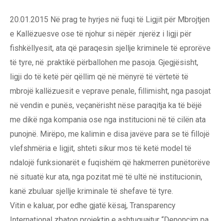
20.01.2015 Në prag te hyrjes në fuqi të Ligjit për Mbrojtjen
e Kallëzuesve ose të njohur si nëpër .njerëz i ligji për
fishkëllyesit, ata që paraqesin sjellje kriminele të eprorëve
të tyre, në .praktikë përballohen me pasoja. Gjegjësisht,
ligji do të ketë për qëllim që në mënyrë të vërtetë të
mbrojë kallëzuesit e veprave penale, fillimisht, nga pasojat
në vendin e punës, veçanërisht nëse paraqitja ka të bëjë
me dikë nga kompania ose nga institucioni në të cilën ata
punojnë. Mirëpo, me kalimin e disa javëve para se të fillojë
vlefshmëria e ligjit, shteti sikur mos të ketë model të
ndalojë funksionarët e fuqishëm që hakmerren punëtorëve
në situatë kur ata, nga pozitat më të ultë në institucionin,
kanë zbuluar sjellje kriminale të shefave të tyre.
Vitin e kaluar, por edhe gjatë kësaj, Transparency
International zbaton projektin e ashtuquajtur “Denoncim pa