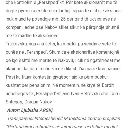
dhe kontrollin e „Fershped“-it. Për këtë aksionarët me të
drejtë pyesin a është shkelur ligji sipas të cilit një aksionar
nuk mund të posedojë mbi 25 për qind të aksioneve në
kompani, edhe pse Nakov sillet sikur ka përqindje shumë
më të madhe të aksioneve.
Trajkovska, nga ana tjetër, ka mbetur pa vendin e vetë të
punës në „Fershped“. Shumica e aksionarëve komentojnë
që kjo është me meritë të Nakovit, i cili në ngatërresat me
aksionet ka parë mundësi që dikush t’ia marrë kompaninë.
Pasi ka fituar kontestin gjyqësor, ajo ka përmbushur
kushtet për pensionim. Në momentin, në krye të Bordit
udhëheqës të „Fershped“-it janë Ivan Petrevski dhe i biri i
Shterjos, Dragan Nakov.
Autor: Ljubisha ARSIÇ
Transparensi Interneshënëll Maqedonia zbaton projektin
“Përfaqësimi i mbrojtjes së lajmëruese, përfshirë mediet