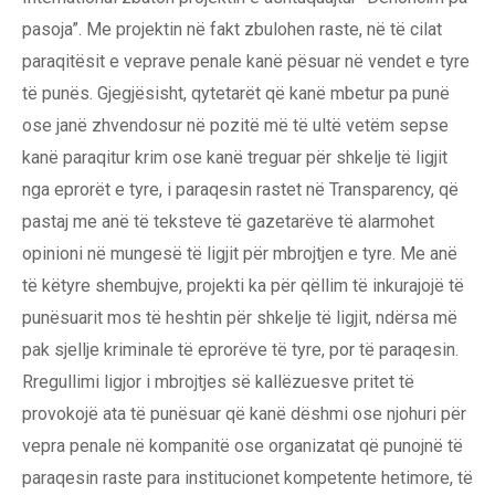
pasoja”. Me projektin në fakt zbulohen raste, në të cilat
paraqitësit e veprave penale kanë pësuar në vendet e tyre
të punës. Gjegjësisht, qytetarët që kanë mbetur pa punë
ose janë zhvendosur në pozitë më të ultë vetëm sepse
kanë paraqitur krim ose kanë treguar për shkelje të ligjit
nga eprorët e tyre, i paraqesin rastet në Transparency, që
pastaj me anë të teksteve të gazetarëve të alarmohet
opinioni në mungesë të ligjit për mbrojtjen e tyre. Me anë
të këtyre shembujve, projekti ka për qëllim të inkurajojë të
punësuarit mos të heshtin për shkelje të ligjit, ndërsa më
pak sjellje kriminale të eprorëve të tyre, por të paraqesin.
Rregullimi ligjor i mbrojtjes së kallëzuesve pritet të
provokojë ata të punësuar që kanë dëshmi ose njohuri për
vepra penale në kompanitë ose organizatat që punojnë të
paraqesin raste para institucionet kompetente hetimore, të