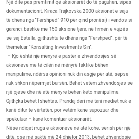
Një ditë pas premtimit që aksionarët do të paguhen, sipas
dokumentacionit, Kiraca Trajkovska 2000 aksionet e saja
të dhëna nga “Fershped” 910 për qind pronësi) i vendos si
garanci, bashkë me 150 aksione tjera, në firmën e vajzës
së saj Estella, gjithashtu të dhëna nga “Fershped”, për të
themeluar “Konsalting Investments Sin”.
– Kjo është një mënyrë e pastër e zhvendosjes së
aksioneve me të cilën në mënyrë faktike bëhen
manipulime, ndërsa opinioni nuk din asgjë për atë, sepse
nuk shkon nëpërmjet bursën. Bëhet vetëm zhvendosjes së
një pjese dhe në atë mënyrë bëhen këto manipulime.
Gjithçka bëhet fshehtas. Prandaj deri më tani mediet nuk e
kanë ditur të vërtetën, por vetëm kanë supozuar dhe
spekuluar – kanë komentuar aksionarët.
Nëse ndiqet rruga e aksioneve në atë kohë, sërish për një
ditë, ose më saktë më 24 dhjetor 2013, bëhet zhvendosje