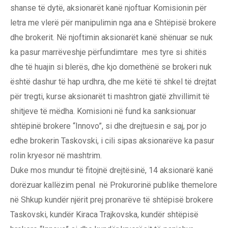
shanse të dytë, aksionarët kanë njoftuar Komisionin për
letra me vlerë për manipulimin nga ana e Shtëpisë brokere
dhe brokerit. Në njoftimin aksionarët kanë shënuar se nuk
ka pasur marrëveshje përfundimtare mes tyre si shitës
dhe të huajin si blerës, dhe kjo domethënë se brokeri nuk
është dashur të hap urdhra, dhe me këtë të shkel të drejtat
për tregti, kurse aksionarët ti mashtron gjatë zhvillimit të
shitjeve të mëdha. Komisioni në fund ka sanksionuar
shtëpinë brokere “Innovo”, si dhe drejtuesin e saj, por jo
edhe brokerin Taskovski, i cili sipas aksionarëve ka pasur
rolin kryesor në mashtrim.
Duke mos mundur të fitojnë drejtësinë, 14 aksionarë kanë
dorëzuar kallëzim penal në Prokurorinë publike themelore
në Shkup kundër njërit prej pronarëve të shtëpisë brokere
Taskovski, kundër Kiraca Trajkovska, kundër shtëpisë