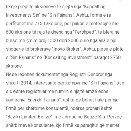
të një preje të aksioneve të njëjta nga “Konsalting
Investments Sin” në “Sin Fajnans”. Ashtu, forma e re
përfitohet me 2150 aksione, por pakon e plotësojnë me
600 aksione të reja të dhëna nga “Fershped”, të blera në
bursë me çmim prej 1500 deri 2000 euro nga ana e një
shoqërie të brokerave “Inovo Broker”. Ashtu, pjesa e plotë
e “Sin Fajnans” në “Konsalting Investment” paraqet 2750
aksione.
Nëse lexohen dokumentet nga Regjistri Qendror nga
shkurti 2014, interesante për kompaninë “Sin Fajnans” ose
siç është regjistruar me numrin e njëjtë amzë edhe
kompania ‘Enerxhi Fajnans”, është që bëhet fjalë për një
firmë për shërbime konsulentë, ndërsa pronari është
“Baziki Limited Belize”, me adresë në Belize Siti. Përveç
shërbimeve konsulentë, kjo firmë ka paraqitur që merret