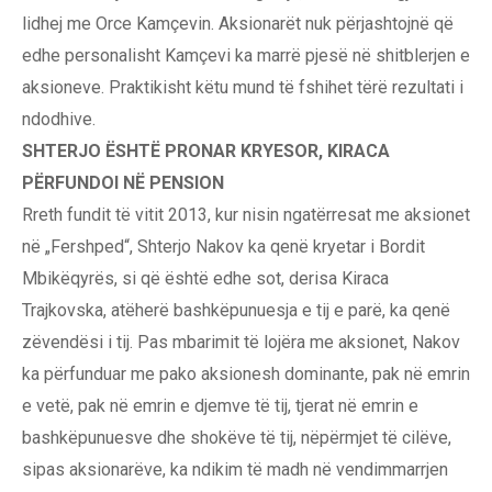
lidhej me Orce Kamçevin. Aksionarët nuk përjashtojnë që
edhe personalisht Kamçevi ka marrë pjesë në shitblerjen e
aksioneve. Praktikisht këtu mund të fshihet tërë rezultati i
ndodhive.
SHTERJO ËSHTË PRONAR KRYESOR, KIRACA
PËRFUNDOI NË PENSION
Rreth fundit të vitit 2013, kur nisin ngatërresat me aksionet
në „Fershped“, Shterjo Nakov ka qenë kryetar i Bordit
Mbikëqyrës, si që është edhe sot, derisa Kiraca
Trajkovska, atëherë bashkëpunuesja e tij e parë, ka qenë
zëvendësi i tij. Pas mbarimit të lojëra me aksionet, Nakov
ka përfunduar me pako aksionesh dominante, pak në emrin
e vetë, pak në emrin e djemve të tij, tjerat në emrin e
bashkëpunuesve dhe shokëve të tij, nëpërmjet të cilëve,
sipas aksionarëve, ka ndikim të madh në vendimmarrjen