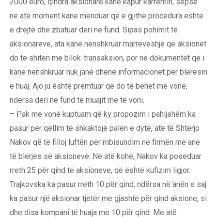
2000 euro, qindra aksionarë kanë kapur karremin, sepse
në atë moment kanë menduar që e gjithë procedura është
e drejtë dhe zbatuar deri në fund. Sipas pohimit të
aksionareve, ata kanë nënshkruar marrëveshje që aksionet
do të shiten me bllok-transaksion, por në dokumentet që i
kanë nënshkruar nuk janë dhënë informacionet për blerësin
e huaj. Ajo ju është premtuar që do të bëhet më vonë,
ndërsa deri në fund të muajit më të voni.
– Pak më vonë kuptuam që ky propozim i pahijshëm ka
pasur për qëllim të shkaktojë palën e dytë, atë të Shterjo
Nakov që të filloj luftën për mbisundim në firmën me anë
të blerjes së aksioneve. Në atë kohë, Nakov ka poseduar
rreth 25 për qind të aksioneve, që është kufizim ligjor.
Trajkovska ka pasur rreth 10 për qind, ndërsa në anën e saj
ka pasur një aksionar tjetër me gjashtë për qind aksione, si
dhe disa kompani të huaja me 10 për qind. Me atë