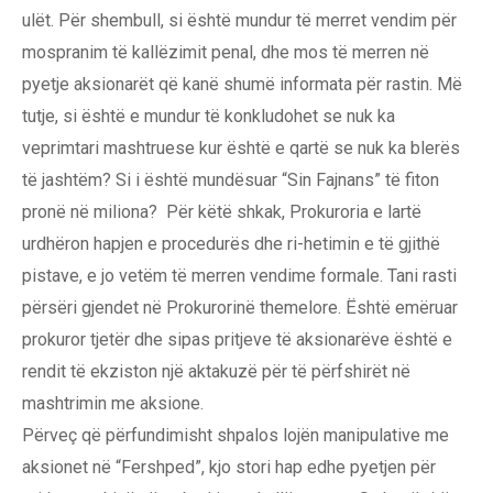
ulët. Për shembull, si është mundur të merret vendim për
mospranim të kallëzimit penal, dhe mos të merren në
pyetje aksionarët që kanë shumë informata për rastin. Më
tutje, si është e mundur të konkludohet se nuk ka
veprimtari mashtruese kur është e qartë se nuk ka blerës
të jashtëm? Si i është mundësuar “Sin Fajnans” të fiton
pronë në miliona? Për këtë shkak, Prokuroria e lartë
urdhëron hapjen e procedurës dhe ri-hetimin e të gjithë
pistave, e jo vetëm të merren vendime formale. Tani rasti
përsëri gjendet në Prokurorinë themelore. Është emëruar
prokuror tjetër dhe sipas pritjeve të aksionarëve është e
rendit të ekziston një aktakuzë për të përfshirët në
mashtrimin me aksione.
Përveç që përfundimisht shpalos lojën manipulative me
aksionet në “Fershped”, kjo stori hap edhe pyetjen për