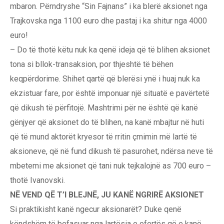
mbaron. Përndryshe “Sin Fajnans” i ka blerë aksionet nga
Trajkovska nga 1100 euro dhe pastaj i ka shitur nga 4000
euro!
– Do të thotë këtu nuk ka qenë ideja që të blihen aksionet
tona si bllok-transaksion, por thjeshtë të bëhen
keqpërdorime. Shihet qartë që blerësi ynë i huaj nuk ka
ekzistuar fare, por është imponuar një situatë e pavërtetë
që dikush të përfitojë. Mashtrimi për ne është që kanë
gënjyer që aksionet do të blihen, na kanë mbajtur në huti
që të mund aktorët kryesor të rritin çmimin më lartë të
aksioneve, që në fund dikush të pasurohet, ndërsa neve të
mbetemi me aksionet që tani nuk tejkalojnë as 700 euro –
thotë Ivanovski.
NË VEND QË T’I BLEJNË, JU KANË NGRIRË AKSIONET
Si praktikisht kanë ngecur aksionarët? Duke qenë
këndshëm të befasuar nga lartësia e ofertës që e kanë