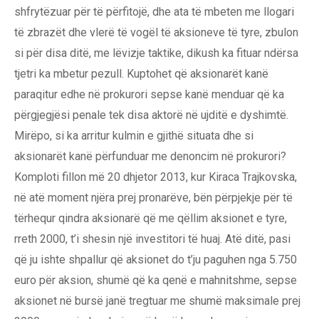
shfrytëzuar për të përfitojë, dhe ata të mbeten me llogari
të zbrazët dhe vlerë të vogël të aksioneve të tyre, zbulon
si për disa ditë, me lëvizje taktike, dikush ka fituar ndërsa
tjetri ka mbetur pezull. Kuptohet që aksionarët kanë
paraqitur edhe në prokurori sepse kanë menduar që ka
përgjegjësi penale tek disa aktorë në ujditë e dyshimtë.
Mirëpo, si ka arritur kulmin e gjithë situata dhe si
aksionarët kanë përfunduar me denoncim në prokurori?
Komploti fillon më 20 dhjetor 2013, kur Kiraca Trajkovska,
në atë moment njëra prej pronarëve, bën përpjekje për të
tërhequr qindra aksionarë që me qëllim aksionet e tyre,
rreth 2000, t’i shesin një investitori të huaj. Atë ditë, pasi
që ju ishte shpallur që aksionet do t’ju paguhen nga 5.750
euro për aksion, shumë që ka qenë e mahnitshme, sepse
aksionet në bursë janë tregtuar me shumë maksimale prej