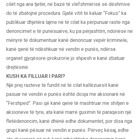
cilët nga ana tjetër, në bazë të vlefshmërisë së dëshmive
do të zbatojnë procedura. Gjatë vitit të kaluar “Fokus” ka
publikuar dhjetëra lajme në të cilat ka përpunuar raste nga
denoncimet e të punësuarve, ku pa përjashtim, ndonëse në
mënyrë të dokumentuar kanë denoncuar vepër kriminele,
kanë qenë të ndëshkuar në vendin e punës, ndërsa
organet gjyqësore-prokurorie jo shpesh e kanë zbatuar
drejtësinë.
KUSH KA FILLUAR I PARI?
Një prej rasteve të fundit në të cilat kallëzuesit kanë
pasuar në vendin e punës është dosja me aksionarë në
“Fershped”. Pasi që kanë qenë të mashtruar me shitjen e
aksioneve të tyre, ata kanë marrë guximin të paraqesin një
fletëdenoncim, kanë dhënë edhe dokumentet, por disa nga
grupi kanë pësuar në vendin e punës. Përveç kësaj, edhe