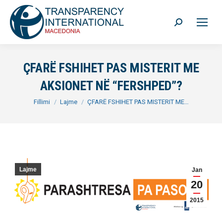
Search:
ÇFARË FSHIHET PAS MISTERIT ME
AKSIONET NË “FERSHPED”?
You are here:
Fillimi
Lajme
ÇFARË FSHIHET PAS MISTERIT ME…
Lajme
Jan
20
2015