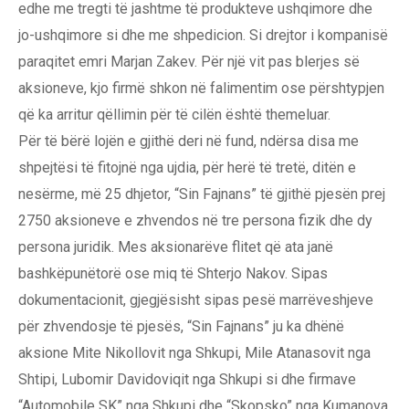
edhe me tregti të jashtme të produkteve ushqimore dhe
jo-ushqimore si dhe me shpedicion. Si drejtor i kompanisë
paraqitet emri Marjan Zakev. Për një vit pas blerjes së
aksioneve, kjo firmë shkon në falimentim ose përshtypjen
që ka arritur qëllimin për të cilën është themeluar.
Për të bërë lojën e gjithë deri në fund, ndërsa disa me
shpejtësi të fitojnë nga ujdia, për herë të tretë, ditën e
nesërme, më 25 dhjetor, “Sin Fajnans” të gjithë pjesën prej
2750 aksioneve e zhvendos në tre persona fizik dhe dy
persona juridik. Mes aksionarëve flitet që ata janë
bashkëpunëtorë ose miq të Shterjo Nakov. Sipas
dokumentacionit, gjegjësisht sipas pesë marrëveshjeve
për zhvendosje të pjesës, “Sin Fajnans” ju ka dhënë
aksione Mite Nikollovit nga Shkupi, Mile Atanasovit nga
Shtipi, Lubomir Davidoviqit nga Shkupi si dhe firmave
“Automobile SK” nga Shkupi dhe “Skopsko” nga Kumanova.