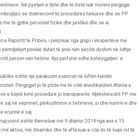
etimeve. Në pyetjen e dytë dhe të tretë nuk morëm përgjigje.
ë mbrojtjes së diskrecionit të procedurës hetuese dhe se PP
 me të gjithë personat fizikë dhe juridikë dhe se ai
.
e Raportit të Pribes, i përpiluar nga grupi i ekspertëve me
 përndjekjet penale duhet të jenë nën secilin dyshim në lidhje
ecilit person nën hetime. Kjo përfshin edhe kohëzgjatjen e
ublike është një parakusht esencial në luftën kundër
ionet. Përgjigjet jo të plota me të cilat anashkalohet dhënia e
meve e bëjnë këtë procedurë jo transparente. Njëkohësisht PP me
së saj në veprimet, përkushtimin e hetimeve, si dhe numrin e dhe
ë ecurinë e saj.
rrupsionit është themeluar më 9 dhjetor 2014 nga ana e 15
më aktive, më dinamike dhe të aftësuar e cila do të luajë rol të