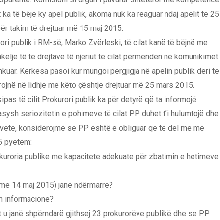
t ka të bëjë ky apel publik, akoma nuk ka reaguar ndaj apelit të 25
 për takim të drejtuar më 15 maj 2015.
ri publik i RM-së, Marko Zvërleski, të cilat kanë të bëjnë me
elje të të drejtave të njeriut të cilat përmenden në komunikimet
shkuar. Kërkesa pasoi kur mungoi përgjigja në apelin publik deri te
rojnë në lidhje me këto çështje drejtuar më 25 mars 2015.
ipas të cilit Prokurori publik ka për detyrë që ta informojë
asysh seriozitetin e pohimeve të cilat PP duhet t’i hulumtojë dhe
bi vete, konsiderojmë se PP është e obliguar që të del me më
5 pyetëm:
kuroria publike me kapacitete adekuate për zbatimin e hetimeve
 me 14 maj 2015) janë ndërmarrë?
en informacione?
ët u janë shpërndarë gjithsej 23 prokurorëve publikë dhe se PP