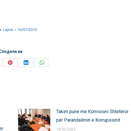
a:
Lajme
16/07/2015
Сподели на
are
Share
Share
Share
on
on
on
Pinterest
LinkedIn
WhatsApp
Takim pune me Komisioni Shtetëror
për Parandalimin e Korrupsionit
ër
18/02/2026