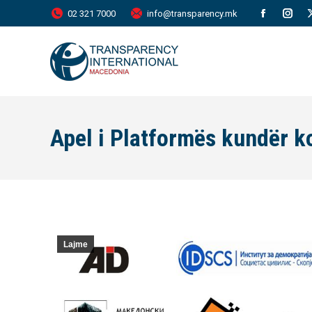
02 321 7000
info@transparency.mk
Facebook
Inst
page
page
opens
open
in
in
new
new
Apel i Platformës kundër k
window
wind
Lajme