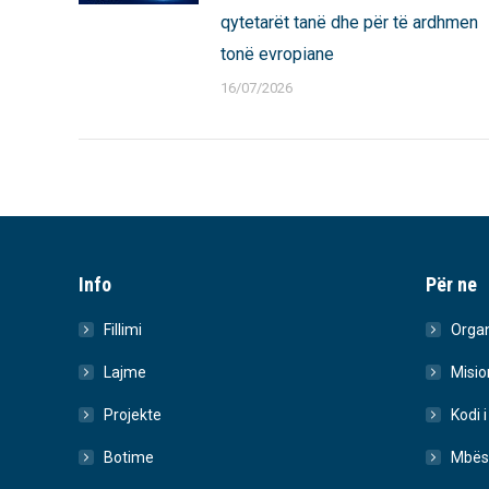
qytetarët tanë dhe për të ardhmen
tonë evropiane
16/07/2026
Info
Për ne
Fillimi
Organ
Lajme
Misio
Projekte
Kodi i
Botime
Mbës