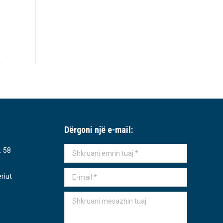
Dërgoni një e-mail:
. 58
Shkruani emrin tuaj *
E-mail *
riut
Shkruani mesazhin tuaj