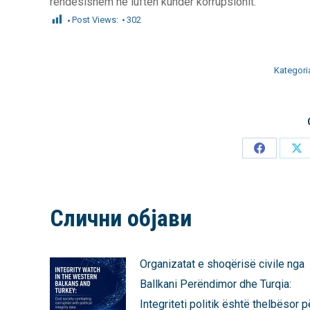
rëndësishëm në luftën kundër korrupsionit.
Post Views:
302
Kategori
Share
Sh
on
on
Facebook
X
Слични објави
Organizatat e shoqërisë civile nga
Ballkani Perëndimor dhe Turqia:
Integriteti politik është thelbësor p