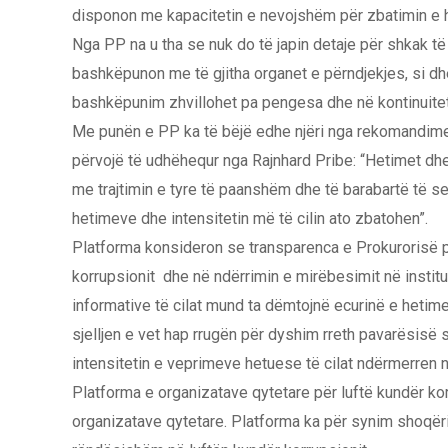
disponon me kapacitetin e nevojshëm për zbatimin e h
Nga PP na u tha se nuk do të japin detaje për shkak t
bashkëpunon me të gjitha organet e përndjekjes, si dhe
bashkëpunim zhvillohet pa pengesa dhe në kontinuitet
Me punën e PP ka të bëjë edhe njëri nga rekomandimet 
përvojë të udhëhequr nga Rajnhard Pribe: “Hetimet dhe
me trajtimin e tyre të paanshëm dhe të barabartë të s
hetimeve dhe intensitetin më të cilin ato zbatohen”.
Platforma konsideron se transparenca e Prokurorisë p
korrupsionit dhe në ndërrimin e mirëbesimit në instituc
informative të cilat mund ta dëmtojnë ecurinë e heti
sjelljen e vet hap rrugën për dyshim rreth pavarësisë 
intensitetin e veprimeve hetuese të cilat ndërmerren n
Platforma e organizatave qytetare për luftë kundër ko
organizatave qytetare. Platforma ka për synim shoqëri 