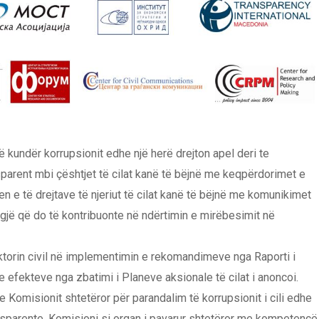
 kundër korrupsionit edhe një herë drejton apel deri te
parent mbi çështjet të cilat kanë të bëjnë me keqpërdorimet e
n e të drejtave të njeriut të cilat kanë të bëjnë me komunikimet
, gjë që do të kontribuonte në ndërtimin e mirëbesimit në
ktorin civil në implementimin e rekomandimeve nga Raporti i
he efekteve nga zbatimi i Planeve aksionale të cilat i anoncoi.
 Komisionit shtetëror për parandalim të korrupsionit i cili edhe
nsparente. Komisioni si organ i pavarur shtetëror me kompetencë