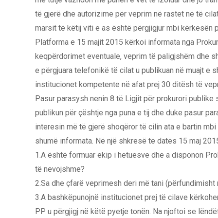
të gjerë dhe autorizime për veprim në rastet në të cila
marsit të këtij viti e as është përgjigjur mbi kërkesën
Platforma e 15 majit 2015 kërkoi informata nga Prokuro
keqpërdorimet eventuale, veprim të paligjshëm dhe shk
e përgjuara telefonikë të cilat u publikuan në muajt e 
institucionet kompetente në afat prej 30 ditësh të vep
Pasur parasysh nenin 8 të Ligjit për prokurori publike s
publikun për çështje nga puna e tij dhe duke pasur par
interesin më të gjerë shoqëror të cilin ata e bartin m
shumë informata. Në një shkresë të datës 15 maj 201
1.A është formuar ekip i hetuesve dhe a disponon Pro
të nevojshme?
2.Sa dhe çfarë veprimesh deri më tani (përfundimisht
3.A bashkëpunojnë institucionet prej të cilave kërkoh
PP u përgjigj në këtë pyetje tonën. Na njoftoi se lënd