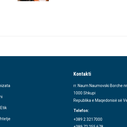
Kontakti
izata
rr. Naum Naumovski Borche nr
1000 Shkupi
ni
Republika e Maqedonisë së Ve
 Etik
Telefon:
htetje
+389 2 3217000
+389 72 255 678