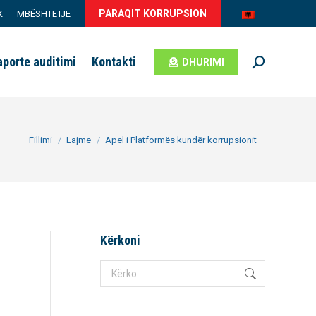
PARAQIT KORRUPSION
K
MBËSHTETJE
aporte auditimi
Kontakti
DHURIMI
Search:
You are here:
Fillimi
Lajme
Apel i Platformës kundër korrupsionit
Kërkoni
Search: