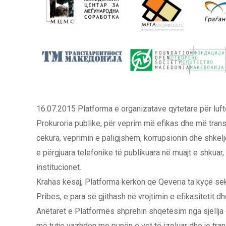
16.07.2015 Platforma e organizatave qytetare për luftë
Prokuroria publike, për veprim më efikas dhe më trans
cekura, veprimin e paligjshëm, korrupsionin dhe shkelje
e përgjuara telefonike të publikuara në muajt e shkuar
institucionet.
Krahas kësaj, Platforma kërkon që Qeveria ta kyçë se
Pribes, e para së gjithash në vrojtimin e efikasitetit d
Anëtaret e Platformës shprehin shqetësim nga sjellja e
më tutje vazhdon me punën e vet të izoluar dhe jo tra