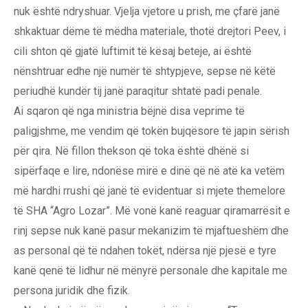
nuk është ndryshuar. Vjelja vjetore u prish, me çfarë janë
shkaktuar dëme të mëdha materiale, thotë drejtori Peev, i
cili shton që gjatë luftimit të kësaj beteje, ai është
nënshtruar edhe një numër të shtypjeve, sepse në këtë
periudhë kundër tij janë paraqitur shtatë padi penale.
Ai sqaron që nga ministria bëjnë disa veprime të
paligjshme, me vendim që tokën bujqësore të japin sërish
për qira. Në fillon thekson që toka është dhënë si
sipërfaqe e lire, ndonëse mirë e dinë që në atë ka vetëm
më hardhi rrushi që janë të evidentuar si mjete themelore
të SHA “Agro Lozar”. Më vonë kanë reaguar qiramarrësit e
rinj sepse nuk kanë pasur mekanizim të mjaftueshëm dhe
as personal që të ndahen tokët, ndërsa një pjesë e tyre
kanë qenë të lidhur në mënyrë personale dhe kapitale me
persona juridik dhe fizik.