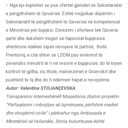
– Nga kjo kuptohet se pse ofertat gjenden në Sekretariatin
e përgjithshëm të Qeverisë. Është rregulluar depërtim i
Sekretariatit të përgjithshëm të Qeverisë në kompetencat
e Ministrisë për bujqësi. Dorëzimi i ofertave tek Qeveria
qartë dhe dukshëm tregon se hapësirat bujqësore
shtetërore ndahen sipas nevojave të partisë, thotë
Prentoviq, e cila shton se LSDM pas emërimit të
zëvendës ministrit të ri në resorin e bujqësisë, do të kryen
kontroll të gjitha, siç thotë, malverzimet e Gruevskit dhe
pushtetit të tij dhe do ti ndërmerr hapat e nevojshme.
Autor: Valentina STOJANÇEVSKA
Transparensi Interneshënëll Maqedonia zbaton projektin
“Përfaqësimi i mbrojtjes së lajmëruese, përfshirë mediet
dhe shoqërinë civile” i përkrahur nga Ambasada e
Mbretërisë së Holandës. Storia hulumtuese është