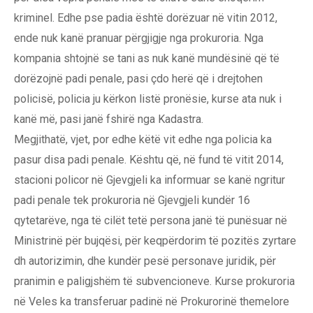
kriminel. Edhe pse padia është dorëzuar në vitin 2012,
ende nuk kanë pranuar përgjigje nga prokuroria. Nga
kompania shtojnë se tani as nuk kanë mundësinë që të
dorëzojnë padi penale, pasi çdo herë që i drejtohen
policisë, policia ju kërkon listë pronësie, kurse ata nuk i
kanë më, pasi janë fshirë nga Kadastra.
Megjithatë, vjet, por edhe këtë vit edhe nga policia ka
pasur disa padi penale. Kështu që, në fund të vitit 2014,
stacioni policor në Gjevgjeli ka informuar se kanë ngritur
padi penale tek prokuroria në Gjevgjeli kundër 16
qytetarëve, nga të cilët tetë persona janë të punësuar në
Ministrinë për bujqësi, për keqpërdorim të pozitës zyrtare
dh autorizimin, dhe kundër pesë personave juridik, për
pranimin e paligjshëm të subvencioneve. Kurse prokuroria
në Veles ka transferuar padinë në Prokurorinë themelore