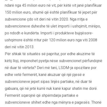
ndarë nga 45 milion euro në vit, për këtë vit janë planifikuar
150 milion euro, shumë që është planifikuar të jepet për
subvencione çdo vit deri në vitin 2020. Nga rritja e
subvencioneve duheshe të ulet importi i ushqimit, mirëpo,
po ndodh e kundërta. Importi i produkteve bujqësore-
ushqimore është rritur për 120 milion euro nga viti 2008
deri në vitin 2013.
Për shkak të situatës së papritur, por edhe akuzime të
këtij lloji, imponohet pyetja nëse subvencionet përfundojnë
në duar të vërteta? Deri më tani, LSDM-ja opozitare por
edhe vetë fermerët, kanë akuzuar që një pjesë e
subvencioneve jepet sipas linjës partiake, në duar të
gabuara, që në jetë kurrë nuk kanë kapur shatin me dorë.
Fermerët sqarojnë që shpërndarja partiake e
subvencioneve shihet edhe nga mënyra e pagesës. Thonë