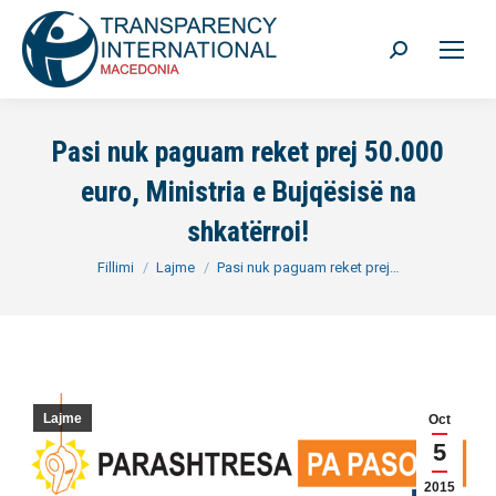
Search:
Pasi nuk paguam reket prej 50.000
euro, Ministria e Bujqësisë na
shkatërroi!
You are here:
Fillimi
Lajme
Pasi nuk paguam reket prej…
Lajme
Oct
5
2015