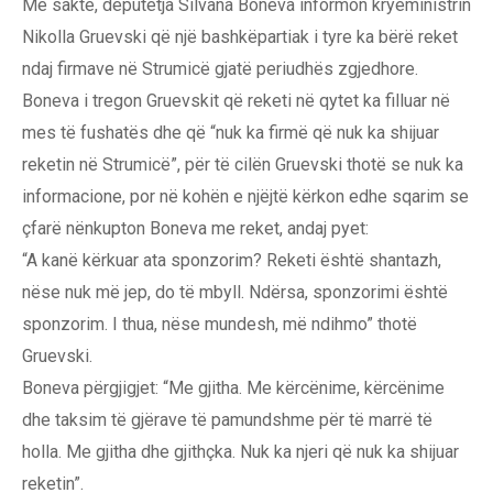
Më saktë, deputetja Silvana Boneva informon kryeministrin
Nikolla Gruevski që një bashkëpartiak i tyre ka bërë reket
ndaj firmave në Strumicë gjatë periudhës zgjedhore.
Boneva i tregon Gruevskit që reketi në qytet ka filluar në
mes të fushatës dhe që “nuk ka firmë që nuk ka shijuar
reketin në Strumicë”, për të cilën Gruevski thotë se nuk ka
informacione, por në kohën e njëjtë kërkon edhe sqarim se
çfarë nënkupton Boneva me reket, andaj pyet:
“A kanë kërkuar ata sponzorim? Reketi është shantazh,
nëse nuk më jep, do të mbyll. Ndërsa, sponzorimi është
sponzorim. I thua, nëse mundesh, më ndihmo” thotë
Gruevski.
Boneva përgjigjet: “Me gjitha. Me kërcënime, kërcënime
dhe taksim të gjërave të pamundshme për të marrë të
holla. Me gjitha dhe gjithçka. Nuk ka njeri që nuk ka shijuar
reketin”.