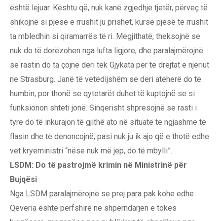
është lejuar. Kështu që, nuk kanë zgjedhje tjetër, përveç të
shikojnë si pjesë e rrushit ju prishet, kurse pjesë të rrushit
ta mbledhin si qiramarrës të ri. Megjithatë, theksojnë se
nuk do të dorëzohen nga lufta ligjore, dhe paralajmërojnë
se rastin do ta çojnë deri tek Gjykata për të drejtat e njeriut
në Strasburg. Janë të vetëdijshëm se deri atëherë do të
humbin, por thonë se qytetarët duhet të kuptojnë se si
funksionon shteti jonë. Sinqerisht shpresojnë se rasti i
tyre do të inkurajon të gjithë ato në situatë të ngjashme të
flasin dhe të denoncojnë, pasi nuk ju ik ajo që e thotë edhe
vet kryeministri “nëse nuk më jep, do të mbylli”.
LSDM: Do të pastrojmë krimin në Ministrinë për
Bujqësi
Nga LSDM paralajmërojnë se prej para pak kohe edhe
Qeveria është përfshirë në shpërndarjen e tokës