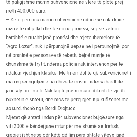
të paligjshme marrin subvencione në vlerë të plotë prej
rreth 400.000 euro.
– Këto persona marrin subvencione ndonëse nuk i kanë
marrë të mbjellat dhe tokën në pronësi, sepse vetëm
hardhitë e rrushit janë pronësi dhe mjete themelore të
“Agro Lozar”, nuk i përpunojnë sepse ne i përpunojmë, por
në praninë e personave të reketit, bëjnë marrje të
dhunshme të frytit, ndërsa policia nuk intervenon për të
ndaluar vjedhjen klasike. Më tmerr është që subvencionet i
marrin për ngritjen e hardhive të rrushit, ndërsa hardhitë
janë aty prej moti. Nuk kuptojmë si mund dikush të vjedh
buxhetin e shtetit, dhe mos të përgjigjet. Kjo kufizohet me
absurd, thonë nga Bordi Drejtues.
Mjetet që shteti i ndan për subvencionet bujqësore nga
viti 2008 e këndej janë rritur për më shumë se trefish,
gjegjësisht nëse për këtë qëllim para shtatë viteve janë