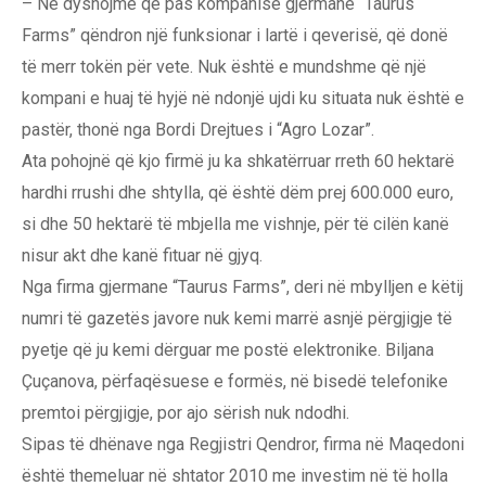
– Ne dyshojmë që pas kompanisë gjermane “Taurus
Farms” qëndron një funksionar i lartë i qeverisë, që donë
të merr tokën për vete. Nuk është e mundshme që një
kompani e huaj të hyjë në ndonjë ujdi ku situata nuk është e
pastër, thonë nga Bordi Drejtues i “Agro Lozar”.
Ata pohojnë që kjo firmë ju ka shkatërruar rreth 60 hektarë
hardhi rrushi dhe shtylla, që është dëm prej 600.000 euro,
si dhe 50 hektarë të mbjella me vishnje, për të cilën kanë
nisur akt dhe kanë fituar në gjyq.
Nga firma gjermane “Taurus Farms”, deri në mbylljen e këtij
numri të gazetës javore nuk kemi marrë asnjë përgjigje të
pyetje që ju kemi dërguar me postë elektronike. Biljana
Çuçanova, përfaqësuese e formës, në bisedë telefonike
premtoi përgjigje, por ajo sërish nuk ndodhi.
Sipas të dhënave nga Regjistri Qendror, firma në Maqedoni
është themeluar në shtator 2010 me investim në të holla