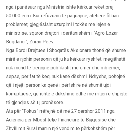
nga i punësuar nga Ministria ishte kërkuar reket prej
50.000 euro. Kur refuzuam të paguajmë, atëherë filluan
problemet, gjegjësisht uzurpimi i tokës me lejen e
ministrisë, sqaron drejtori i deritanishëm i “Agro Lozar
Bogdanci”, Zoran Peev.
Nga Bordi Drejtues i Shoqatës Aksionare thonë që shumë
mirë e njohin personin që ju ka kërkuar ryshfet, megjithatë
nuk mund të tregojnë publikisht me emër dhe mbiemër,
sepse, për fat të keq, nuk kanë dëshmi. Ndryshe, pohojnë
që i njëjti person ka qenë i përfshirë në shumë ujdi
korruptuese, që ishte e dukshme edhe me rritjen e shpejtë
të gjendjes së tij pronësore.
Ata për “Fokus” rrëfejnë që më 27 qershor 2011 nga
Agjencia për Mbështetje Financiare të Bujqësisë dhe
Zhvillimit Rural marrin një vendim të përkohshëm për