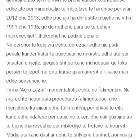
edhe atë për mirëmbajtje të mbjellave të hardhisë për vitin
2012 dhe 2013, edhe pse ajo hardhi është mbjellë në vitin
1991 dhe 1996, që domethënë para se të bëhen
marrëveshjet”, theksohet në padinë penale.
Në qershor të këtij viti është dorëzuar edhe një padi
penale kundër katër të punësuar në ministri, edhe atë për
situatën e njëjtë, gjegjësisht se kanë mundësuar që toka
përsëri të jepet me qira, kurse qiramarrësit e ri kanë marr
edhe subvencione.
Firma “Agro Lazar” momentalisht është në falimentim. Në
maj është hapur para procedurës falimentuese, dhe
menjëherë ka vijuar edhe falimentimi, për shkak të cilit
kanë edhe ndalesë për qasje në tokën, dhe nuk guxojnë as
të bëjnë marrëveshje për mbledhje të frutave të këtij viti.
Madje ata kanë dashur edhe të shlyejnë borxhet, por nuk ju