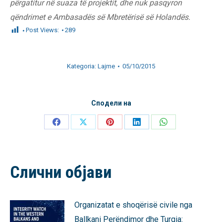
përgatitur në suaza të projektit, dhe nuk pasqyron
qëndrimet e Ambasadës së Mbretërisë së Holandës.
Post Views:
289
Kategoria:
Lajme
05/10/2015
Сподели на
Share
Share
Share
Share
Share
on
on
on
on
on
Facebook
X
Pinterest
LinkedIn
WhatsApp
Слични објави
Organizatat e shoqërisë civile nga
Ballkani Perëndimor dhe Turqia: