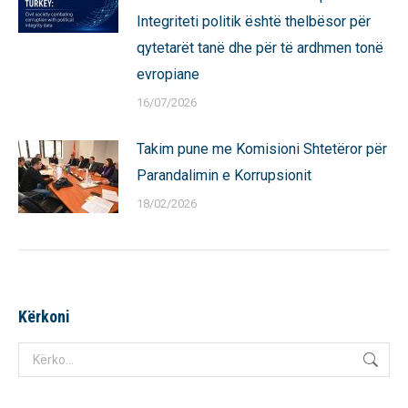
Integriteti politik është thelbësor për
qytetarët tanë dhe për të ardhmen tonë
evropiane
16/07/2026
Takim pune me Komisioni Shtetëror për
Parandalimin e Korrupsionit
18/02/2026
Kërkoni
Search: