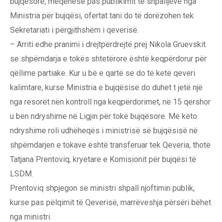
bujqësore, meqenëse pas publikimit të shpalljeve nga
Ministria për bujqësi, ofertat tani do të dorëzohen tek
Sekretariati i përgjithshëm i qeverisë.
– Arriti edhe pranimi i drejtpërdrejtë prej Nikola Gruevskit
se shpërndarja e tokës shtetërore është keqpërdorur për
qëllime partiake. Kur u bë e qartë se do të ketë qeveri
kalimtare, kurse Ministria e bujqësisë do duhet t jetë një
nga resorët nën kontroll nga keqpërdorimet, në 15 qershor
u bën ndryshime në Ligjin për tokë bujqësore. Më këto
ndryshime roli udhëheqës i ministrisë së bujqësisë në
shpërndarjen e tokave është transferuar tek Qeveria, thotë
Tatjana Prentoviq, kryetare e Komisionit për bujqësi të
LSDM.
Prentoviq shpjegon se ministri shpall njoftimin publik,
kurse pas pëlqimit të Qeverisë, marrëveshja përsëri bëhet
nga ministri.