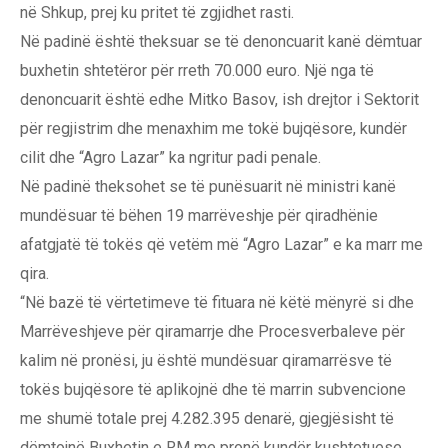
në Shkup, prej ku pritet të zgjidhet rasti.
Në padinë është theksuar se të denoncuarit kanë dëmtuar
buxhetin shtetëror për rreth 70.000 euro. Një nga të
denoncuarit është edhe Mitko Basov, ish drejtor i Sektorit
për regjistrim dhe menaxhim me tokë bujqësore, kundër
cilit dhe “Agro Lazar” ka ngritur padi penale.
Në padinë theksohet se të punësuarit në ministri kanë
mundësuar të bëhen 19 marrëveshje për qiradhënie
afatgjatë të tokës që vetëm më “Agro Lazar” e ka marr me
qira.
“Në bazë të vërtetimeve të fituara në këtë mënyrë si dhe
Marrëveshjeve për qiramarrje dhe Procesverbaleve për
kalim në pronësi, ju është mundësuar qiramarrësve të
tokës bujqësore të aplikojnë dhe të marrin subvencione
me shumë totale prej 4.282.395 denarë, gjegjësisht të
dëmtojnë Buxhetin e RM me pronë kundër kushtetuese,