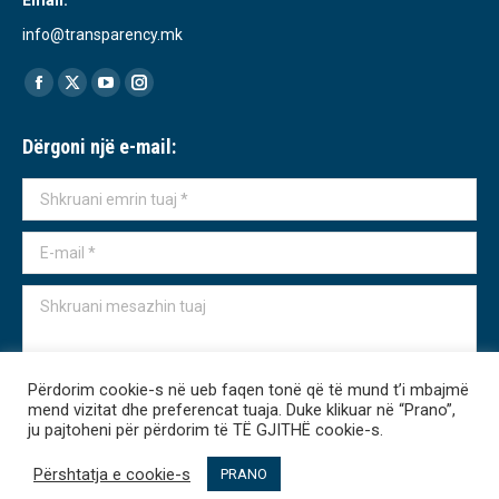
Email:
info@transparency.mk
Find us on:
Facebook
X
YouTube
Instagram
page
page
page
page
Dërgoni një e-mail:
opens
opens
opens
opens
in
in
in
in
Shkruani emrin tuaj *
new
new
new
new
window
window
window
window
E-mail *
Shkruani mesazhin tuaj
Përdorim cookie-s në ueb faqen tonë që të mund t’i mbajmë
mend vizitat dhe preferencat tuaja. Duke klikuar në “Prano”,
ju pajtoheni për përdorim të TË GJITHË cookie-s.
Dërgo
Përshtatja e cookie-s
PRANO