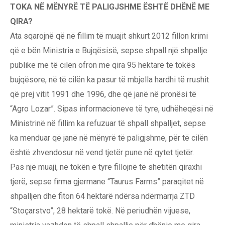
TOKA NË MËNYRË TË PALIGJSHME ËSHTË DHËNË ME
QIRA?
Ata sqarojnë që në fillim të muajit shkurt 2012 fillon krimi
që e bën Ministria e Bujqësisë, sepse shpall një shpallje
publike me të cilën ofron me qira 95 hektarë të tokës
bujqësore, në të cilën ka pasur të mbjella hardhi të rrushit
që prej vitit 1991 dhe 1996, dhe që janë në pronësi të
“Agro Lozar”. Sipas informacioneve të tyre, udhëheqësi në
Ministrinë në fillim ka refuzuar të shpall shpalljet, sepse
ka menduar që janë në mënyrë të paligjshme, për të cilën
është zhvendosur në vend tjetër pune në qytet tjetër.
Pas një muaji, në tokën e tyre fillojnë të shëtitën qiraxhi
tjerë, sepse firma gjermane “Taurus Farms” paraqitet në
shpalljen dhe fiton 64 hektarë ndërsa ndërmarrja ZTD
“Stoçarstvo”, 28 hektarë tokë. Në periudhën vijuese,