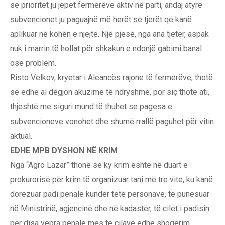
se prioritet ju jepet fermerëve aktiv në parti, andaj atyre
subvencionet ju paguajnë më herët se tjerët që kanë
aplikuar në kohën e njëjtë. Një pjesë, nga ana tjetër, aspak
nuk i marrin të hollat për shkakun e ndonjë gabimi banal
ose problem.
Risto Velkov, kryetar i Aleancës rajone të fermerëve, thotë
se edhe ai dëgjon akuzime të ndryshme, por siç thotë ati,
thjeshtë me siguri mund të thuhet se pagesa e
subvencioneve vonohet dhe shumë rrallë paguhet për vitin
aktual.
EDHE MPB DYSHON NË KRIM
Nga “Agro Lazar” thonë se ky krim është në duart e
prokurorisë për krim të organizuar tani më tre vite, ku kanë
dorëzuar padi penale kundër tetë personave, të punësuar
në Ministrinë, agjencinë dhe në kadastër, të cilët i padisin
për disa vepra penale mes të cilave edhe shoqërim