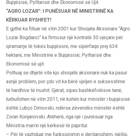
Bujqësisë, Pylltarisë dhe Ekonomisë së Ujit.
“AGRO LOZAR”: I PUNËSUAR NË MINISTRINË KA
KËRKUAR RYSHFET!
E gjithë ka filluar në vitin 2001 kur Shoqata Aksionare “Agro
Lozar Bogdanci” ka firmosur një kontratë 30 vjeçare për
qiramarrje të tokës bujqësore, me sipërfaqe prej 634
hektarë, me Ministrinë e Bujqësisë, Pylltarisë dhe
Ekonomisë së ujit.
Pothuaj se dhjetë vite kjo shoqatë aksionare nuk ka pasur
asnjë problem, por çdo vit ka bërë vjeljen e suksesshme
të hardhive të rrushit. Gjërat, sipas bashkëfolësve tanë,
turbullohen në vitin 2011, në kohën kur ministër i bujqësisë
është Lubço Dimovski, ndërsa zëvendës ministër është
Zoran Konjanovski. Atëherë, nga një i punësuar nga
Ministria marrin një kërkesë të papritur.
– Për të vazhduar me funksionimin e deritanishëm, njëlloj,