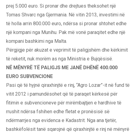
prej 5.000 euro. Si pronar dhe drejtues theksohet një
Tomas Shvarc nga Gjermania. Në vitin 2013, investimi në
të holla arrin 800.000 euro, ndërsa si pronar shtohet edhe
një kompani nga Munihu. Pak më vonë paraqitet edhe një
kompani bashkimi nga Malta.
Përgjigje për akuzat e veprimit të paligjshëm dhe kërkimit
të reketit, nuk morëm as nga Ministria e Bujqësisë.
NË MËNYRË TË PALIGJS ME JANË DHËNË 400.000
EURO SUBVENCIONE
Pasi që të hyjnë qiraxhinjtë e rinj, “Agro Lozar”-it në fund të
vitit 2012 i pamundësohet që të paraqet kërkesë për
fitimin e subvencioneve për mirëmbajtjen e hardhive të
rrushit ndërsa fshihen edhe fletat e pronësisë së
ndërmarrjes nga evidenca e Kadastrit. Nga ana tjetër,
bashkëfolësit tanë sqarojnë që qiraxhinjtë e rinj në mënyrë