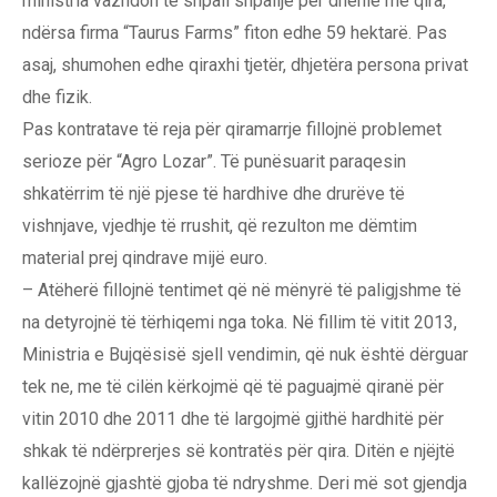
ministria vazhdon të shpall shpallje për dhënie me qira,
ndërsa firma “Taurus Farms” fiton edhe 59 hektarë. Pas
asaj, shumohen edhe qiraxhi tjetër, dhjetëra persona privat
dhe fizik.
Pas kontratave të reja për qiramarrje fillojnë problemet
serioze për “Agro Lozar”. Të punësuarit paraqesin
shkatërrim të një pjese të hardhive dhe drurëve të
vishnjave, vjedhje të rrushit, që rezulton me dëmtim
material prej qindrave mijë euro.
– Atëherë fillojnë tentimet që në mënyrë të paligjshme të
na detyrojnë të tërhiqemi nga toka. Në fillim të vitit 2013,
Ministria e Bujqësisë sjell vendimin, që nuk është dërguar
tek ne, me të cilën kërkojmë që të paguajmë qiranë për
vitin 2010 dhe 2011 dhe të largojmë gjithë hardhitë për
shkak të ndërprerjes së kontratës për qira. Ditën e njëjtë
kallëzojnë gjashtë gjoba të ndryshme. Deri më sot gjendja