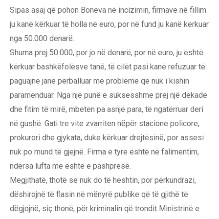
Sipas asaj që pohon Boneva në incizimin, firmave në fillim
ju kanë kërkuar të holla në euro, por në fund ju kanë kërkuar
nga 50.000 denarë.
Shuma prej 50.000, por jo në denarë, por në euro, ju është
kërkuar bashkëfolësve tanë, të cilët pasi kanë refuzuar të
paguajnë janë përballuar me probleme që nuk i kishin
paramenduar. Nga një punë e suksesshme prej një dekade
dhe fitim të mirë, mbeten pa asnjë para, të ngatërruar deri
në gushë. Gati tre vite zvarriten nëpër stacione policore,
prokurori dhe gjykata, duke kërkuar drejtësinë, por assesi
nuk po mund të gjejnë. Firma e tyre është në falimentim,
ndërsa lufta më është e pashpresë.
Megjithatë, thotë se nuk do të heshtin, por përkundrazi,
dëshirojnë të flasin në mënyrë publike që të gjithë të
dëgjojnë, siç thonë, për kriminalin që trondit Ministrinë e