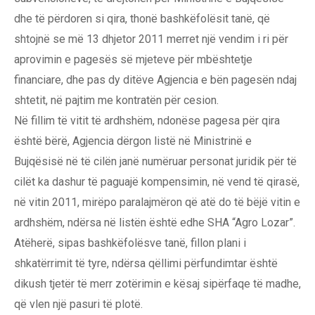
dhe të përdoren si qira, thonë bashkëfolësit tanë, që
shtojnë se më 13 dhjetor 2011 merret një vendim i ri për
aprovimin e pagesës së mjeteve për mbështetje
financiare, dhe pas dy ditëve Agjencia e bën pagesën ndaj
shtetit, në pajtim me kontratën për cesion.
Në fillim të vitit të ardhshëm, ndonëse pagesa për qira
është bërë, Agjencia dërgon listë në Ministrinë e
Bujqësisë në të cilën janë numëruar personat juridik për të
cilët ka dashur të paguajë kompensimin, në vend të qirasë,
në vitin 2011, mirëpo paralajmëron që atë do të bëjë vitin e
ardhshëm, ndërsa në listën është edhe SHA “Agro Lozar”.
Atëherë, sipas bashkëfolësve tanë, fillon plani i
shkatërrimit të tyre, ndërsa qëllimi përfundimtar është
dikush tjetër të merr zotërimin e kësaj sipërfaqe të madhe,
që vlen një pasuri të plotë.