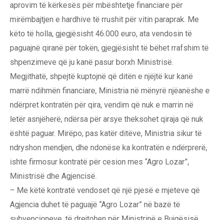
aprovim të kërkesës për mbështetje financiare për
mirëmbajtjen e hardhive të rrushit për vitin paraprak. Me
këto të holla, gjegjësisht 46.000 euro, ata vendosin të
paguajnë qiranë për tokën, gjegjësisht të bëhet rrafshim të
shpenzimeve që ju kanë pasur borxh Ministrisë.
Megjithatë, shpejtë kuptojnë që ditën e njëjtë kur kanë
marrë ndihmën financiare, Ministria në mënyrë njëanëshe e
ndërpret kontratën për qira, vendim që nuk e marrin në
letër asnjëherë, ndërsa për arsye theksohet qiraja që nuk
është paguar. Mirëpo, pas katër ditëve, Ministria sikur të
ndryshon mendjen, dhe ndonëse ka kontratën e ndërprerë,
ishte firmosur kontratë për cesion mes “Agro Lozar”,
Ministrisë dhe Agjencisë.
– Me këtë kontratë vendoset që një pjesë e mjeteve që
Agjencia duhet të paguajë “Agro Lozar” në bazë të
subvencioneve, të drejtohen për Ministrinë e Bujqësisë