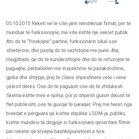
05.10.2015 Reketi në të cilin janë nënshkruar firmat, për të
munduar të funksionojnë, me vite është një sekret publik.
Ato do të “freskojnë” partinë, funksionarin lokal ose
shtetërore, dhe pastaj do të vazhdojnë me punë. Ata,
megjithatë, që do të kundërshtojnë dhe do të refuzojnë të
paguajnë, përballohen me inspektime të pazakonshme,
gjoba dhe shtypje, prej të cilave shpeshherë vetë i vënë
çelësit derës. Ose do të paguash ose do të zhdukesh.
Skema është mirë e njohur, por jo shpesh guxon dikush të
flet publikisht, ose të guxojë të paraqet. Prej më herët, nga
bisedat e përgjuara që kishte shpallur LSDM-ja, publiku
kishte mundësi të dëgjojë si funksionarë qeveritare flitnin
për reketin që kryejnë bashkëpunëtorët e tyre.