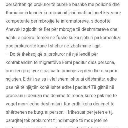
përsëritën që prokuroritë publike bashkë me policinë dhe
Komisionin kundër korrupsionit janë institucionet kryesore
kompetente për mbrojtje të informatorëve, sidoqoftë
Anevski zgjodhi të flet për mbrojtje të dëshmitarëve dhe
ashtu e ndërroi temën në fushë ku ka njohuri pa komentuar
pse prokuroritë kanë fshehur në zbatimin e ligjit.
– Do të theksoj që si prokuror në një lëndë për
kontrabandim të migrantëve kemi paditur disa persona,
por njëri prej tyre u pajtua të pranojë veprën dhe e sqaroi
ngjarjen. E dini se sa i vlefshëm ishte ai dëshmitar, edhe
pse në të njëjtën kohë ishte edhe i paditur! Të gjithë në
procesin u dënuan me dënime të rënda, kurse pak më të
vogël morri edhe dëshmitari. Kur erdhi koha dënimet të
shërbehen në burg, ai person, i frikësuar për jetën e tij,
paraqitej tek prokurorët t’i ndihmojnë të mos jetë në