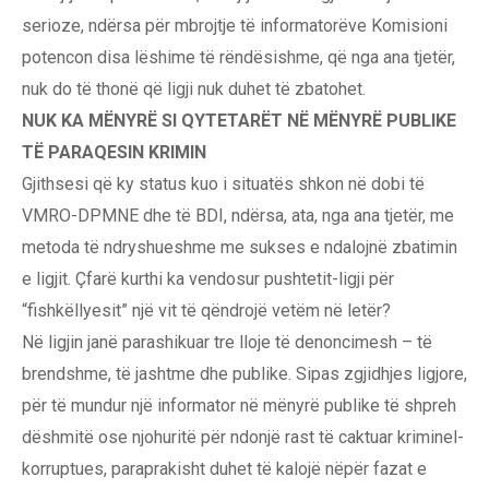
serioze, ndërsa për mbrojtje të informatorëve Komisioni
potencon disa lëshime të rëndësishme, që nga ana tjetër,
nuk do të thonë që ligji nuk duhet të zbatohet.
NUK KA MËNYRË SI QYTETARËT NË MËNYRË PUBLIKE
TË PARAQESIN KRIMIN
Gjithsesi që ky status kuo i situatës shkon në dobi të
VMRO-DPMNE dhe të BDI, ndërsa, ata, nga ana tjetër, me
metoda të ndryshueshme me sukses e ndalojnë zbatimin
e ligjit. Çfarë kurthi ka vendosur pushtetit-ligji për
“fishkëllyesit” një vit të qëndrojë vetëm në letër?
Në ligjin janë parashikuar tre lloje të denoncimesh – të
brendshme, të jashtme dhe publike. Sipas zgjidhjes ligjore,
për të mundur një informator në mënyrë publike të shpreh
dëshmitë ose njohuritë për ndonjë rast të caktuar kriminel-
korruptues, paraprakisht duhet të kalojë nëpër fazat e