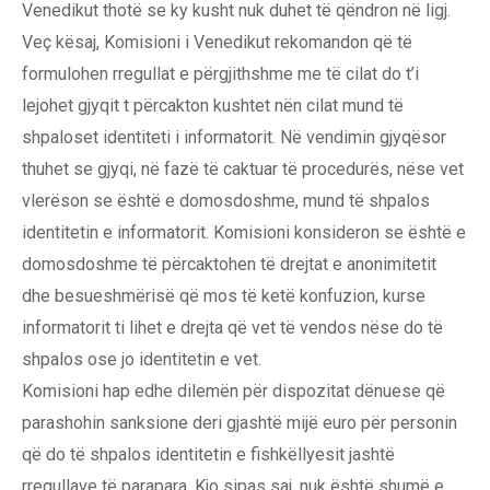
Venedikut thotë se ky kusht nuk duhet të qëndron në ligj.
Veç kësaj, Komisioni i Venedikut rekomandon që të
formulohen rregullat e përgjithshme me të cilat do t’i
lejohet gjyqit t përcakton kushtet nën cilat mund të
shpaloset identiteti i informatorit. Në vendimin gjyqësor
thuhet se gjyqi, në fazë të caktuar të procedurës, nëse vet
vlerëson se është e domosdoshme, mund të shpalos
identitetin e informatorit. Komisioni konsideron se është e
domosdoshme të përcaktohen të drejtat e anonimitetit
dhe besueshmërisë që mos të ketë konfuzion, kurse
informatorit ti lihet e drejta që vet të vendos nëse do të
shpalos ose jo identitetin e vet.
Komisioni hap edhe dilemën për dispozitat dënuese që
parashohin sanksione deri gjashtë mijë euro për personin
që do të shpalos identitetin e fishkëllyesit jashtë
rregullave të parapara. Kjo sipas saj, nuk është shumë e