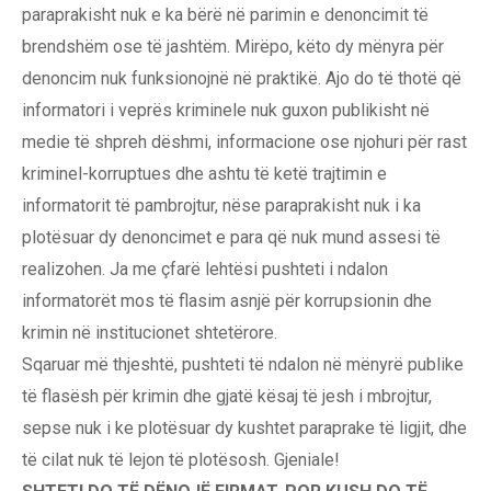
paraprakisht nuk e ka bërë në parimin e denoncimit të
brendshëm ose të jashtëm. Mirëpo, këto dy mënyra për
denoncim nuk funksionojnë në praktikë. Ajo do të thotë që
informatori i veprës kriminele nuk guxon publikisht në
medie të shpreh dëshmi, informacione ose njohuri për rast
kriminel-korruptues dhe ashtu të ketë trajtimin e
informatorit të pambrojtur, nëse paraprakisht nuk i ka
plotësuar dy denoncimet e para që nuk mund assesi të
realizohen. Ja me çfarë lehtësi pushteti i ndalon
informatorët mos të flasim asnjë për korrupsionin dhe
krimin në institucionet shtetërore.
Sqaruar më thjeshtë, pushteti të ndalon në mënyrë publike
të flasësh për krimin dhe gjatë kësaj të jesh i mbrojtur,
sepse nuk i ke plotësuar dy kushtet paraprake të ligjit, dhe
të cilat nuk të lejon të plotësosh. Gjeniale!