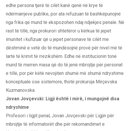
edhe persona tjerë të cilët kanë qenë në krye të
ndërmarrjeve publike, por ata refuzuan të bashkëpunojnë
nga frika që mund të ekspozohen ndaj ndjekjes penale. Në
rast të tillë, nga prokurori shtetëror u kërkua të jepet
imunitet i kufizuar që u jepet personave të cilët me
dëshminë e vetë do të mundësojnë provë për nivel më të
lartë të krimit të rrezikshëm. Edhe në institucionin tonë
mund të merren masa që do të jenë mbrojtje për personat
e tillë, por për këtë nevojiten shumë më shumë ndryshime
konceptuale ose sistemore, thotë prokuroja Mirçevska
Kuzmanovska.
Jovan Jovçevski: Ligji është i mirë, i mungojnë disa
ndryshime
Profesori i ligjit penal, Jovan Jovçevski për Ligjin për
mbrojtje të informatorët dhe për rekomandimet e