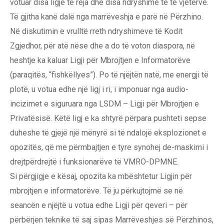
votuar disa ligje të reja dhe disa ndryshime të të vjetërve.
Të gjitha kanë dalë nga marrëveshja e parë në Përzhino.
Në diskutimin e vrulltë rreth ndryshimeve të Kodit
Zgjedhor, për atë nëse dhe a do të voton diaspora, në
heshtje ka kaluar Ligji për Mbrojtjen e Informatorëve
(paraqitës, “fishkëllyes”). Po të njëjtën natë, me energji të
plotë, u votua edhe një ligj i ri, i imponuar nga audio-
incizimet e siguruara nga LSDM – Ligji për Mbrojtjen e
Privatësisë. Këtë ligj e ka shtyrë përpara pushteti sepse
duheshe të gjejë një mënyrë si të ndalojë eksplozionet e
opozitës, që me përmbajtjen e tyre synohej de-maskimi i
drejtpërdrejtë i funksionarëve të VMRO-DPMNE.
Si përgjigje e kësaj, opozita ka mbështetur Ligjin për
mbrojtjen e informatorëve. Të ju përkujtojmë se në
seancën e njëjtë u votua edhe Ligji për qeveri – për
përbërjen teknike të saj sipas Marrëveshjes së Përzhinos,