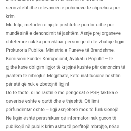
seriozitetit dhe relevancën e pohimeve të shprehura për
krim.
Më tutje, metodën e njëjtë pushteti e përdor edhe për
mundësinë e denoncimit të jashtëm. Asnjë prej organeve
shtetërore nuk ka përcaktuar person që do të zbatojë ligjin.
Prokuroria Publike, Ministria e Punëve të Brendshme,
Komisioni kundër Korrupsionit, Avokati i Popullit – të
gjithë kanë obligim ligjor të krijojnë kushte për denoncim të
jashtëm të mbrojtur. Megjithatë, këto institucione heshtin
për atë që nuk e zbatojnë ligjin!
Do të thotë, si në rastin e me pengesat e PSP, taktika e
qeverisë është e qartë dhe e thjeshtë. Qëllimi
përfundimtar është – ligji asnjëherë mos të funksionojë.
Në ligjin është parashikuar që informatori nuk guxon të
publikojë në publik krim ashtu të përfitojë mbrojtje, nëse