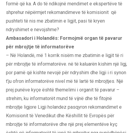
formë që ka. A do të ndikojnë mendimet e ekspertëve të
shprehur nëpërmjet rekomandimeve të komisionit që
pushteti të nis me zbatimin e ligjit, pasi të kryen
ndryshimet e nevojshme?
Ambasadori i Holandës: Formojmë organ të pavarur
për mbrojtje të informatorëve
– Në Holandë, më 1 korrik nisëm me zbatimin e ligjit të ri
për mbrojtje të informatorëve. në të kaluarën kishim një ligj,
por pamë që kishte nevojë për ndryshim dhe ligji i ri synon
t’ju ofron informatorëve nivel më të lartë të mbrojtjes. Një
prej punëve kyçe është themelimi i organit të pavarur –
strehim, ku informatorët mund të vijnë dhe të fitojnë
mbrojtje ligjore Ligji holandez pasqyron rekomandimet e
Komisionit të Venedikut dhe Këshillit të Evropës për
mbrojtje të informatorëve dhe një prej elementëve kyç
është që informatorët të jenë të mbrojtur nga punëdhënësi