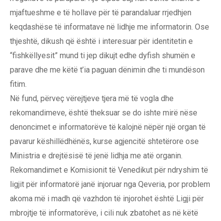
mjaftueshme e të hollave për të parandaluar rrjedhjen
keqdashëse të informatave në lidhje me informatorin. Ose
thjeshtë, dikush që është i interesuar për identitetin e
“fishkëllyesit” mund ti jep dikujt edhe dyfish shumën e
parave dhe me këtë t’ia paguan dënimin dhe ti mundëson
fitim.
Në fund, përveç vërejtjeve tjera më të vogla dhe
rekomandimeve, është theksuar se do ishte mirë nëse
denoncimet e informatorëve të kalojnë nëpër një organ të
pavarur këshillëdhënës, kurse agjencitë shtetërore ose
Ministria e drejtësisë të jenë lidhja me atë organin.
Rekomandimet e Komisionit të Venedikut për ndryshim të
ligjit për informatorë janë injoruar nga Qeveria, por problem
akoma më i madh që vazhdon të injorohet është Ligji për
mbrojtje të informatorëve, i cili nuk zbatohet as në këtë