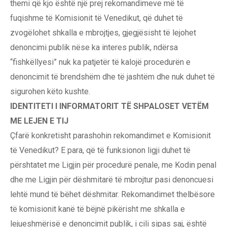
themi që kjo është një prej rekomandimeve më të
fuqishme të Komisionit të Venedikut, që duhet të
zvogëlohet shkalla e mbrojtjes, gjegjësisht të lejohet
denoncimi publik nëse ka interes publik, ndërsa
“fishkëllyesi” nuk ka patjetër të kalojë procedurën e
denoncimit të brendshëm dhe të jashtëm dhe nuk duhet të
sigurohen këto kushte.
IDENTITETI I INFORMATORIT TË SHPALOSET VETËM
ME LEJEN E TIJ
Çfarë konkretisht parashohin rekomandimet e Komisionit
të Venedikut? E para, që të funksionon ligji duhet të
përshtatet me Ligjin për procedurë penale, me Kodin penal
dhe me Ligjin për dëshmitarë të mbrojtur pasi denoncuesi
lehtë mund të bëhet dëshmitar. Rekomandimet thelbësore
të komisionit kanë të bëjnë pikërisht me shkalla e
lejueshmërisë e denoncimit publik, i cili sipas saj, është