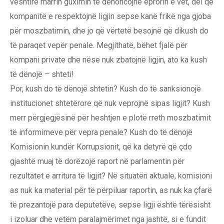
vështirë marrin guximin të denoncojnë eprorin e vet, del që
kompanitë e respektojnë ligjin sepse kanë frikë nga gjoba
për moszbatimin, dhe jo që vërtetë besojnë që dikush do
të paraqet vepër penale. Megjithatë, bëhet fjalë për
kompani private dhe nëse nuk zbatojnë ligjin, ato ka kush
të dënojë – shteti!
Por, kush do të dënojë shtetin? Kush do të sanksionojë
institucionet shtetërore që nuk veprojnë sipas ligjit? Kush
merr përgjegjësinë për heshtjen e plotë rreth moszbatimit
të informimeve për vepra penale? Kush do të dënojë
Komisionin kundër Korrupsionit, që ka detyrë që çdo
gjashtë muaj të dorëzojë raport në parlamentin për
rezultatet e arritura të ligjit? Në situatën aktuale, komisioni
as nuk ka material për të përpiluar raportin, as nuk ka çfarë
të prezantojë para deputetëve, sepse ligji është tërësisht
i izoluar dhe vetëm paralajmërimet nga jashtë, si e fundit