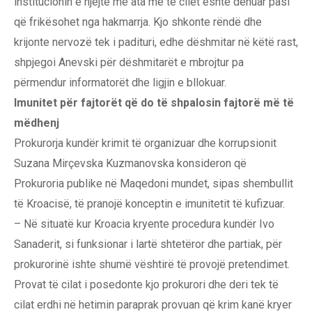
institucionin e njëjtë me ata me të cilët është dënuar pasi
që frikësohet nga hakmarrja. Kjo shkonte rëndë dhe
krijonte nervozë tek i padituri, edhe dëshmitar në këtë rast,
shpjegoi Anevski për dëshmitarët e mbrojtur pa
përmendur informatorët dhe ligjin e bllokuar.
Imunitet për fajtorët që do të shpalosin fajtorë më të
mëdhenj
Prokurorja kundër krimit të organizuar dhe korrupsionit
Suzana Mirçevska Kuzmanovska konsideron që
Prokuroria publike në Maqedoni mundet, sipas shembullit
të Kroacisë, të pranojë konceptin e imunitetit të kufizuar.
– Në situatë kur Kroacia kryente procedura kundër Ivo
Sanaderit, si funksionar i lartë shtetëror dhe partiak, për
prokurorinë ishte shumë vështirë të provojë pretendimet.
Provat të cilat i posedonte kjo prokurori dhe deri tek të
cilat erdhi në hetimin paraprak provuan që krim kanë kryer