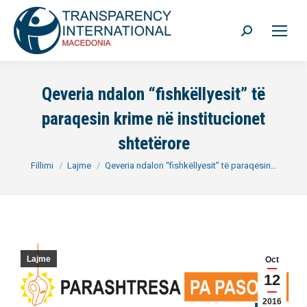
Search:
Qeveria ndalon “fishkëllyesit” të
paraqesin krime në institucionet
shtetërore
You are here:
Fillimi
Lajme
Qeveria ndalon “fishkëllyesit” të paraqesin…
Lajme
Oct
12
2016