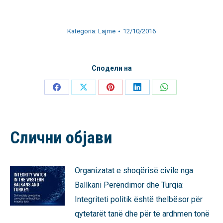
Kategoria:
Lajme
12/10/2016
Сподели на
Share
Share
Share
Share
Share
on
on
on
on
on
Facebook
X
Pinterest
LinkedIn
WhatsApp
Слични објави
Organizatat e shoqërisë civile nga
Ballkani Perëndimor dhe Turqia:
Integriteti politik është thelbësor për
qytetarët tanë dhe për të ardhmen tonë