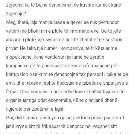
zgjedhin ku të bëjnë denoncimin në kushte kur nuk kanë
zgjedhje?
Megjithatë, loja manipuluese e qeverisë nuk përfundon
vetëm me bllokimin e plotë të informatorëve. Që të jetë
absurdi i plotë, ajo synon që ligji të zbatohet në sektorin
privat. Në fakt, një numër i kompanive, të frikësuar me
inspeksione, kanë vendosur njoftime në zyrat e
kompanive që të punësuarit që kanë informacione për
korrupsion ose krim të denoncojnë tek personi i caktuar që
emri dhe mbiemri është theksuar në tabelën e shpalljeve ë
firmat. Disa kompani madje edhe kanë zbatuar trajnime të
organizuar nga odat ekonomike, në të cilat janë dhënë
ligjërata për zbatimin e ligjit.
Por, duke marrë parasysh që në sektorin privat punëtorët
janë kryesisht të frikësuar të denoncojnë, veçanërisht