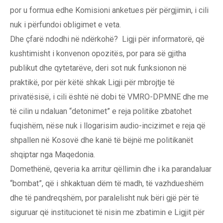
por u formua edhe Komisioni anketues për përgjimin, i cili
nuk i përfundoi obligimet e veta.
Dhe çfarë ndodhi në ndërkohë? Ligji për informatorë, që
kushtimisht i konvenon opozitës, por para së gjitha
publikut dhe qytetarëve, deri sot nuk funksionon në
praktikë, por për këtë shkak Ligji për mbrojtje të
privatësisë, i cili është në dobi të VMRO-DPMNE dhe me
të cilin u ndaluan “detonimet” e reja politike zbatohet
fuqishëm, nëse nuk i llogarisim audio-incizimet e reja që
shpallen në Kosovë dhe kanë të bëjnë me politikanët
shqiptar nga Maqedonia.
Domethënë, qeveria ka arritur qëllimin dhe i ka parandaluar
“bombat”, që i shkaktuan dëm të madh, të vazhdueshëm
dhe të pandreqshëm, por paralelisht nuk bëri gjë për të
siguruar që institucionet të nisin me zbatimin e Ligjit për