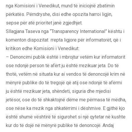
nga Komisioni i Venedikut, mund të iniciojnë zbatimin
përkatës. Përndryshe, disi edhe opozita harroi ligjin,
sepse për atë prioritet janë zgjedhjet.
Sllagjana Taseva nga “Transparency International” kështu i
komenton dispozitat rrepta ligjore për informatorët, që i
kritikon edhe Komisioni i Venedikut:
– Denoncimi publik është i mbrojtur vetëm kur informatorit
ose ndonjë person të afërt ju është rrezikuar jeta. Do të
thotë, vetëm në situata kur ai vendos të denoncojë krim në
mënyrë publike do të tregojë që atij ose ndonjë të afërmi
ju është rrezikuar jeta, shëndeti, siguria dhe mjedisi
jetësor, ose do të shkaktojnë dëme me përmasa të mëdha,
ose nëse ka rrezik nga shkatërrimi i dëshmive. E gjithë kjo
është shumë vështirë të sigurohet si një qytetar në kushte
kur do të dojë në mënyrë publike të denoncojë. Andaj