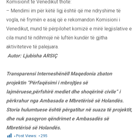
Komisionit të Venedikut thotë:
– Mendimi im për këtë ligj është që me ndryshime të
vogla, në frymën e asaj që e rekomandon Komisioni i
Venedikut, mund të përpilohet kornizë e mirë legjislative e
cila mund të ndihmojë në luftën kundër të gjitha
aktiviteteve të palejuara.
Autor: Ljubisha ARSIÇ
Transparensi Interneshënëll Maqedonia zbaton
projektin “Përfaqësimi i mbrojtjes së
lajmëruese,përfshirë mediet dhe shoqërinë civile” i
përkrahur nga Ambasada e Mbretërisë së Holandës.
Storia hulumtuese është përgatitur në suaza të projektit,
dhe nuk pasqyron qëndrimet e Ambasadës së
Mbretërisë së Holandës.
Post Views:
295