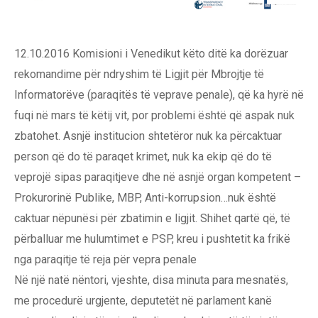
12.10.2016 Komisioni i Venedikut këto ditë ka dorëzuar
rekomandime për ndryshim të Ligjit për Mbrojtje të
Informatorëve (paraqitës të veprave penale), që ka hyrë në
fuqi në mars të këtij vit, por problemi është që aspak nuk
zbatohet. Asnjë institucion shtetëror nuk ka përcaktuar
person që do të paraqet krimet, nuk ka ekip që do të
veprojë sipas paraqitjeve dhe në asnjë organ kompetent –
Prokurorinë Publike, MBP, Anti-korrupsion…nuk është
caktuar nëpunësi për zbatimin e ligjit. Shihet qartë që, të
përballuar me hulumtimet e PSP, kreu i pushtetit ka frikë
nga paraqitje të reja për vepra penale
Në një natë nëntori, vjeshte, disa minuta para mesnatës,
me procedurë urgjente, deputetët në parlament kanë