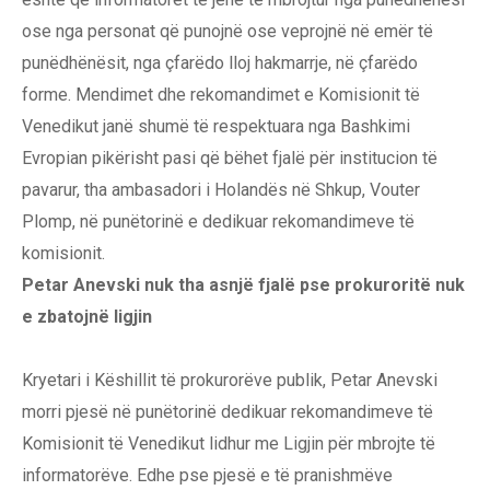
ose nga personat që punojnë ose veprojnë në emër të
punëdhënësit, nga çfarëdo lloj hakmarrje, në çfarëdo
forme. Mendimet dhe rekomandimet e Komisionit të
Venedikut janë shumë të respektuara nga Bashkimi
Evropian pikërisht pasi që bëhet fjalë për institucion të
pavarur, tha ambasadori i Holandës në Shkup, Vouter
Plomp, në punëtorinë e dedikuar rekomandimeve të
komisionit.
Petar Anevski nuk tha asnjë fjalë pse prokuroritë nuk
e zbatojnë ligjin
Kryetari i Këshillit të prokurorëve publik, Petar Anevski
morri pjesë në punëtorinë dedikuar rekomandimeve të
Komisionit të Venedikut lidhur me Ligjin për mbrojte të
informatorëve. Edhe pse pjesë e të pranishmëve