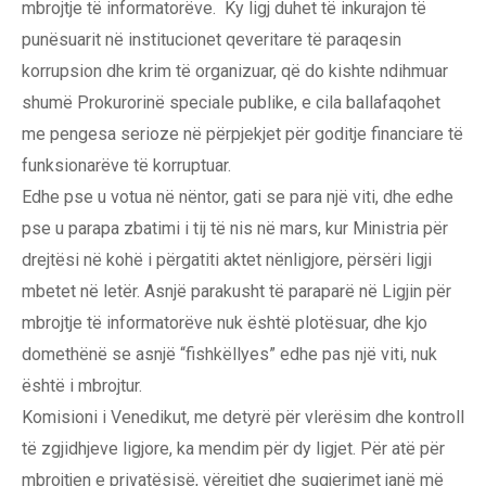
mbrojtje të informatorëve. Ky ligj duhet të inkurajon të
punësuarit në institucionet qeveritare të paraqesin
korrupsion dhe krim të organizuar, që do kishte ndihmuar
shumë Prokurorinë speciale publike, e cila ballafaqohet
me pengesa serioze në përpjekjet për goditje financiare të
funksionarëve të korruptuar.
Edhe pse u votua në nëntor, gati se para një viti, dhe edhe
pse u parapa zbatimi i tij të nis në mars, kur Ministria për
drejtësi në kohë i përgatiti aktet nënligjore, përsëri ligji
mbetet në letër. Asnjë parakusht të paraparë në Ligjin për
mbrojtje të informatorëve nuk është plotësuar, dhe kjo
domethënë se asnjë “fishkëllyes” edhe pas një viti, nuk
është i mbrojtur.
Komisioni i Venedikut, me detyrë për vlerësim dhe kontroll
të zgjidhjeve ligjore, ka mendim për dy ligjet. Për atë për
mbrojtjen e privatësisë, vërejtjet dhe sugjerimet janë më