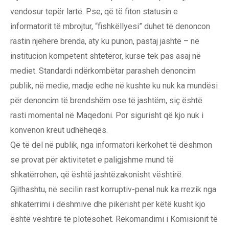
vendosur tepër lartë. Pse, që të fiton statusin e
informatorit të mbrojtur, “fishkëllyesi” duhet të denoncon
rastin njëherë brenda, aty ku punon, pastaj jashtë – në
institucion kompetent shtetëror, kurse tek pas asaj në
mediet. Standardi ndërkombëtar parasheh denoncim
publik, në medie, madje edhe në kushte ku nuk ka mundësi
për denoncim të brendshëm ose të jashtëm, siç është
rasti momental në Maqedoni. Por sigurisht që kjo nuk i
konvenon kreut udhëheqës.
Që të del në publik, nga informatori kërkohet të dëshmon
se provat për aktivitetet e paligjshme mund të
shkatërrohen, që është jashtëzakonisht vështirë.
Gjithashtu, në secilin rast korruptiv-penal nuk ka rrezik nga
shkatërrimi i dëshmive dhe pikërisht për këtë kusht kjo
është vështirë të plotësohet. Rekomandimi i Komisionit të