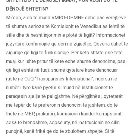
SHTETI DO TË DËNOJË FIRMAT, POR KUSH DO TË
DËNOJË SHTETIN?
Mirëpo, a do të mund VMRO-DPMNE edhe pas vërejtjeve
të shumta serioze të Komisionit të Venedikut as lehtë të
sille dhe të hesht injorimin e plotë të ligjit? Informacionet
jozyrtare konfirmojnë që deri në zgjedhje, Qeveria duhet të
sigurojë që ligji të funksionojë. Për këto shtatë ose tetë
muaj, kur ishte pritur të ketë edhe shumë denoncime, pasi
që ligji është në fuqi, shumë qytetarë kanë denoncuar
raste në OJQ “Transparency International”, ndërsa një
numër i tyre kanë pyetur si mund në institucionet të
paraqesin sjellje të paligjshme. Në përgjithësi, qytetarët
më tepër do të preferonin denoncim të jashtëm, do të
thotë në MBP, prokurori, komisionin kundër korrupsionit…
sesa të brendshme, sepse aty, në institucionin në cilin
punojnë, kanë frikë që do të zbulohem shpejtë. Si të