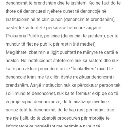
denoncimit të brendshëm dhe të jashtëm. Kjo në fakt do të
thotë që denoncuesi njëherë duhet të denoncojë në
institucionin në të cilin punon (denoncim të brendshëm),
pastaj tek autoritete përkatëse hetimore siç janë
Prokuroria Publike, policinë (denoncim të jashtëm), për të
mundur të flet në publik për rastin (në mediet).
Megjithatë, zbatimin e ligjit pushteti në mënyrë të qartë e
ndalon. Në institucionet shtetërore nuk ka sistem dhe nuk
ka të përcaktuar procedurë si një “fishkëllyes” mund të
denoncojë krim, me të cilën është rrezikuar denoncimi i
brendshëm. Asnjë institucion nuk ka përcaktuar person tek
i cili mund të denoncohet, nuk ka të formuar ekip që do të
veprojë sipas denoncimeve, do të analizojë nivelin e
seriozitetit të denoncimit, do të hap rast për hetim, ose
me një fjalë, do të zbatojë procedurën për mbrojtje të
informatorëve paralelisht me hetimin e nivelit të