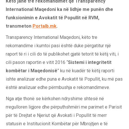
Këto janë tre rekomandimet që Transparency
International Maqedoni ka në lidhje me punën dhe
funksionimin e Avokatit të Popullit në RVM,
transmeton
Portalb.mk
.
Transparency International Maqedoni, këto tre
rekomandime i kumtoi pasi është duke përgatitur një
raport të ri i cili do të publikohet gjatë tetorit të këtij viti, i
cili pason raportin e vitit 2016 “
Sistemi i integritetit
kombëtar i Maqedonisë
” ku në kuadër të këtij raporti
ishte analizuar edhe puna e Avokatit të Popullit, ku më pas
është analizuar edhe përmbushja e rekomandimeve.
Nga atje thonë se kërkohen ndryshime shtesë në
rregulloren ligjore dhe përputhshmëri me parimet e Parisit
për të Drejtat e Njeriut që Avokati i Popullit të merr
statusin e Institucionit Kombëtar për Mbrojtjen e të