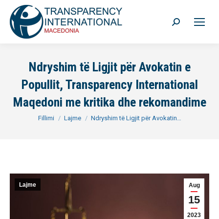
Search:
Ndryshim të Ligjit për Avokatin e
Popullit, Transparency International
Maqedoni me kritika dhe rekomandime
You are here:
Fillimi
Lajme
Ndryshim të Ligjit për Avokatin…
Lajme
Aug
15
2023