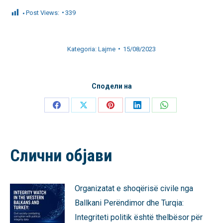
Post Views:
339
Kategoria:
Lajme
15/08/2023
Сподели на
Share
Share
Share
Share
Share
on
on
on
on
on
Facebook
X
Pinterest
LinkedIn
WhatsApp
Слични објави
Organizatat e shoqërisë civile nga
Ballkani Perëndimor dhe Turqia:
Integriteti politik është thelbësor për