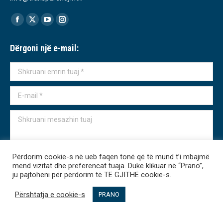
Find us on:
Facebook
X
YouTube
Instagram
page
page
page
page
Dërgoni një e-mail:
opens
opens
opens
opens
in
in
in
in
Shkruani emrin tuaj *
new
new
new
new
window
window
window
window
E-mail *
Shkruani mesazhin tuaj
Përdorim cookie-s në ueb faqen tonë që të mund t’i mbajmë
mend vizitat dhe preferencat tuaja. Duke klikuar në “Prano”,
Dërgo
ju pajtoheni për përdorim të TË GJITHË cookie-s.
Përshtatja e cookie-s
PRANO
Transparency International - Macedonia 2026. All rights reserved.
линк мени - Albanian