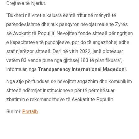
Drejtave të Njeriut.
“Buxheti në vitet e kaluara është rritur në mënyrë të
parëndësishme dhe nuk pasqyron nevojat reale të Zyrës
së Avokatit të Popullit. Nevojiten fonde shtesë për ngritjen
e kapaciteteve të punonjësve, por do të angazhohej edhe
staf njerëzor shtesë. Deri në vitin 2022, janë plotësuar
vetëm 83 vende pune nga gjithsej 183 të planifikuara”,
informuan nga
Transparency International Maqedoni.
Nga atje përfunduan se nevojitet angazhim dhe komunikim
shtesë ndërmjet institucioneve për të përmirësuar
zbatimin e rekomandimeve të Avokatit të Popullit.
Burimi:
Portalb
.