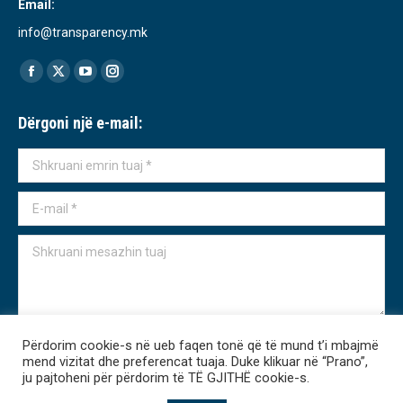
Email:
info@transparency.mk
Find us on:
Facebook
X
YouTube
Instagram
page
page
page
page
Dërgoni një e-mail:
opens
opens
opens
opens
in
in
in
in
Shkruani emrin tuaj *
new
new
new
new
window
window
window
window
E-mail *
Shkruani mesazhin tuaj
Përdorim cookie-s në ueb faqen tonë që të mund t’i mbajmë
Dërgo
mend vizitat dhe preferencat tuaja. Duke klikuar në “Prano”,
ju pajtoheni për përdorim të TË GJITHË cookie-s.