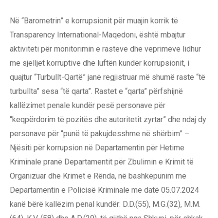
Në “Barometrin” e korrupsionit për muajin korrik të
Transparency International-Maqedoni, është mbajtur
aktiviteti për monitorimin e rasteve dhe veprimeve lidhur
me sjelljet korruptive dhe luftën kundër korrupsionit, i
quajtur “Turbullt-Qartë” janë regjistruar më shumë raste “të
turbullta” sesa “të qarta”. Rastet e “qarta” përfshijnë
kallëzimet penale kundër pesë personave për
“keqpërdorim të pozitës dhe autoritetit zyrtar” dhe ndaj dy
personave për “punë të pakujdesshme në shërbim” –
Njësiti për korrupsion në Departamentin për Hetime
Kriminale pranë Departamentit për Zbulimin e Krimit të
Organizuar dhe Krimet e Rënda, në bashkëpunim me
Departamentin e Policisë Kriminale me datë 05.07.2024
kanë bërë kallëzim penal kundër: D.D.(55), M.G.(32), M.M.