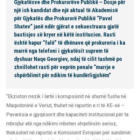
Gjykatësve dhe Prokurorëve Publikë – Dosje për
një ish kandidat dhe një aktual të Akademisë
për Gjykatës dhe Prokurorë Publikë “Pavel
Shatev” janë ndër gjërat e sekuestruara gjatë
bastisjes së kryer në këtë institucion. Rasti
është hapur “falë” të dhënave që prokuroria i ka
marrë nga telefoni i gjykatësit suprem të
dyshuar Naqe Georgiev, ndaj të cilit tashmë po
zhvillohet rasti për veprën penale “marrje e
shpërblimit për ndikim të kundërligjshëm”
“Ekziston rrezik i lartë i korrupsionit në shumë fusha në
Maqedoninë e Veriut, thuhet në raportin e ri të KE-së –
Pavarësia e gjyqësorit dhe kapaciteti institucional për ta
mbrojtur atë nga ndikimi mbeten shqetësim serioz,
theksohet në raportin e Komisionit Evropian për sundimin