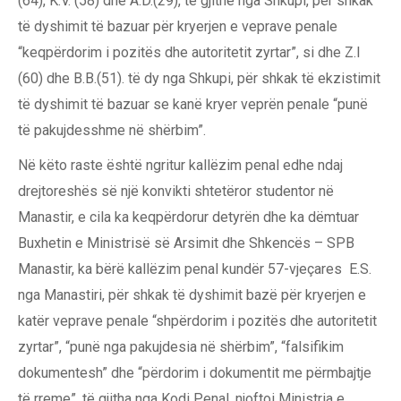
(64), K.V. (58) dhe A.D.(29), të gjithë nga Shkupi, për shkak
të dyshimit të bazuar për kryerjen e veprave penale
“keqpërdorim i pozitës dhe autoritetit zyrtar”, si dhe Z.I
(60) dhe B.B.(51). të dy nga Shkupi, për shkak të ekzistimit
të dyshimit të bazuar se kanë kryer veprën penale “punë
të pakujdesshme në shërbim”.
Në këto raste është ngritur kallëzim penal edhe ndaj
drejtoreshës së një konvikti shtetëror studentor në
Manastir, e cila ka keqpërdorur detyrën dhe ka dëmtuar
Buxhetin e Ministrisë së Arsimit dhe Shkencës – SPB
Manastir, ka bërë kallëzim penal kundër 57-vjeçares E.S.
nga Manastiri, për shkak të dyshimit bazë për kryerjen e
katër veprave penale “shpërdorim i pozitës dhe autoritetit
zyrtar”, “punë nga pakujdesia në shërbim”, “falsifikim
dokumentesh” dhe “përdorim i dokumentit me përmbajtje
të rreme”, të gjitha nga Kodi Penal, njoftoi Ministria e