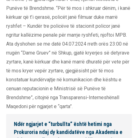
Punëve të Brendshme. “Për të mos i shkruar dënim, i kanë
kërkuar që t’i qerasë, policët janë filmuar duke marrë
ryshfet – Kundër tre policëve të stacionit policor janë
ngritur kallëzime penale për marrje ryshfeti, njoftoi MPB.
Ata dyshohen se me datë 04.07.2024 rreth orës 23:00 në
rrugën “Dame Gruev” në Shkup, gjatë kryerjes së detyrave
zyrtare, kanë kërkuar dhe kanë marrë dhuratë për vete për
të mos kryer vepër zyrtare, gjegjësisht për të mos
konstatuar kundërvajtje në komunikacion dhe kështu e
cenuan reputacionin e Ministrisë së Punëve të
Brendshme”, citojnë nga Transparensi-Interneshënall
Maqedoni për ngjarjet e “qarta”.
Ndër ngjarjet e “turbullta” është hetimi nga
Prokuroria ndaj dy kandidatëve nga Akademia e