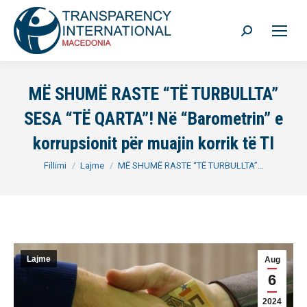
Search:
MË SHUMË RASTE “TË TURBULLTA”
SESA “TË QARTA”! Në “Barometrin” e
korrupsionit për muajin korrik të TI
You are here:
Fillimi
Lajme
MË SHUMË RASTE “TË TURBULLTA”…
Lajme
Aug
6
2024