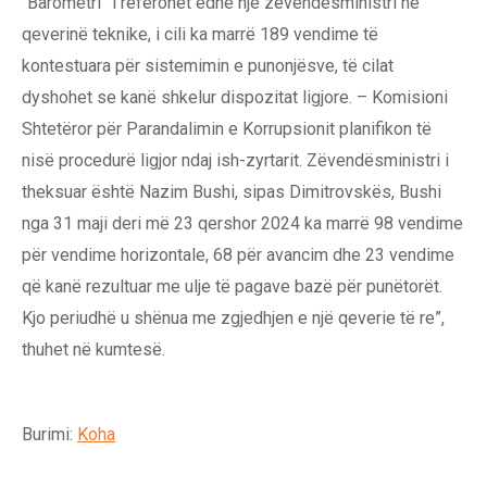
“Barometri” i referohet edhe një zëvendësministri në
qeverinë teknike, i cili ka marrë 189 vendime të
kontestuara për sistemimin e punonjësve, të cilat
dyshohet se kanë shkelur dispozitat ligjore. – Komisioni
Shtetëror për Parandalimin e Korrupsionit planifikon të
nisë procedurë ligjor ndaj ish-zyrtarit. Zëvendësministri i
theksuar është Nazim Bushi, sipas Dimitrovskës, Bushi
nga 31 maji deri më 23 qershor 2024 ka marrë 98 vendime
për vendime horizontale, 68 për avancim dhe 23 vendime
që kanë rezultuar me ulje të pagave bazë për punëtorët.
Kjo periudhë u shënua me zgjedhjen e një qeverie të re”,
thuhet në kumtesë.
Burimi:
Koha