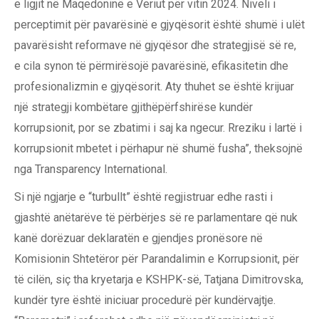
e ligjit në Maqedoninë e Veriut për vitin 2024. Niveli i
perceptimit për pavarësinë e gjyqësorit është shumë i ulët
pavarësisht reformave në gjyqësor dhe strategjisë së re,
e cila synon të përmirësojë pavarësinë, efikasitetin dhe
profesionalizmin e gjyqësorit. Aty thuhet se është krijuar
një strategji kombëtare gjithëpërfshirëse kundër
korrupsionit, por se zbatimi i saj ka ngecur. Rreziku i lartë i
korrupsionit mbetet i përhapur në shumë fusha”, theksojnë
nga Transparency International.
Si një ngjarje e “turbullt” është regjistruar edhe rasti i
gjashtë anëtarëve të përbërjes së re parlamentare që nuk
kanë dorëzuar deklaratën e gjendjes pronësore në
Komisionin Shtetëror për Parandalimin e Korrupsionit, për
të cilën, siç tha kryetarja e KSHPK-së, Tatjana Dimitrovska,
kundër tyre është iniciuar procedurë për kundërvajtje.