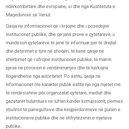
ndërkombëtare dhe evropiane, si dhe nga Kushtetuta e
Maqedonisë së Veriut.
Qasja në informacionet që i krijojnë dhe i posedojnë
institucionet publike, dhe që janë pronë e qytetarëve, u
mundëson qytetarëve të jenë të informuar për të drejtat
dhe detyrimet e tyre në shoqëri, të kenë qasje në
shërbimet që i ofrojnë institucionet publike, të marrin
pjesë në procesin e vendimmarrjes dhe të kërkojnë
llogaridhënie nga autoritetet. Po ashtu, qasja në
informacionet me karakter publik është një nga mjetet më
të rëndësishme për organizatat qytetare, mediat dhe
gazetarët hulumtues në luftën kundër korrupsionit, përmes
zbulimit të parregullsive dhe keqpërdorimeve në punën e
institucioneve publike dhe në shfrytëzimin e mjeteve
publike.