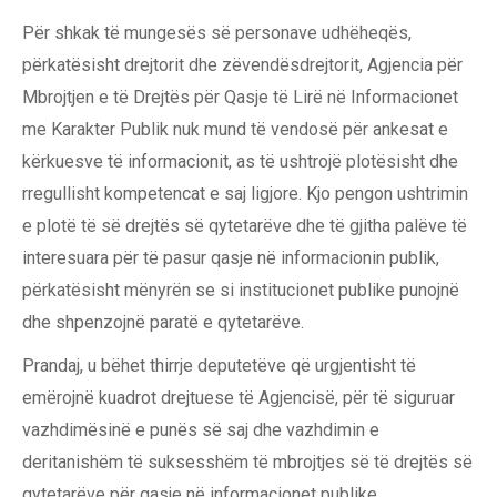
Për shkak të mungesës së personave udhëheqës,
përkatësisht drejtorit dhe zëvendësdrejtorit, Agjencia për
Mbrojtjen e të Drejtës për Qasje të Lirë në Informacionet
me Karakter Publik nuk mund të vendosë për ankesat e
kërkuesve të informacionit, as të ushtrojë plotësisht dhe
rregullisht kompetencat e saj ligjore. Kjo pengon ushtrimin
e plotë të së drejtës së qytetarëve dhe të gjitha palëve të
interesuara për të pasur qasje në informacionin publik,
përkatësisht mënyrën se si institucionet publike punojnë
dhe shpenzojnë paratë e qytetarëve.
Prandaj, u bëhet thirrje deputetëve që urgjentisht të
emërojnë kuadrot drejtuese të Agjencisë, për të siguruar
vazhdimësinë e punës së saj dhe vazhdimin e
deritanishëm të suksesshëm të mbrojtjes së të drejtës së
qytetarëve për qasje në informacionet publike.