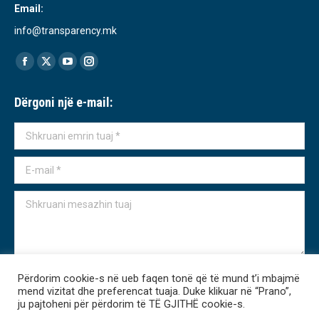
Email:
info@transparency.mk
Find us on:
Facebook
X
YouTube
Instagram
page
page
page
page
Dërgoni një e-mail:
opens
opens
opens
opens
in
in
in
in
Shkruani emrin tuaj *
new
new
new
new
window
window
window
window
E-mail *
Shkruani mesazhin tuaj
Përdorim cookie-s në ueb faqen tonë që të mund t’i mbajmë
Dërgo
mend vizitat dhe preferencat tuaja. Duke klikuar në “Prano”,
ju pajtoheni për përdorim të TË GJITHË cookie-s.