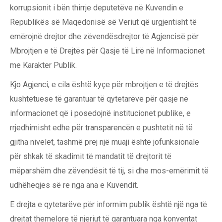
korrupsionit i bën thirrje deputetëve në Kuvendin e
Republikës së Maqedonisë së Veriut që urgjentisht të
emërojnë drejtor dhe zëvendësdrejtor të Agjencisë për
Mbrojtjen e të Drejtës për Qasje të Lirë në Informacionet
me Karakter Publik.
Kjo Agjenci, e cila është kyçe për mbrojtjen e të drejtës
kushtetuese të garantuar të qytetarëve për qasje në
informacionet që i posedojnë institucionet publike, e
rrjedhimisht edhe për transparencën e pushtetit në të
gjitha nivelet, tashmë prej një muaji është jofunksionale
për shkak të skadimit të mandatit të drejtorit të
mëparshëm dhe zëvendësit të tij, si dhe mos-emërimit të
udhëheqjes së re nga ana e Kuvendit.
E drejta e qytetarëve për informim publik është një nga të
drejtat themelore të njeriut të garantuara nga konventat