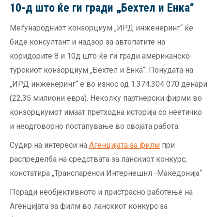
10-д што ќе ги гради „Бехтел и Енка“
Меѓународниот конзорциум „ИРД инженеринг“ ќе
биде консултант и надзор за автопатите на
коридорите 8 и 10д што ќе ги гради американско-
турскиот конзорциум „Бехтел и Енка“. Понудата на
„ИРД инженеринг“ е во износ од 1.374.304 070 денари
(22,35 милиони евра). Неколку партнерски фирми во
конзорциумот имаат претходна историја со неетичко
и неодговорно постапување во својата работа.
Судир на интереси на
Агенцијата за филм
при
распределба на средствата за ланскиот конкурс,
констатира „Транспаренси Интернешнл -Македонија“
Поради необјективното и пристрасно работење на
Агенцијата за филм во ланскиот конкурс за