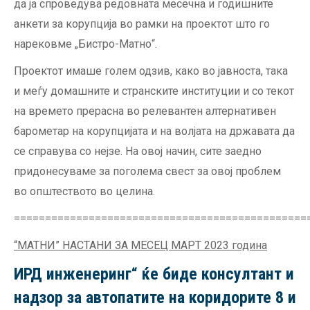
да ја спроведува редовната месечна и годишните
анкети за корупција во рамки на проектот што го
нарековме „Бистро-Матно“.
Проектот имаше голем одзив, како во јавноста, така
и меѓу домашните и странските институции и со текот
на времето прерасна во релевантен алтернативен
барометар на корупцијата и на волјата на државата да
се справува со нејзе. На овој начин, сите заедно
придонесуваме за поголема свест за овој проблем
во општеството во целина.
===============================================
“
МАТНИ
”
НАСТАНИ ЗА МЕСЕЦ МАРТ 2023 година
ИРД инженеринг“ ќе биде консултант и
надзор за автопатите на коридорите 8 и