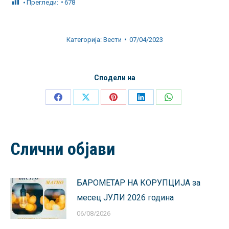
Прегледи:
678
Категорија:
Вести
07/04/2023
Сподели на
Share
Share
Share
Share
Share
on
on
on
on
on
Facebook
X
Pinterest
LinkedIn
WhatsApp
Слични објави
БАРОМЕТАР НА КОРУПЦИЈА за
месец ЈУЛИ 2026 година
06/08/2026