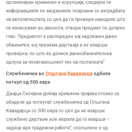
организиран криминал и корупција, следејќи ги
информациите по медиумите поврзани со изградбата
на автопатиштата, со цел да ги провери наводите што
се изнесуваат во јавноста, отвори предмет по допрен
глас. Предметот е распореден кај надлежен јавен
обвинител, кој презема дејствија и ќе изврши
проверки, по што ќе донесе јавнообвинителска
одлука за понатамошниот тек на постапката“
Службеничка во
Општина Кавадарци
одбила
поткуп од 500 евра
Двајца Скопјани добија кривична пријава откако се
обиделе да поткупат службеничка од Општина
Кавадарци со 500 евра со цел да не изврши
службено дејствие кое морала да го изврши –
надзор врз градежни работи“, соопштено е од