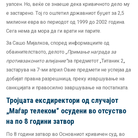
уапсен. Но, веќе се знаеше дека кривичното дело му
е застарено. Tој го оштетил државниот буџет за 2,5
милиони евра во периодот од 1999 до 2002 година.
Сега нема да мора да ги врати ни парите.
За Сашо Мијалков, според информациите од
обвинителството, делото „
Примање награда за
противзаконито влијание
“
за предметот „Титаник 2„
застарува на 7-ми април Овие предмети не успејаа да
добијат правна разрешница, преку извршување на
санкцијата и правосилно завршување на постапката.
Тројцата ексдиректори од случајот
„
Mаѓар телеком
“ осудени во отсуство
на по 8 години затвор
По 8 години затвор во Основниот кривичен суд, во