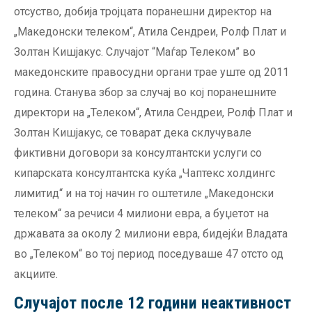
отсуство, добија тројцата поранешни директор на
„Македонски телеком“, Атила Сендреи, Ролф Плат и
Золтан Кишјакус. Случајот “Маѓар Телеком” во
македонските правосудни органи трае уште од 2011
година. Станува збор за случај во кој поранешните
директори на „Телеком“, Атила Сендреи, Ролф Плат и
Золтан Кишјакус, се товарат дека склучувале
фиктивни договори за консултантски услуги со
кипарската консултантска куќа „Чаптекс холдингс
лимитид“ и на тој начин го оштетиле „Македонски
телеком“ за речиси 4 милиони евра, а буџетот на
државата за околу 2 милиони евра, бидејќи Владата
во „Телеком“ во тој период поседуваше 47 отсто од
акциите.
Случајот после 12 години неактивност