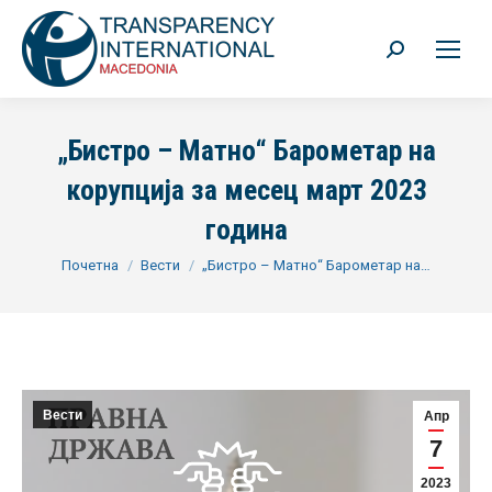
Search:
„Бистро – Матно“ Барометар на
корупција за месец март 2023
година
You are here:
Почетна
Вести
„Бистро – Матно“ Барометар на…
Вести
Апр
7
2023