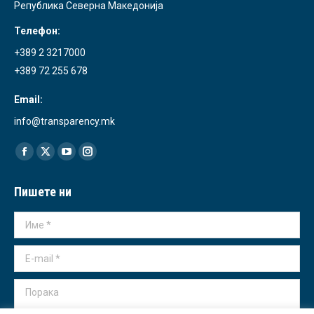
Република Северна Македонија
Телефон:
+389 2 3217000
+389 72 255 678
Email:
info@transparency.mk
Find us on:
Facebook
X
YouTube
Instagram
page
page
page
page
Пишете ни
opens
opens
opens
opens
in
in
in
in
Име *
new
new
new
new
window
window
window
window
E-mail *
Порака