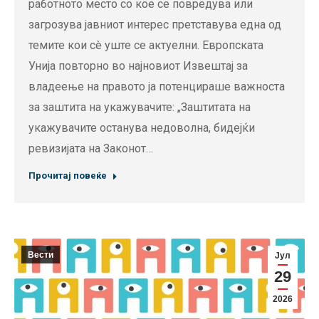
работното место со кое се повредува или
загрозува јавниот интерес претставува една од
темите кои сè уште се актуелни. Европската
Унија повторно во најновиот Извештај за
владеење на правото ја потенцираше важноста
за заштита на укажувачите: „Заштитата на
укажувачите останува недоволна, бидејќи
ревизијата на Законот…
Прочитај повеќе
Вести
Јул
29
2026