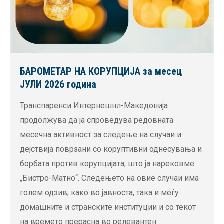
БАРОМЕТАР НА КОРУПЦИЈА за месец
ЈУЛИ 2026 година
Транспаренси Интернешнл-Македонија
продолжува да ја спроведува редовната
месечна активност за следење на случаи и
дејствија поврзани со коруптивни однесувања и
борбата против корупцијата, што ја нарековме
„Бистро-Матно“. Следењето на овие случаи има
голем одзив, како во јавноста, така и меѓу
домашните и странските институции и со текот
на времето прерасна во релевантен