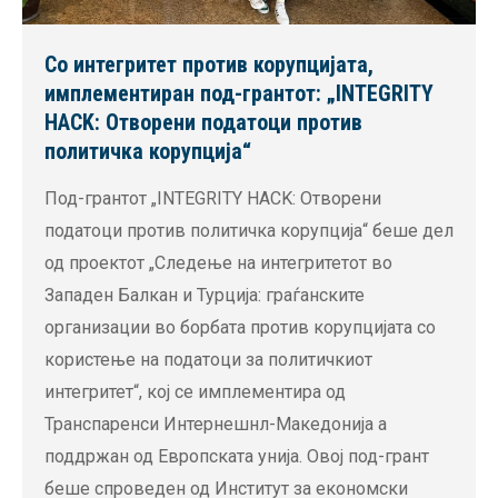
Со интегритет против корупцијата,
имплементиран под-грантот: „INTEGRITY
HACK: Отворени податоци против
политичка корупција“
Под-грантот „INTEGRITY HACK: Отворени
податоци против политичка корупција“ беше дел
од проектот „Следење на интегритетот во
Западен Балкан и Турција: граѓанските
организации во борбата против корупцијата со
користење на податоци за политичкиот
интегритет“, кој се имплементира од
Транспаренси Интернешнл-Македонија а
поддржан од Европската унија. Овој под-грант
беше спроведен од Институт за економски