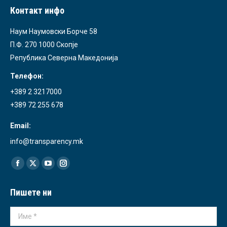
Контакт инфо
Наум Наумовски Борче 58
П.Ф. 270 1000 Скопје
Република Северна Македонија
Телефон:
+389 2 3217000
+389 72 255 678
Email:
info@transparency.mk
Find us on:
Facebook
X
YouTube
Instagram
page
page
page
page
Пишете ни
opens
opens
opens
opens
in
in
in
in
Име *
new
new
new
new