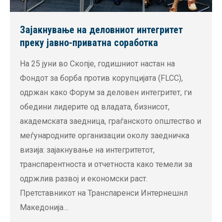
Зајакнување на деловниот интегритет
преку јавно-приватна соработка
На 25 јуни во Скопје, годишниот настан на
Фондот за борба против корупцијата (FLCC),
одржан како Форум за деловен интегритет, ги
обедини лидерите од владата, бизнисот,
академската заедница, граѓанското општество и
меѓународните организации околу заедничка
визија: зајакнување на интегритетот,
транспарентноста и отчетноста како темели за
одржлив развој и економски раст.
Претставникот на Транспаренси Интернешнл
Македонија…