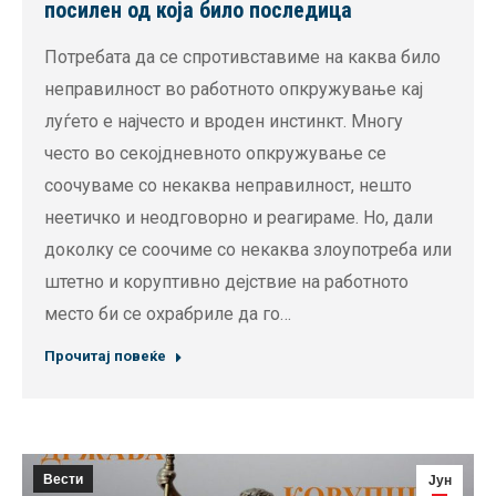
посилен од која било последица
Потребата да се спротивставиме на каква било
неправилност во работното опкружување кај
луѓето е најчесто и вроден инстинкт. Многу
често во секојдневното опкружување се
соочуваме со некаква неправилност, нешто
неетичко и неодговорно и реагираме. Но, дали
доколку се соочиме со некаква злоупотреба или
штетно и коруптивно дејствие на работното
место би се охрабриле да го…
Прочитај повеќе
Вести
Јун