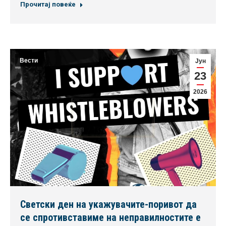
Прочитај повеќе
Вести
Јун
23
2026
Светски ден на укажувачите-поривот да
се спротивставиме на неправилностите е