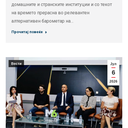
домашните и странските институции и со текот
на времето прерасна во релевантен
алтернативен барометар на…
Прочитај повеќе
Вести
Јул
6
2026