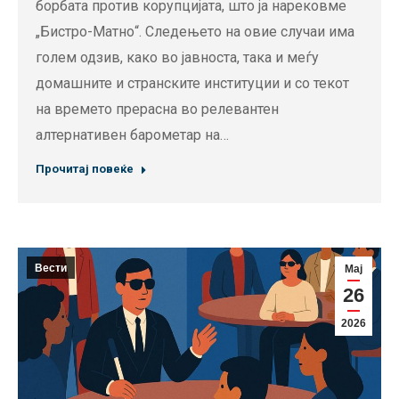
борбата против корупцијата, што ја нарековме
„Бистро-Матно“. Следењето на овие случаи има
голем одзив, како во јавноста, така и меѓу
домашните и странските институции и со текот
на времето прерасна во релевантен
алтернативен барометар на…
Прочитај повеќе
Вести
Мај
26
2026