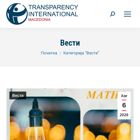
Search:
Вести
You are here:
Почетна
Категорија "Вести"
Вести
Авг
6
2026