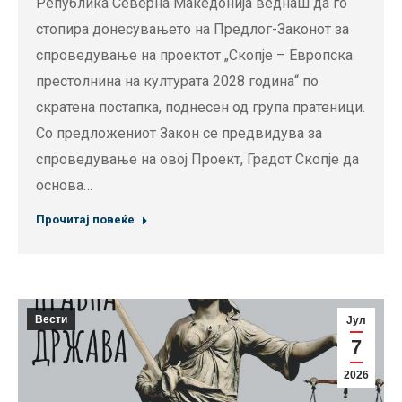
Република Северна Македонија веднаш да го
стопира донесувањето на Предлог-Законот за
спроведување на проектот „Скопје – Европска
престолнина на културата 2028 година“ по
скратена постапка, поднесен од група пратеници.
Со предложениот Закон се предвидува за
спроведување на овој Проект, Градот Скопје да
основа…
Прочитај повеќе
Вести
Јул
7
2026