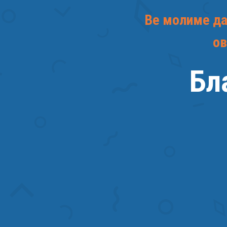
Ве молиме да 
ов
Бл