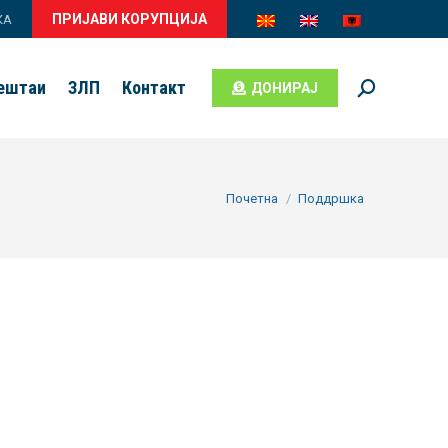
ПРИЈАВИ КОРУПЦИЈА
КА
вештаи
ЗЛП
Контакт
ДОНИРАЈ
Search:
You are here:
Почетна
Поддршка