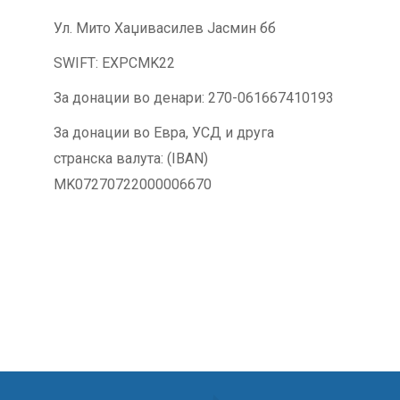
Ул. Мито Хаџивасилев Јасмин бб
SWIFT: EXPCMK22
За донации во денари: 270-061667410193
За донации во Евра, УСД и друга
странска валута: (IBAN)
MK07270722000006670