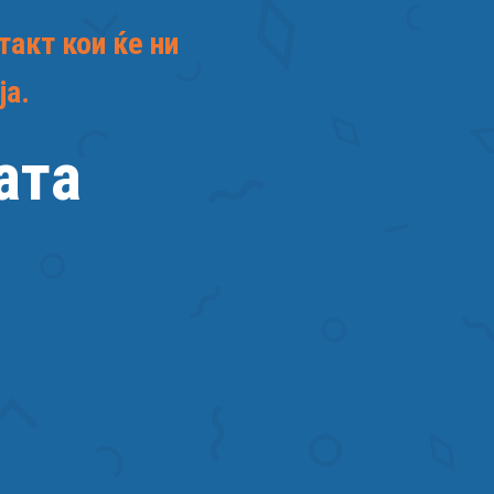
такт кои ќе ни
ја.
ата