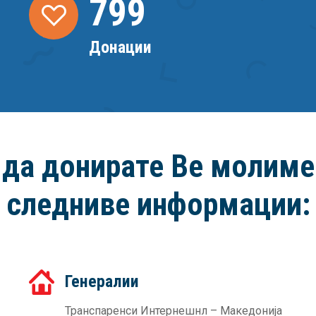
800
Донации
 да донирате Ве молиме 
следниве информации:
Генералии
Транспаренси Интернешнл – Македонија