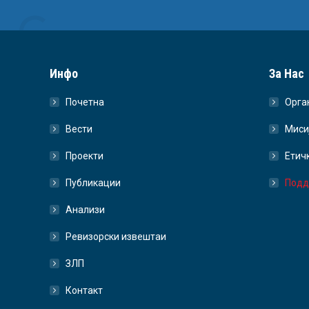
Инфо
За Нас
Почетна
Орга
Вести
Миси
Проекти
Етич
Публикации
Подд
Анализи
Ревизорски извештаи
ЗЛП
Контакт