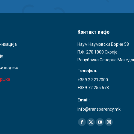
Контакт инфо
низација
Наум Наумовски Борче 58
П.Ф. 270 1000 Скопје
ја
Република Северна Македо
ки кодекс
Телефон:
ршка
+389 2 3217000
+389 72 255 678
Email:
info@transparency.mk
Find us on:
Facebook
X
YouTube
Instagram
page
page
page
page