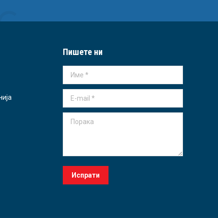
Пишете ни
Име *
E-mail *
нија
Порака
Испрати