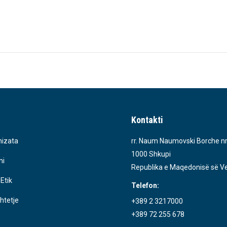
Kontakti
izata
rr. Naum Naumovski Borche nr
1000 Shkupi
ni
Republika e Maqedonisë së Ve
 Etik
Telefon:
htetje
+389 2 3217000
+389 72 255 678