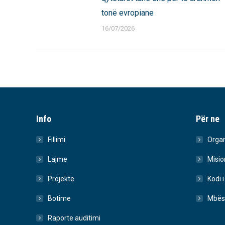
tonë evropiane
16/07/2026
Info
Për ne
Fillimi
Organ
Lajme
Misio
Projekte
Kodi i
Botime
Mbës
Raporte auditimi