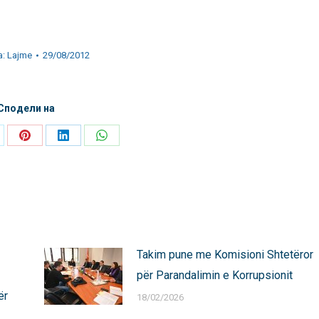
a:
Lajme
29/08/2012
Сподели на
are
Share
Share
Share
on
on
on
Pinterest
LinkedIn
WhatsApp
Takim pune me Komisioni Shtetëror
për Parandalimin e Korrupsionit
ër
18/02/2026