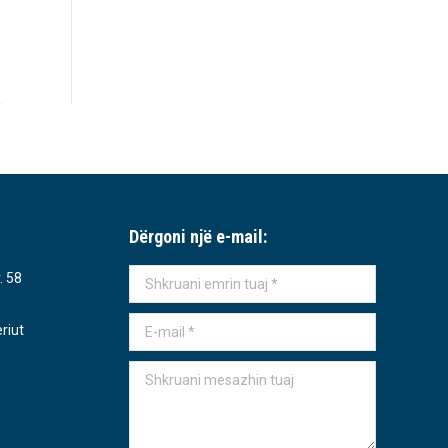
Dërgoni një e-mail:
. 58
Shkruani emrin tuaj *
E-mail *
riut
Shkruani mesazhin tuaj