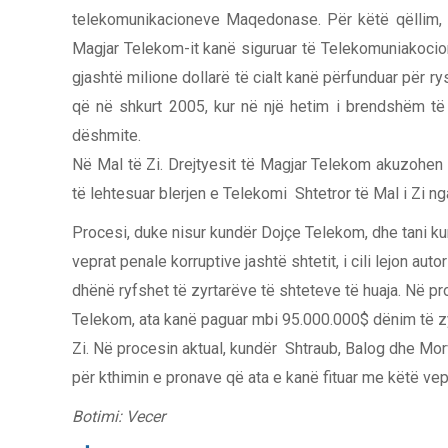
telekomunikacioneve Maqedonase. Për këtë qëllim, s
Magjar Telekom-it kanë siguruar të Telekomuniakocio
gjashtë milione dollarë të cialt kanë përfunduar për
që në shkurt 2005, kur në një hetim i brendshëm të 
dëshmite.
Në Mal të Zi. Drejtyesit të Magjar Telekom akuzohen
të lehtesuar blerjen e Telekomi Shtetror të Mal i Zi n
Procesi, duke nisur kundër Dojçe Telekom, dhe tani ku
veprat penale korruptive jashtë shtetit, i cili lejon 
dhënë ryfshet të zyrtarëve të shteteve të huaja. Në 
Telekom, ata kanë paguar mbi 95.000.000$ dënim të zy
Zi. Në procesin aktual, kundër Shtraub, Balog dhe Mor
për kthimin e pronave që ata e kanë fituar me këtë vepr
Botimi: Vecer