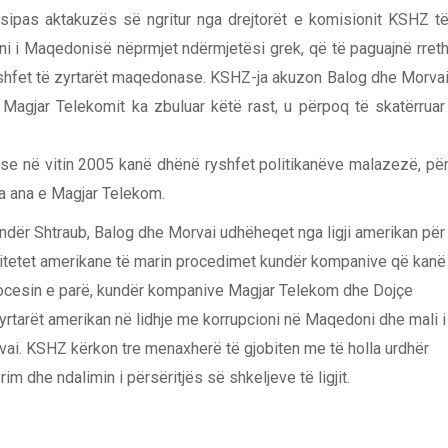
ipas aktakuzës së ngritur nga drejtorët e komisionit KSHZ t
ni i Maqedonisë nëprmjet ndërmjetësi grek, që të paguajnë rret
 ryshfet të zyrtarët maqedonase. KSHZ-ja akuzon Balog dhe Morva
Magjar Telekomit ka zbuluar këtë rast, u përpoq të skatërrua
 se në vitin 2005 kanë dhënë ryshfet politikanëve malazezë, pë
ga ana e Magjar Telekom.
ndër Shtraub, Balog dhe Morvai udhëheqet nga ligji amerikan për
autoritetet amerikane të marin procedimet kundër kompanive që kanë
procesin e parë, kundër kompanive Magjar Telekom dhe Dojçe
rtarët amerikan në lidhje me korrupcioni në Maqedoni dhe mali i
vai. KSHZ kërkon tre menaxherë të gjobiten me të holla urdhër
im dhe ndalimin i përsëritjës së shkeljeve të ligjit.