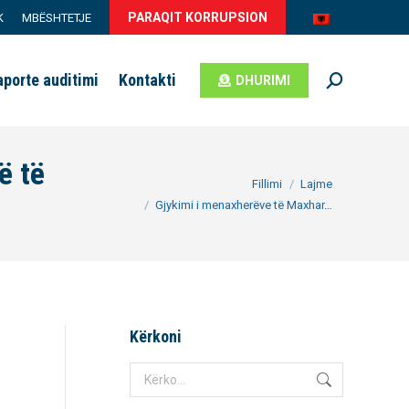
PARAQIT KORRUPSION
K
MBËSHTETJE
aporte auditimi
Kontakti
DHURIMI
Search:
ë të
You are here:
Fillimi
Lajme
Gjykimi i menaxherëve të Maxhar…
Kërkoni
Search: