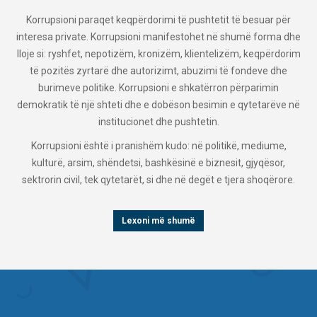
r për
Missioni i Transparency International Maqedoni vazhdim
rma dhe
synon për politikat dhe ligjet të cilat do të ndryshojnë sist
ërdorim
çrrënjosin dhe parandalojnë korrupsionin. Si pjesë e koalic
 dhe
global për luftë kundër korrupsionit, Transparency Internat
in
vazhdimisht ndërton koalicione dhe rrjete me partnerë 
rëve në
organizata të tjera për të arritur visioni e vet për një shoqë
sistem të lirë nga korrupsioni dhe vetëdije qytetare të përf
duke inkurajuar qytetarët dhe palët e tjera të interest t
ume,
kundërshtojnë korrupsionin. Qelimi i Transparency Internat
sor,
Maqedoni është vendosja e sistemit të sundimit të ligjit ku
ërore.
sundimit të korrupsionit.
Lexoni më shumë