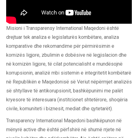
Misioni i Transparensy International Maqedoni është
drejtuar tek analiza e legislaturës kombëtare, analiza
komparative dhe rekomandime për përmirësimin e
kornizës ligjore, zbulimin e dobësive në legjislacion dhe
në kornizën ligjore, të cilat potencialisht e mundësojnë
korrupsionin, analizë mbi sistemin e integritetit kombëtarë
në Republikën e Maqedonisë së Veriut nëpërmjet analizës
së shtyllave të antikorupsionit, bashkëpunimi me palët
kryesore të interesuara (institcionet shtetërore, shoqëria
civile, komuniteti i biznesit, mediat dhe qytetarët).
Transparency International Maqedoni bashkëpunon në
mënyrë active dhe është përfshirë në shumë rrjete në