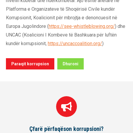
nivelin kobëtar dhe ndërkombëtar. Ajo është anëtare në
Platforma e Organizateve të Shoqërisë Civile kundër
Korrupsionit, Koalicionit për mbrojtja e denoncuesit në
Europa Jugolindore (
https://see-whistleblowing.org/
) dhe
UNCAC (Koalicioni I Kombeve të Bashkuara për luftën
kundër korrupsionit,
https://uncaccoalition.org/
)
Paraqit korrupsion
Dhuroni
Missioni i Transparency International – Maq