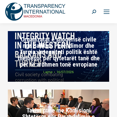
Search:
Organizatat e shoqërisë civile
nga Ballkani Perëndimor dhe
Turqia: Integriteti politik është
thelbësor për qytetarët tanë dhe
për të ardhmen tonë evropiane
Lajme
16/07/2026
Takim pune me Komisioni
Shtetëror për Parandalimin e