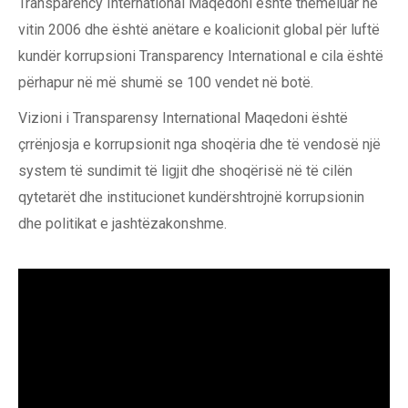
Transparency International Maqedoni është themeluar në
vitin 2006 dhe është anëtare e koalicionit global për luftë
kundër korrupsioni Transparency International e cila është
përhapur në më shumë se 100 vendet në botë.
Vizioni i Transparensy International Maqedoni është
çrrënjosja e korrupsionit nga shoqëria dhe të vendosë një
system të sundimit të ligjit dhe shoqërisë në të cilën
qytetarët dhe institucionet kundërshtrojnë korrupsionin
dhe politikat e jashtëzakonshme.