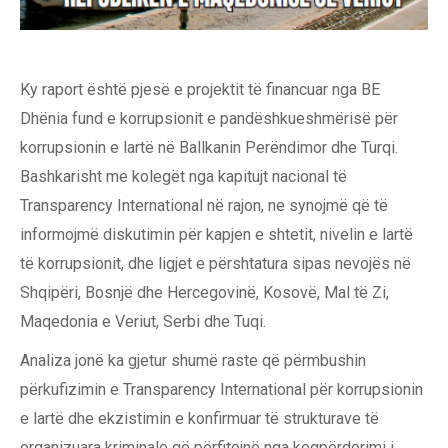
Ky raport është pjesë e projektit të financuar nga BE
Dhënia fund e korrupsionit e pandëshkueshmërisë për
korrupsionin e lartë në Ballkanin Perëndimor dhe Turqi.
Bashkarisht me kolegët nga kapitujt nacional të
Transparency International në rajon, ne synojmë që të
informojmë diskutimin për kapjen e shtetit, nivelin e lartë
të korrupsionit, dhe ligjet e përshtatura sipas nevojës në
Shqipëri, Bosnjë dhe Hercegovinë, Kosovë, Mal të Zi,
Maqedonia e Veriut, Serbi dhe Tuqi.
Analiza jonë ka gjetur shumë raste që përmbushin
përkufizimin e Transparency International për korrupsionin
e lartë dhe ekzistimin e konfirmuar të strukturave të
organizuara kriminale që përfitojnë nga keqpërdorimi i