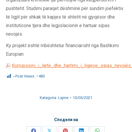
pushtetit. Studimi paraqet dëshminë për sundim joefektiv
të ligjit për shkak të kapjes të shtetit në gjyqësor dhe
instituticone tjera dhe legjislacionin e hartuar sipas
nevojës.
Ky projekt është mbështetur financiarisht nga Bashkimi
Europian
Korrupsioni_i_lartë_dhe_hartimi_i_ligjeve_sipas_nevo
Post Views:
485
Kategoria:
Lajme
10/05/2021
Сподели на