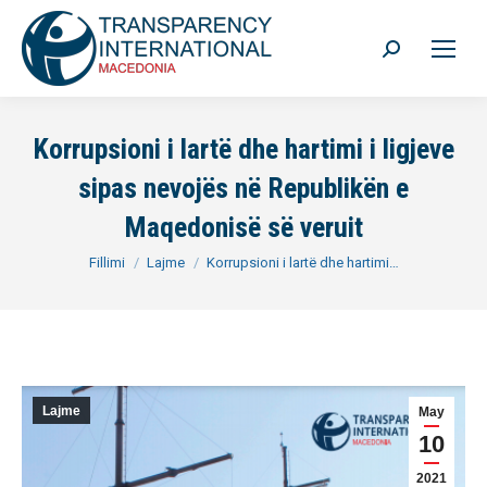
Search:
Korrupsioni i lartë dhe hartimi i ligjeve
sipas nevojës në Republikën e
Maqedonisë së veruit
You are here:
Fillimi
Lajme
Korrupsioni i lartë dhe hartimi…
Lajme
May
10
2021