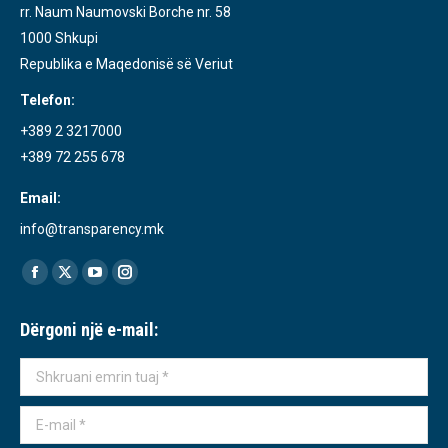
rr. Naum Naumovski Borche nr. 58
1000 Shkupi
Republika e Maqedonisë së Veriut
Telefon:
+389 2 3217000
+389 72 255 678
Email:
info@transparency.mk
Find us on:
Facebook
X
YouTube
Instagram
page
page
page
page
Dërgoni një e-mail:
opens
opens
opens
opens
in
in
in
in
Shkruani emrin tuaj *
new
new
new
new
window
window
window
window
E-mail *