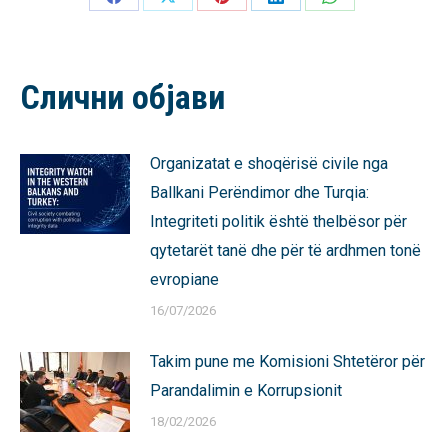
Share
Share
Share
Share
Share
on
on
on
on
on
Facebook
X
Pinterest
LinkedIn
WhatsApp
Слични објави
Organizatat e shoqërisë civile nga
Ballkani Perëndimor dhe Turqia:
Integriteti politik është thelbësor për
qytetarët tanë dhe për të ardhmen tonë
evropiane
16/07/2026
Takim pune me Komisioni Shtetëror për
Parandalimin e Korrupsionit
18/02/2026