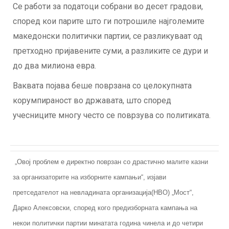
Се работи за податоци собрани во десет градови,
според кои парите што ги потрошиле најголемите
македонски политички партии, се разликуваат од
претходно пријавените суми, а разликите се дури и
до два милиона евра.
Ваквата појава беше поврзана со целокупната
корумпираност во државата, што според
учесниците многу често се поврзува со политиката.
„Овој проблем е директно поврзан со драстично малите казни
за организаторите на изборните кампањи“, изјави
претседателот на невладината организација(НВО) „Мост“,
Дарко Алексовски, според кого предизборната кампања на
некои политички партии минатата година чинела и до четири