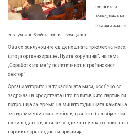
граѓаните и
воведување на
построги закони
се клучни во борбата против корупцијата.
Ова се заклучоците од денешната тркалезна маса,
што ја организираше „Нулта корупција“, на тема
„Соработката меѓу политичкиот и граѓанскиот
сектор“.
Организаторите на тркалезната маса, особено се
задржаа на средствата што политичките партии ги
потрошија за време на минатогодишната кампања
за парламентарните избори, при што беа објавени
нови податоци, кои не соодветствуваа со оние што
партиите претходно ги пријавија.