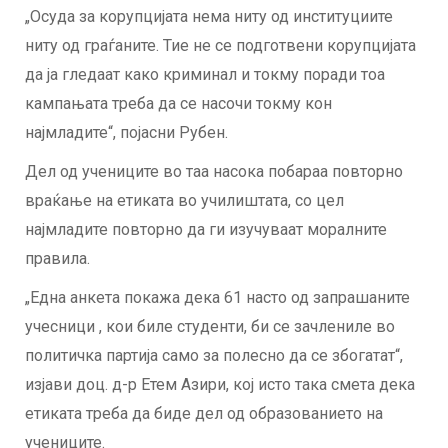
„Осуда за корупцијата нема ниту од институциите
ниту од граѓаните. Тие не се подготвени корупцијата
да ја гледаат како криминал и токму поради тоа
кампањата треба да се насочи токму кон
најмладите“, појасни Рубен.
Дел од учениците во таа насока побараа повторно
враќање на етиката во училиштата, со цел
најмладите повторно да ги изучуваат моралните
правила.
„Една анкета покажа дека 61 насто од запрашаните
учесници , кои биле студенти, би се зачлениле во
политичка партија само за полесно да се збогатат“,
изјави доц. д-р Етем Азири, кој исто така смета дека
етиката треба да биде дел од образованието на
учениците.