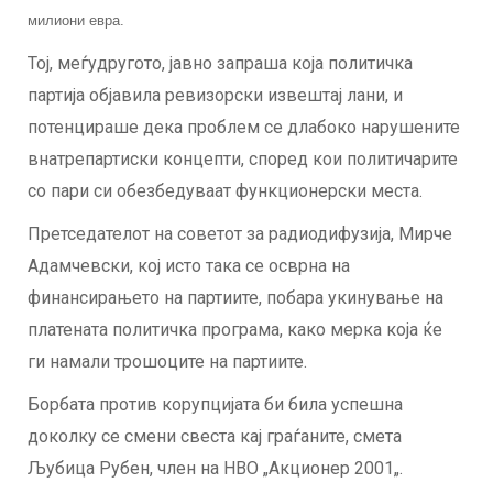
милиони евра.
Тој, меѓудругото, јавно запраша која политичка
партија објавила ревизорски извештај лани, и
потенцираше дека проблем се длабоко нарушените
внатрепартиски концепти, според кои политичарите
со пари си обезбедуваат функционерски места.
Претседателот на советот за радиодифузија, Мирче
Адамчевски, кој исто така се осврна на
финансирањето на партиите, побара укинување на
платената политичка програма, како мерка која ќе
ги намали трошоците на партиите.
Борбата против корупцијата би била успешна
доколку се смени свеста кај граѓаните, смета
Љубица Рубен, член на НВО „Акционер 2001„.