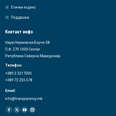
Етички кодекс
Поддршка
Контакт инфо
Наум Наумовски Борче 58
П.Ф. 270 1000 Скопје
Република Северна Македонија
Телефон:
+389 2 3217000
+389 72 255 678
Email:
info@transparency.mk
Find us on:
Facebook
X
YouTube
Instagram