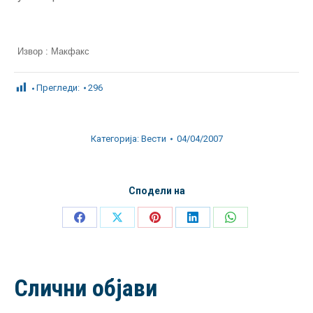
Извор : Макфакс
Прегледи:
296
Категорија:
Вести
04/04/2007
Сподели на
Share
Share
Share
Share
Share
on
on
on
on
on
Facebook
X
Pinterest
LinkedIn
WhatsApp
Слични објави