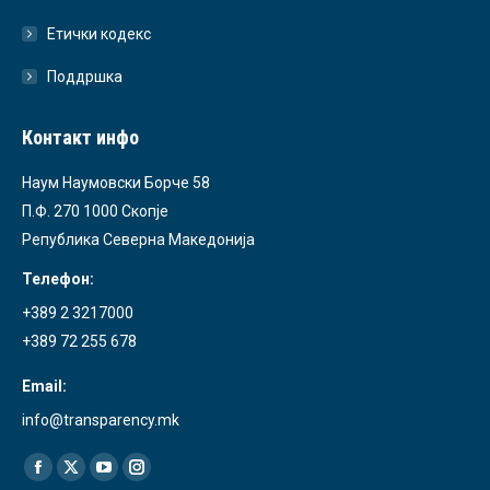
Етички кодекс
Поддршка
Контакт инфо
Наум Наумовски Борче 58
П.Ф. 270 1000 Скопје
Република Северна Македонија
Телефон:
+389 2 3217000
+389 72 255 678
Email:
info@transparency.mk
Find us on:
Facebook
X
YouTube
Instagram