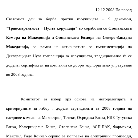
12.12.2008 По повод
Светскиот ден за борба против корупцијата – 9 декември,
"Транспарентност – Нулта корупција"
во соработка со
Стопанската
Комора на Македонија
и
Стопанската Комора на Северо-Западна
Македонија,
во рамки на активностите за имплементација на
Декларацијата Нула толеранција за корупцијата, традиционално ќе се
доделат сертификати на компании со добро корпоративно управување
во 2008 година.
Комитетот за избор врз основа на методологијата и
критериумите за избор , додели сертификати за 2008 година на
следниве компании: Макпетрол, Тетекс, Охридска Банка, НЛБ Тутунска
Банка, Комерцијална Банка, Стопанска Банка, АСП-ПАК, Фармахем,
Макстил, Раде Кончар сервис за поправка на електрични производи,