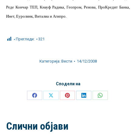
Реде Кончар ТЕП, Кнауф Радика, Геопром, Ренова, ПроКредит Банка,
Инет, Еуролинк, Виталиа и Агипро.
Прегледи:
321
Категорија:
Вести
14/12/2008
Сподели на
Share
Share
Share
Share
Share
on
on
on
on
on
Facebook
X
Pinterest
LinkedIn
WhatsApp
Слични објави