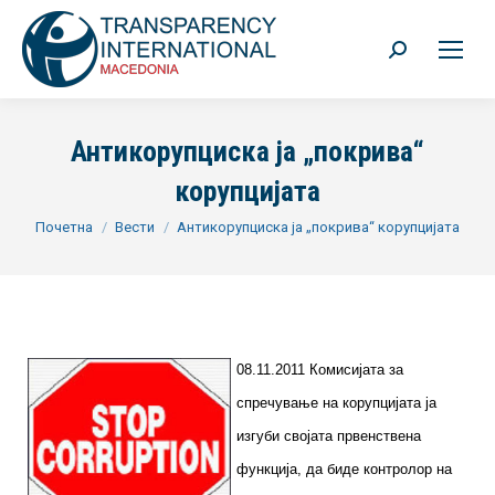
Search:
Антикорупциска ја „покрива“
корупцијата
You are here:
Почетна
Вести
Антикорупциска ја „покрива“ корупцијата
08.11.2011 Комисијата за
спречување на корупцијата ја
изгуби својата првенствена
функција, да биде контролор на