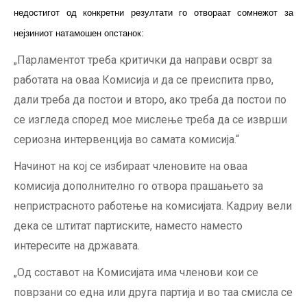
недостигот од конкретни резултати го отвораат сомнежот за
нејзиниот натамошен опстанок:
„Парламентот треба критички да направи осврт за
работата на оваа Комисија и да се преиспита прво,
дали треба да постои и второ, ако треба да постои по
се изгледа според мое мислење треба да се изврши
сериозна интервенција во самата комисија.“
Начинот на кој се избираат членовите на оваа
комисија дополнително го отвора прашањето за
непристрасното работење на комисијата. Кадриу вели
дека се штитат партиските, наместо наместо
интересите на државата.
„Од составот на Комисијата има членови кои се
поврзани со една или друга партија и во таа смисла се