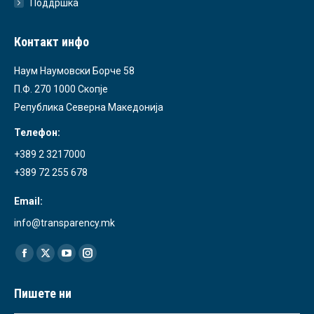
Поддршка
Контакт инфо
Наум Наумовски Борче 58
П.Ф. 270 1000 Скопје
Република Северна Македонија
Телефон:
+389 2 3217000
+389 72 255 678
Email:
info@transparency.mk
Find us on:
Facebook
X
YouTube
Instagram
page
page
page
page
Пишете ни
opens
opens
opens
opens