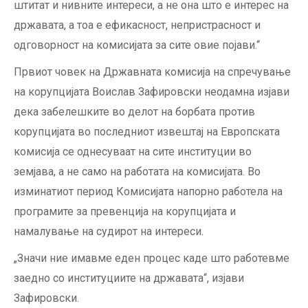
штитат и нивните интереси, а не она што е интерес на
државата, а тоа е ефикасност, непристрасност и
одговорност на комисијата за сите овие појави.“
Првиот човек на Државната комисија на спречување
на корупцијата Воислав Зафировски неодамна изјави
дека забелешките во делот на борбата против
корупцијата во последниот извештај на Европската
комисија се однесуваат на сите институции во
земјава, а не само на работата на комисијата. Во
изминатиот период Комисијата напорно работела на
програмите за превенција на корупцијата и
намалување на судирот на интереси.
„Значи ние имавме еден процес каде што работевме
заедно со институциите на државата“, изјави
Зафировски.