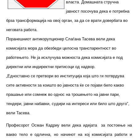
власта. Домашната стручна
јавност посочува дека е потребна
брза трансформација на овој орган, за да се врати довербата во
неговата работа.
Поранешниот антикорупционер Слаѓана Тасева вели дека
комисијата мора да обезбеди целосна транспарентност во
работењето. Не ја исклучува можноста дека комисијата е под
директни или индиректни притисоци од надвор.
„Едноставно се претвори во институција која што ги потврдува
сите активности за коишто во јавноста ќе се појави било какво
прашање или сомнеж во однос на трошењето на јавни пари,
тендери, јавни набавки, судири на интереси или било што друго“,
вели Тасева.
Професорот Осман Кадриу вели дека идејата за постоење на
вакво тело е одлична, но начинот на кој комисијата работи и