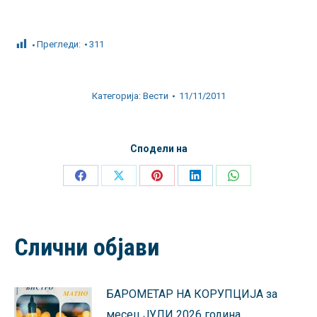
Прегледи:
311
Категорија:
Вести
11/11/2011
Сподели на
Share
Share
Share
Share
Share
on
on
on
on
on
Facebook
X
Pinterest
LinkedIn
WhatsApp
Слични објави
БАРОМЕТАР НА КОРУПЦИЈА за
месец ЈУЛИ 2026 година