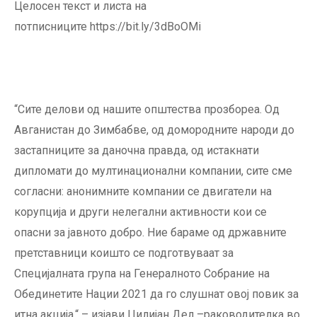
Целосен текст и листа на
потписниците https://bit.ly/3dBoOMi
“Сите делови од нашите општества прозбореа. Од
Авганистан до Зимбабве, од домородните народи до
застапниците за даночна правда, од истакнати
дипломати до мултинационални компании, сите сме
согласни: анонимните компании се двигатели на
корупција и други нелегални активности кои се
опасни за јавното добро. Ние бараме од државните
претставници коишто се подготвуваат за
Специјалната група на Генералното Собрание на
Обединетите Нации 2021 да го слушнат овој повик за
итна акција,“ – изјави Џилијан Дел –раководителка во