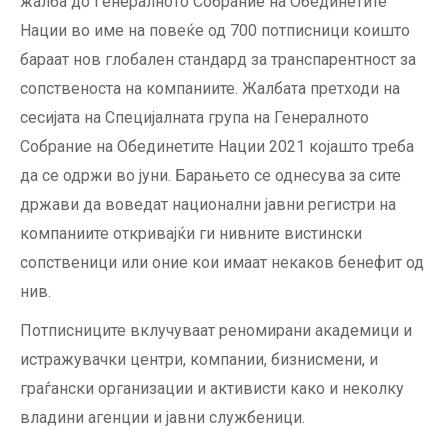
жалба до Генералното Собрание на Обединетите
Нации во име на повеќе од 700 потписници коишто
бараат нов глобален стандард за транспарентност за
сопственоста на компаниите. Жалбата претходи на
сесијата на Специјалната група на Генералното
Собрание на Обединетите Нации 2021 којашто треба
да се одржи во јуни. Барањето се однесува за сите
држави да воведат национални јавни регистри на
компаниите откривајќи ги нивните вистински
сопственици или оние кои имаат некаков бенефит од
нив.
Потписниците вклучуваат реномирани академици и
истражувачки центри, компании, бизнисмени, и
граѓански организации и активисти како и неколку
владини агенции и јавни службеници.