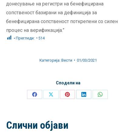
донесување на регистри на бенефицирана
сопственост базирани на дефиниција за
бенефицирана сопственост поткрепени со силен
процес на верификација.”
Прегледи:
514
Категорија:
Вести
01/03/2021
Сподели на
Share
Share
Share
Share
Share
on
on
on
on
on
Facebook
X
Pinterest
LinkedIn
WhatsApp
Слични објави