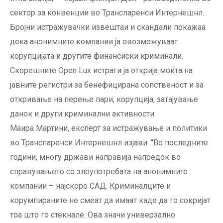
сектор за конвенции во Транспаренси Интернешнл.
Бројни истражувачки извештаи и скандали покажаа
дека анонимните компании ја овозможуваат
корупцијата и другите финансиски криминали.
Скорешните Open Lux истраги ја открија моќта на
јавните регистри за бенефицирана сопственост и за
откривање на перење пари, корупција, затајување
данок и други криминални активности.
Маира Мартини, експерт за истражување и политики
во Транспаренси Интернешнл изјави: “Во последните
години, многу држави направија напредок во
справувањето со злоупотребата на анонимните
компании – најскоро САД. Криминалците и
корумпираните не смеат да имаат каде да го сокријат
тоа што го стекнале. Ова значи универзално