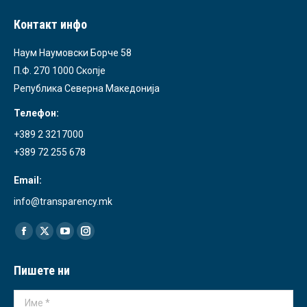
Контакт инфо
Наум Наумовски Борче 58
П.Ф. 270 1000 Скопје
Република Северна Македонија
Телефон:
+389 2 3217000
+389 72 255 678
Email:
info@transparency.mk
Find us on:
Facebook
X
YouTube
Instagram
page
page
page
page
Пишете ни
opens
opens
opens
opens
in
in
in
in
Име *