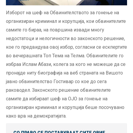
Изборот на шеф на Обвинителството за гонење на
организиран криминал и корупција, кои обвинителите
самите го бираа, на површина извади многу
недостатоци и нелогичности во законското решение,
кое го предвидува овој избор, согласни се ескпертите
во вечерашната Топ Тема на Телма. Обвинителите го
избраа Ислам Абази, колега за кого не можеше да се
пронајде ниту биографија на веб страната на Вишото
јавно обвинителство Гостивар со кое до сега
раководел. Законското решение обвинителите
самите да избираат шеф на ОЈО за гонење на
организиран криминал и корупција беше посочувано
како врв на демократијата.
СО ПРАВО СЕ ПОСТАВУВААТ СИТЕ ОВИЕ