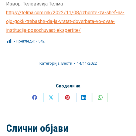
Извор: Телевизија Телма
https://telma.com.mk/2022/11/08/izborite-za-shef-na-
ojo-gokk-trebashe-da-ja-vratat-doverbata-vo-ovaa-
institucija-posochuvaat-ekspertite/
Прегледи:
542
Категорија:
Вести
14/11/2022
Сподели на
Share
Share
Share
Share
Share
on
on
on
on
on
Facebook
X
Pinterest
LinkedIn
WhatsApp
Слични објави