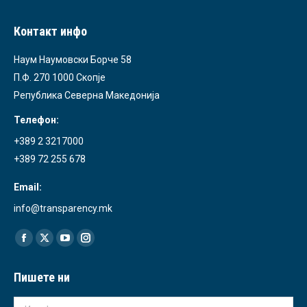
Контакт инфо
Наум Наумовски Борче 58
П.Ф. 270 1000 Скопје
Република Северна Македонија
Телефон:
+389 2 3217000
+389 72 255 678
Email:
info@transparency.mk
Find us on:
Facebook
X
YouTube
Instagram
page
page
page
page
Пишете ни
opens
opens
opens
opens
in
in
in
in
Име *