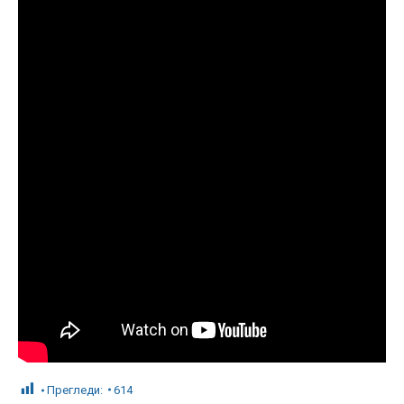
Прегледи:
614