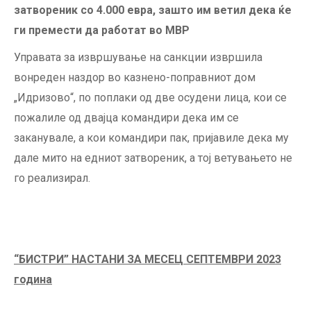
затвореник со 4.000 евра, зашто им ветил дека ќе
ги премести да работат во МВР
Управата за извршување на санкции извршила
вонреден наздор во казнено-поправниот дом
„Идризово“, по поплаки од две осудени лица, кои се
пожалиле од двајца командири дека им се
заканувале, а кои командири пак, пријавиле дека му
дале мито на едниот затвореник, а тој ветувањето не
го реализирал.
“
БИСТРИ
”
НАСТАНИ ЗА МЕСЕЦ СЕПТЕМВРИ 2023
година