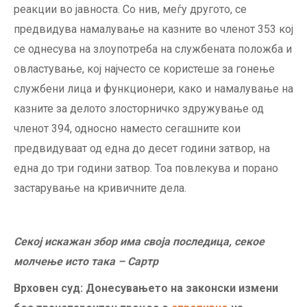
реакции во јавноста. Со нив, меѓу другото, се
предвидува намалување на казните во членот 353 кој
се однесува на злоупотреба на службената положба и
овластување, кој најчесто се користеше за гонење
службени лица и функционери, како и намалување на
казните за делото злосторничко здружување од
членот 394, односно наместо сегашните кои
предвидуваат од една до десет години затвор, на
една до три години затвор. Тоа повлекува и порано
застарување на кривичните дела.
Секој искажан збор има своја последица, секое
молчење исто така – Сартр
Врховен суд: Донесувањето на законски измени