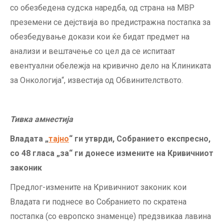
со обезбедена судска наредба, од страна на МВР
преземени се дејствија во предистражна постапка за
обезбедување докази кои ќе бидат предмет на
анализи и вештачење со цел да се испитаат
евентуални обележја на кривично дело на Клиниката
за Онкологија“, известија од Обвинителството.
Тивка амнестија
Владата „
тајно
“ ги утврди, Собранието експресно,
со 48 гласа „за“ ги донесе измените на Кривичниот
законик
Предлог-измените на Кривичниот законик кои
Владата ги поднесе во Собранието по скратена
постапка (со европско знаменце) предзвикаа лавина