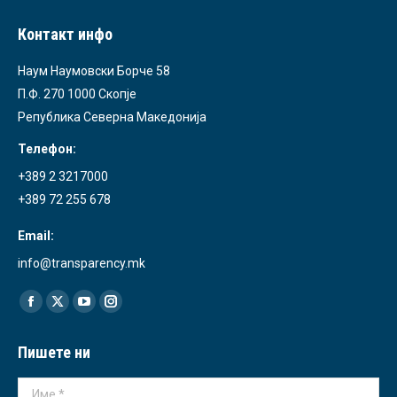
Контакт инфо
Наум Наумовски Борче 58
П.Ф. 270 1000 Скопје
Република Северна Македонија
Телефон:
+389 2 3217000
+389 72 255 678
Email:
info@transparency.mk
Find us on:
Facebook
X
YouTube
Instagram
page
page
page
page
Пишете ни
opens
opens
opens
opens
in
in
in
in
Име *