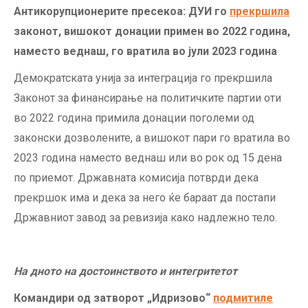
Антикорупционерите пресекоа: ДУИ го
прекршила
законот, вишокот донации примен во 2022 година,
наместо веднаш, го вратила во јули 2023 година
Демократската унија за интеграција го прекршила
Законот за финансирање на политичките партии оти
во 2022 година примила донации поголеми од
законски дозволените, а вишокот пари го вратила во
2023 година наместо веднаш или во рок од 15 дена
по приемот. Државната комисија потврди дека
прекршок има и дека за него ќе бараат да постапи
Државниот завод за ревизија како надлежно тело.
На дното на достоинството и интегритетот
Командири од затворот „Идризово“
подмитиле