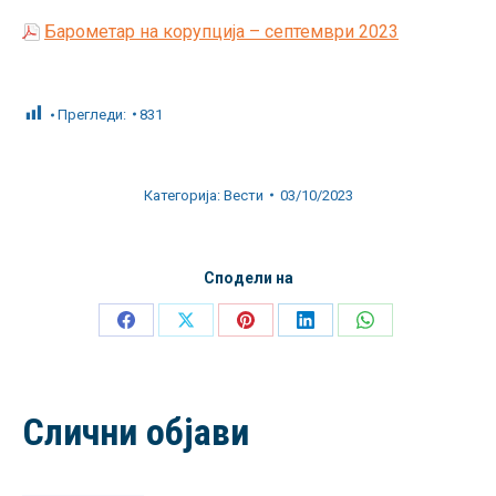
Барометар на корупција – септември 2023
Прегледи:
831
Категорија:
Вести
03/10/2023
Сподели на
Share
Share
Share
Share
Share
on
on
on
on
on
Facebook
X
Pinterest
LinkedIn
WhatsApp
Слични објави