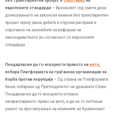
без транспарентен процес е
спротивно
на
европските стандарди
– Врховниот суд смета дека
донесувањето на законски измени без транспарентен
процес преку јавна дебата и стручна расправа е
спротивно на заложбите за реформи на
законодавството во согласност со европските
стандарди.
Пендаровски да го искористи правото на
вето
,
побара Платформата на граѓански организации за
борба против корупција
– Од страна на Платформата
беше побарано од Претседателот на државата Стево
Пендаровски да го искористи уставно
загарантираното право на вето, и да не го потпише
указот за прогласување на измените на Кривичниот