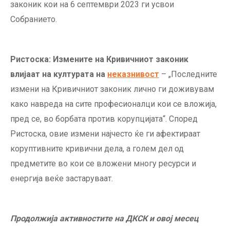
законик кои на 6 септември 2023 ги усвои
Собранието.
Ристоска: Измените на Кривичниот законик
влијаат на културата на
неказнивост
– „Последните
измени на Кривичниот законик лично ги доживувам
како навреда на сите професионалци кои се вложија,
пред се, во борбата против корупцијата“. Според
Ристоска, овие измени најчесто ќе ги афектираат
коруптивните кривични дела, а голем дел од
предметите во кои се вложени многу ресурси и
енергија веќе застаруваат.
Продолжиј
a
активностите на ДКСК и овој месец