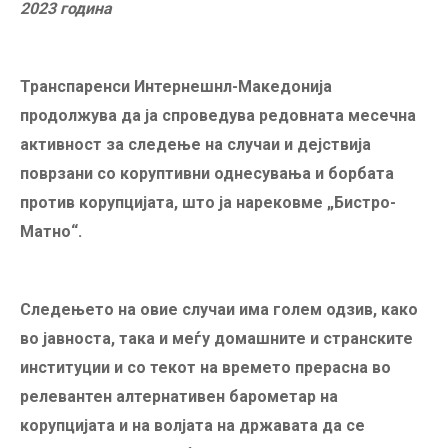
2023 година
Транспаренси Интернешнл-Македонија
продолжува да ја спроведува редовната месечна
активност за следење на случаи и дејствија
поврзани со коруптивни однесувања и борбата
против корупцијата, што ја нарековме „Бистро-
Матно“.
Следењето на овие случаи има голем одзив, како
во јавноста, така и меѓу домашните и странските
институции и со текот на времето прерасна во
релевантен алтернативен барометар на
корупцијата и на волјата на државата да се