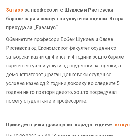
Затвор
за професорите Шуклев и Ристевски,
барале пари и сексуални услуги за оценки: Втора
пресуда за „Еразмус“
Обвинетите професори Бобек Шуклев и Славе
Ристевски од Економскиот факултет осудени со
затворски казни од 4 ипол и 4 години зошто барале
пари и сексуални услуги од студентки за оценки, а
демонстраторот Драган Денковски осуден со
условна казна од 2 години доколку во следните 5
години не го повтори делото, зошто посредувал
помеѓу студентките и професорите.
Приведен грчки државјанин поради нудење
поткуп