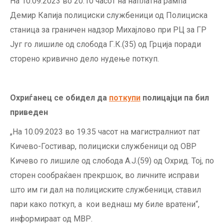
На 10.09.2023 во 20.10 часот на наплатна рампа
Демир Капија полициски службеници од Полициска
станица зa граничен надзор Михајлово при РЦ за ГР
Југ го лишиле од слобода Г.К.(35) од Грција поради
сторено кривично дело нудење поткуп.
Охриѓанец се обидел да
поткупи
полицајци па бил
приведен
„На 10.09.2023 во 19.35 часот на магистралниот пат
Кичево-Гостивар, полициски службеници од ОВР
Кичево го лишиле од слобода А.Ј.(59) од Охрид. Тој, по
сторен сообраќаен прекршок, во личните исправи
што им ги дал на полициските службеници, ставил
пари како поткуп, а кои веднаш му биле вратени“,
информираат од МВР.