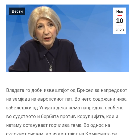
Вести
Ное
10
2023
Владата го доби извештајот од Брисел за напредокот
на земјава на европскиот пат. Во него содржани низа
забелешки од Унијата дека нема напредок, особено
во судството и борбата против корупцијата, кои и
натаму остануваат горчлива тема. Во однос на
судскиот систем, во извештајот на Комисијата се