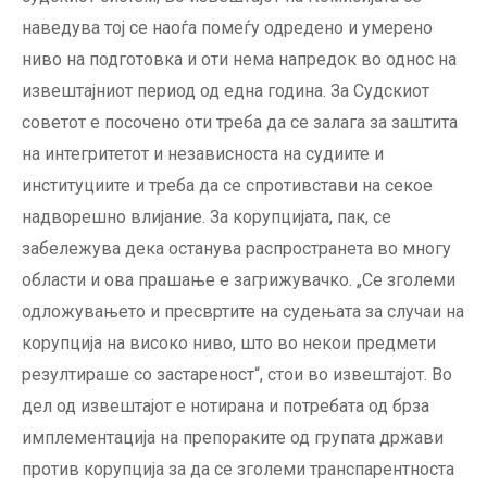
наведува тој се наоѓа помеѓу одредено и умерено
ниво на подготовка и оти нема напредок во однос на
извештајниот период од една година. За Судскиот
советот е посочено оти треба да се залага за заштита
на интегритетот и независноста на судиите и
институциите и треба да се спротивстави на секое
надворешно влијание. За корупцијата, пак, се
забележува дека останува распространета во многу
области и ова прашање е загрижувачко. „Се зголеми
одложувањето и пресвртите на судењата за случаи на
корупција на високо ниво, што во некои предмети
резултираше со застареност“, стои во извештајот. Во
дел од извештајот е нотирана и потребата од брза
имплементација на препораките од групата држави
против корупција за да се зголеми транспарентноста