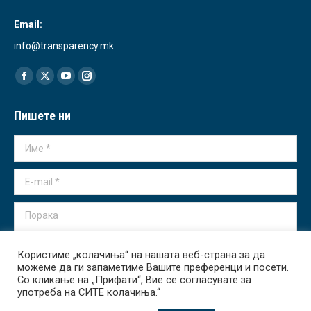
Email:
info@transparency.mk
Find us on:
Facebook
X
YouTube
Instagram
page
page
page
page
Пишете ни
opens
opens
opens
opens
in
in
in
in
Име *
new
new
new
new
window
window
window
window
E-mail *
Порака
Користиме „колачиња“ на нашата веб-страна за да
можеме да ги запаметиме Вашите преференци и посети.
Со кликање на „Прифати“, Вие се согласувате за
употреба на СИТЕ колачиња.“
Испрати