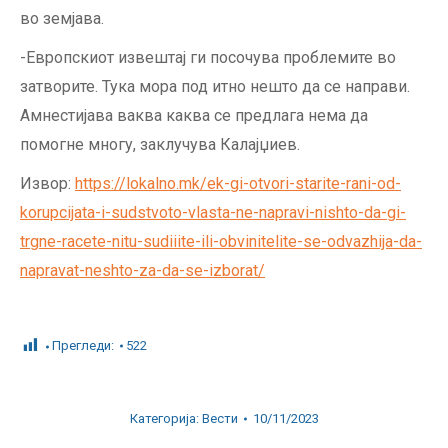
во земјава.
-Европскиот извештај ги посочува проблемите во
затворите. Тука мора под итно нешто да се направи.
Амнестијава ваква каква се предлага нема да
помогне многу, заклучува Калајџиев.
Извор:
https://lokalno.mk/ek-gi-otvori-starite-rani-od-
korupcijata-i-sudstvoto-vlasta-ne-napravi-nishto-da-gi-
trgne-racete-nitu-sudiiite-ili-obvinitelite-se-odvazhija-da-
napravat-neshto-za-da-se-izborat/
Прегледи:
522
Категорија:
Вести
10/11/2023