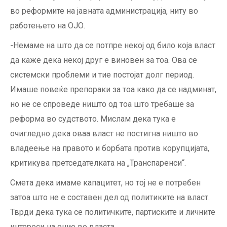
во реформите на јавната администрација, ниту во
работењето на ОЈО.
-Немаме на што да се потпре некој од било која власт
да каже дека некој друг е виновен за тоа. Ова се
системски проблеми и тие постојат долг период.
Имаше повеќе препораки за тоа како да се надминат,
но не се спроведе ништо од тоа што требаше за
реформа во судството. Мислам дека тука е
очигледно дека оваа власт не постигна ништо во
владеење на правото и борбата против корупцијата,
критикува претседателката на „Транспаренси“.
Смета дека имаме капацитет, но тој не е потребен
затоа што не е составен дел од политиките на власт.
Тврди дека тука се политичките, партиските и личните
интереси на оние во власта.