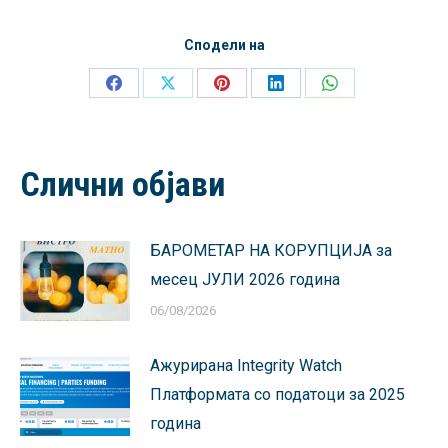
Сподели на
Share
Share
Share
Share
Share
on
on
on
on
on
Facebook
X
Pinterest
LinkedIn
WhatsApp
Слични објави
БАРОМЕТАР НА КОРУПЦИЈА за
месец ЈУЛИ 2026 година
06/08/2026
Ажурирана Integrity Watch
Платформата со податоци за 2025
година