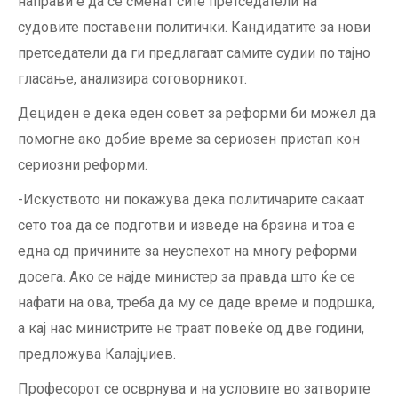
направи е да се сменат сите претседатели на
судовите поставени политички. Кандидатите за нови
претседатели да ги предлагаат самите судии по тајно
гласање, анализира соговорникот.
Дециден е дека еден совет за реформи би можел да
помогне ако добие време за сериозен пристап кон
сериозни реформи.
-Искуството ни покажува дека политичарите сакаат
сето тоа да се подготви и изведе на брзина и тоа е
една од причините за неуспехот на многу реформи
досега. Ако се најде министер за правда што ќе се
нафати на ова, треба да му се даде време и подршка,
а кај нас министрите не траат повеќе од две години,
предложува Калајџиев.
Професорот се осврнува и на условите во затворите