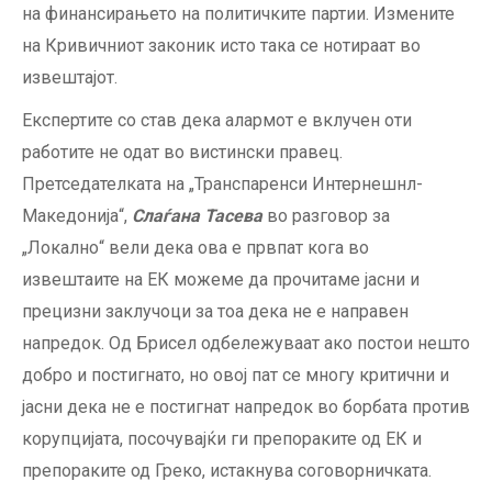
на финансирањето на политичките партии. Измените
на Кривичниот законик исто така се нотираат во
извештајот.
Експертите со став дека алармот е вклучен оти
работите не одат во вистински правец.
Претседателката на „Транспаренси Интернешнл-
Македонија“,
Слаѓана Тасева
во разговор за
„Локално“ вели дека ова е првпат кога во
извештаите на ЕК можеме да прочитаме јасни и
прецизни заклучоци за тоа дека не е направен
напредок. Од Брисел одбележуваат ако постои нешто
добро и постигнато, но овој пат се многу критични и
јасни дека не е постигнат напредок во борбата против
корупцијата, посочувајќи ги препораките од ЕК и
препораките од Греко, истакнува соговорничката.