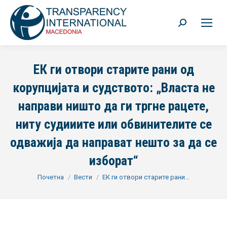
Search:
ЕК ги отвори старите рани од
корупцијата и судството: „Власта не
направи ништо да ги тргне рацете,
ниту судииите или обвинителите се
одважија да направат нешто за да се
изборат“
You are here:
Почетна
Вести
ЕК ги отвори старите рани…