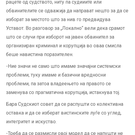
рацете од судството, ниту па судииите или
обвинителите се одважија да направат нешто за да се
изборат за местото што за нив го предвидува
Уставот. Во разговор за „Локално“ вели дека срамот
што се случи при изборот на јавен обвинител за
организиран криминал и корупција во оваа смисла
беше навистина поразителен.
-Ние значи не само што имаме значајни системски
проблеми, туку имаме и базични вредносни
проблеми, па затоа владеењето на правото се
заменува со прагматична корупција, истакнува тој.
Бара Судскиот совет да се распушти со колективна
оставка и да се изберат вистинските луѓе со углед,
интегритет и искуство.
-Треба да се размисли овој модел да се напушти не