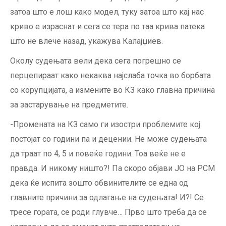
затоа што е лош како модел, туку затоа што кај нас
криво е израснат и сега се тера по таа крива патека
што не влече назад, укажува Калајџиев.
Околу судењата вели дека сега погрешно се
перцепираат како некаква најслаба точка во борбата
со корупцијата, а измените во КЗ како главна причина
за застарување на предметите.
-Промената на КЗ само ги изостри проблемите кој
постојат со години па и децении. Не може судењата
да траат по 4, 5 и повеќе години. Тоа веќе не е
правда. И никому ништо?! Па скоро објави ЈО на РСМ
дека ќе испита зошто обвинителите се една од
главните причини за одлагање на судењата! И?! Се
тресе гората, се роди глувче… Прво што треба да се