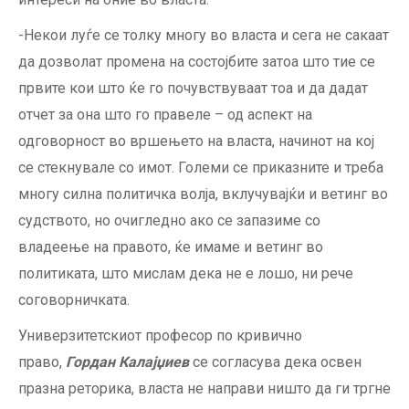
-Некои луѓе се толку многу во власта и сега не сакаат
да дозволат промена на состојбите затоа што тие се
првите кои што ќе го почувствуваат тоа и да дадат
отчет за она што го правеле – од аспект на
одговорност во вршењето на власта, начинот на кој
се стекнувале со имот. Големи се приказните и треба
многу силна политичка волја, вклучувајќи и ветинг во
судството, но очигледно ако се запазиме со
владеење на правото, ќе имаме и ветинг во
политиката, што мислам дека не е лошо, ни рече
соговорничката.
Универзитетскиот професор по кривично
право,
Гордан Калајџиев
се согласува дека освен
празна реторика, власта не направи ништо да ги тргне