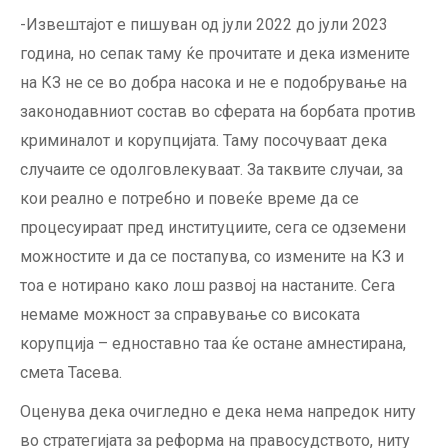
-Извештајот е пишуван од јули 2022 до јули 2023
година, но сепак таму ќе прочитате и дека измените
на КЗ не се во добра насока и не е подобрување на
законодавниот состав во сферата на борбата против
криминалот и корупцијата. Таму посочуваат дека
случаите се одолговлекуваат. За таквите случаи, за
кои реално е потребно и повеќе време да се
процесуираат пред институциите, сега се одземени
можностите и да се постапува, со измените на КЗ и
тоа е нотирано како лош развој на настаните. Сега
немаме можност за справување со високата
корупција – едноставно таа ќе остане амнестирана,
смета Тасева.
Оценува дека очигледно е дека нема напредок ниту
во стратегијата за реформа на правосудството, ниту