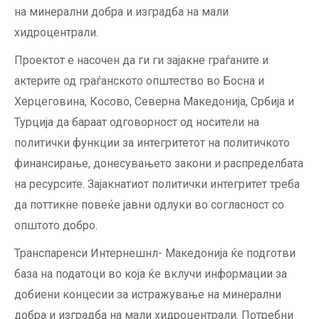
на минерални добра и изградба на мали
хидроцентрали.
Проектот е насочен да ги ги зајакне граѓаните и
актерите од граѓанското општество во Босна и
Херцеговина, Косово, Северна Македонија, Србија и
Турција да бараат одговорност од носители на
политички функции за интегритетот на политичкото
финансирање, донесувањето закони и распределбата
на ресурсите. Зајакнатиот политички интегритет треба
да поттикне повеќе јавни одлуки во согласност со
општото добро.
Транспаренси Интернешнл- Македонија ќе подготви
база на податоци во која ќе вклучи информации за
добиени концесии за истражување на минерални
добра и изградба на мали хидроцентрали. Потребни