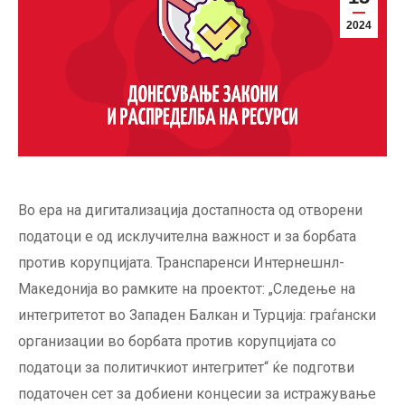
2024
Во ера на дигитализација достапноста од отворени
податоци е од исклучителна важност и за борбата
против корупцијата. Транспаренси Интернешнл-
Македонија во рамките на проектот: „Следење на
интегритетот во Западен Балкан и Турција: граѓански
организации во борбата против корупцијата со
податоци за политичкиот интегритет“ ќе подготви
податочен сет за добиени концесии за истражување