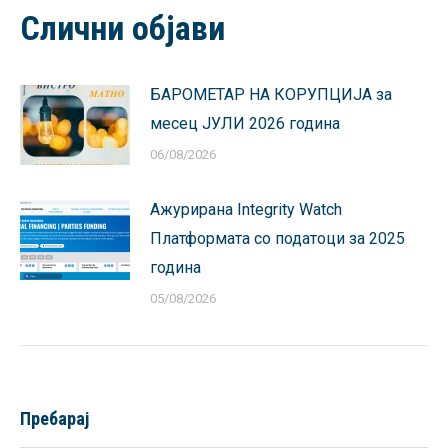
Facebook
X
Pinterest
LinkedIn
WhatsApp
Слични објави
БАРОМЕТАР НА КОРУПЦИЈА за
месец ЈУЛИ 2026 година
06/08/2026
Ажурирана Integrity Watch
Платформата со податоци за 2025
година
05/08/2026
Пребарај