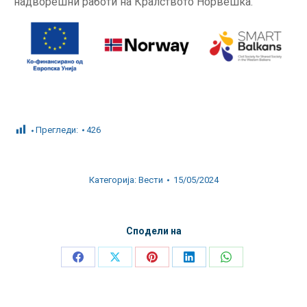
надворешни работи на Кралството Норвешка.
Прегледи:
426
Категорија:
Вести
15/05/2024
Сподели на
Share
Share
Share
Share
Share
on
on
on
on
on