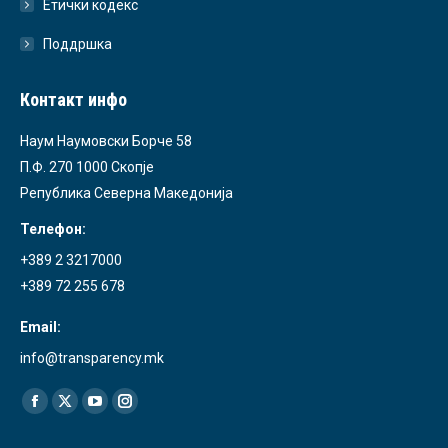
Етички кодекс
Поддршка
Контакт инфо
Наум Наумовски Борче 58
П.Ф. 270 1000 Скопје
Република Северна Македонија
Телефон:
+389 2 3217000
+389 72 255 678
Email:
info@transparency.mk
Find us on:
Facebook
X
YouTube
Instagram
page
page
page
page