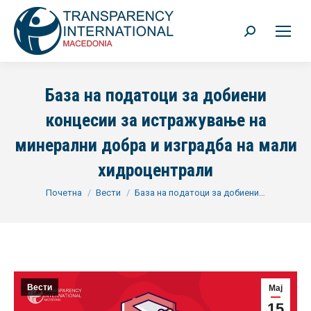
Search:
База на податоци за добиени
концесии за истражување на
минерални добра и изградба на мали
хидроцентрали
You are here:
Почетна
Вести
База на податоци за добиени…
Вести
Мај
15