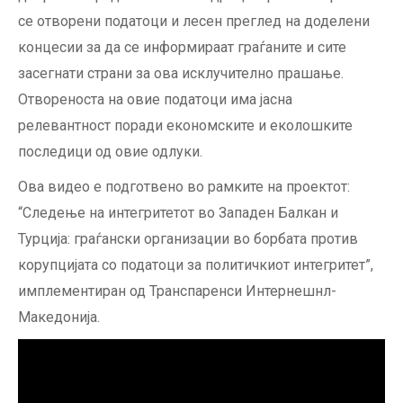
се отворени податоци и лесен преглед на доделени
концесии за да се информираат граѓаните и сите
засегнати страни за ова исклучително прашање.
Отвореноста на овие податоци има јасна
релевантност поради економските и еколошките
последици од овие одлуки.
Ова видео е подготвено во рамките на проектот:
“Следење на интегритетот во Западен Балкан и
Турција: граѓански организации во борбата против
корупцијата со податоци за политичкиот интегритет”,
имплементиран од Транспаренси Интернешнл-
Македонија.