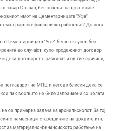
поглавар Стефан, без знаење на црковните
рковниот имот на Цементарницата "Усје".
ото материјално-финансиско работење? До кога
со Цементарницата "Усје" беше склучен без
ираните во случајот, купо-продажниот договор
 дека договорот е раскинат и од тие причини,
зва поглаварот на МПЦ и негови блиски дека се
 кои пак воопшто не биле запознаени со целата
не се примарна задача на архиепископот. За тој
јските намесници, старешините на црквите итн.
ост за материјално-финансиското работење на