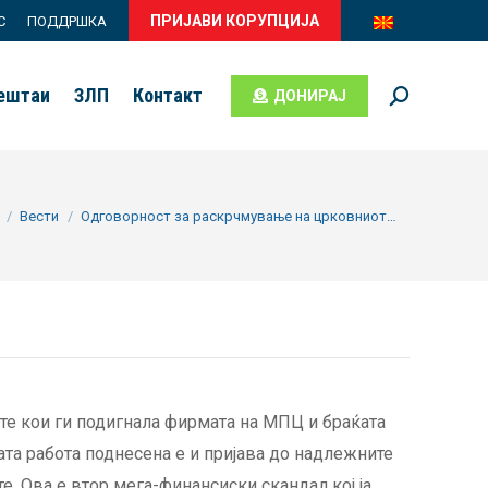
ПРИЈАВИ КОРУПЦИЈА
С
ПОДДРШКА
вештаи
ЗЛП
Контакт
ДОНИРАЈ
Search:
ere:
Вести
Одговорност за раскрчмување на црковниот…
ите кои ги подигнала фирмата на МПЦ и браќата
ата работа поднесена е и пријава до надлежните
е. Ова е втор мега-финансиски скандал кој ја