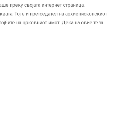
ше преку својата интернет страница.
квата. Тој е и претседател на архиепископскиот
тојбите на црковниот имот. Дека на овие тела