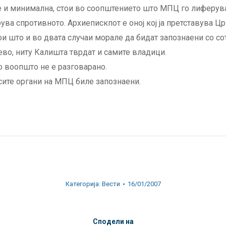
 и минимална, стои во соопштението што МПЦ го лиферува
ува спротивното. Архиепискпот е оној кој ја претставува Цр
ои што и во двата случаи морале да бидат запознаени со со
во, ниту Калишта тврдат и самите владици.
о воопшто не е разговарано.
сите органи на МПЦ биле запознаени.
Категорија:
Вести
16/01/2007
Сподели на