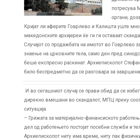
потресува М
органи, доз
Кријат ли аферите Говрлево и Калишта уште мно
македонските архијереи ќе ги ги оставаат сканда
Случајот со продажбата на имотот во Говрлево з
знаење на црковните тела, само ден пред синодс
беше експресно раскинат. Архиепископот Стефан
било беспредметно да се разговара за завршена
И во сегашниот случај се прави обид да се избе
дирекно вмешани во скандалот, МПЦ преку соопш
ситуација.
– Грижата за материјално-финансиското работење 
дел од работењето постојат посебни служби и тел
Архиепископот ниту има време, ниту пак физичк