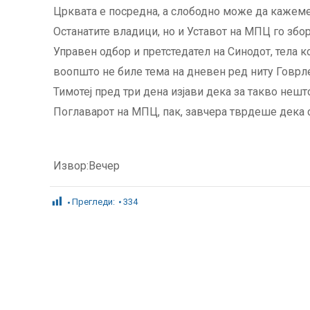
Црквата е посредна, а слободно може да кажеме
Останатите владици, но и Уставот на МПЦ го збор
Управен одбор и претстедател на Синодот, тела к
воопшто не биле тема на дневен ред ниту Говрле
Тимотеј пред три дена изјави дека за такво нешт
Поглаварот на МПЦ, пак, завчера тврдеше дека 
Извор:Вечер
Прегледи:
334