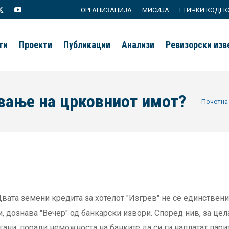
ОРГАНИЗАЦИЈА
МИСИЈА
ЕТИЧКИ КОДЕК
agram
X
YouTube
page
page
ти
Проекти
Публикации
Анализи
Ревизорски из
s
opens
opens
in
in
new
new
вање на црковниот имот?
You are h
Почетна
ow
window
window
Двата земени кредита за хотелот "Изгрев" не се единствен
 дознава "Вечер" од банкарски извори. Според нив, за цел
ани, поради неможноста на банките да си ги наплатат парит