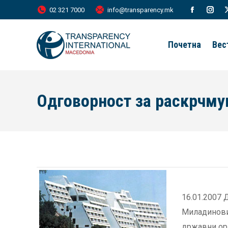
02 321 7000
info@transparency.mk
Facebook
Inst
page
page
Почетна
Вес
opens
open
in
in
new
new
Одговорност за раскрчму
window
wind
16.01.2007 
Миладинови,
државни орг