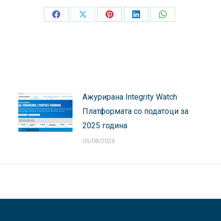
Share
Share
Share
Share
Share
on
on
on
on
on
Facebook
X
Pinterest
LinkedIn
WhatsApp
Ажурирана Integrity Watch
Платформата со податоци за
2025 година
05/08/2026