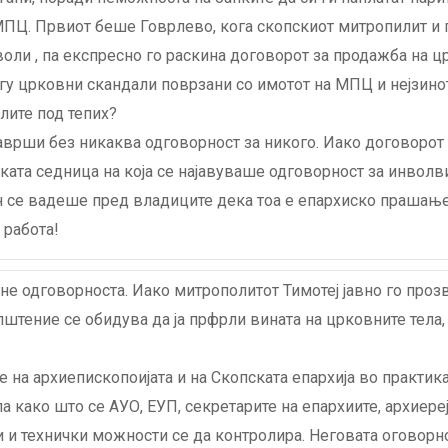
ПЦ. Првиот беше Говрлево, кога скопскиот митропилит и 
воли , па експресно го раскина договорот за продажба на ц
гу црковни скандали поврзани со имотот на МПЦ и нејзин
лите под тепих?
аврши без никаква одговорност за никого. Иако договорот 
ката седница на која се најавуваше одговорност за инволв
 се вадеше пред владиците дека тоа е епархиско прашање и
 работа!
гне одговорноста. Иако митрополитот Тимотеј јавно го про
тение се обидува да ја прфрли вината на црковните тела,
на архиепископоијата и на Скопската епархија во практика 
а како што се АУО, ЕУП, секретарите на епархиите, архиере
и и технички можности се да контролира. Неговата оговорн