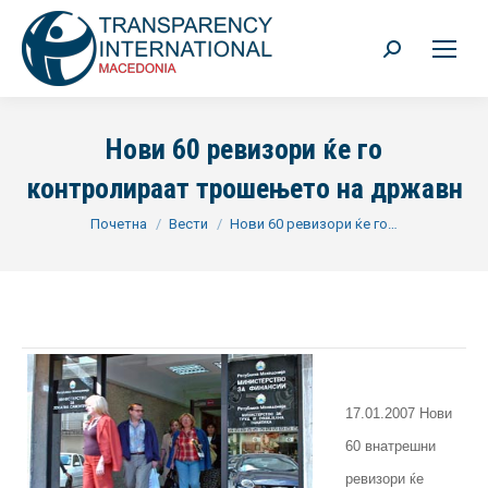
Search:
Нови 60 ревизори ќе го
контролираат трошењето на државн
You are here:
Почетна
Вести
Нови 60 ревизори ќе го…
17.01.2007 Нови
60 внатрешни
ревизори ќе