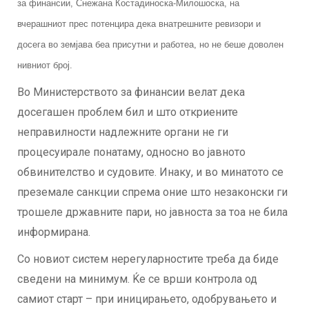
за финансии, Снежана Костадиноска-Милошоска, на
вчерашниот прес потенцира дека внатрешните ревизори и
досега во земјава беа присутни и работеа, но не беше доволен
нивниот број.
Во Министерството за финансии велат дека
досегашен проблем бил и што откриените
неправилности надлежните органи не ги
процесуирале понатаму, односно во јавното
обвинителство и судовите. Инаку, и во минатото се
преземале санкции спрема оние што незаконски ги
трошеле државните пари, но јавноста за тоа не била
информирана.
Со новиот систем нерегуларностите треба да биде
сведени на минимум. Ќе се врши контрола од
самиот старт – при иницирањето, одобрувањето и