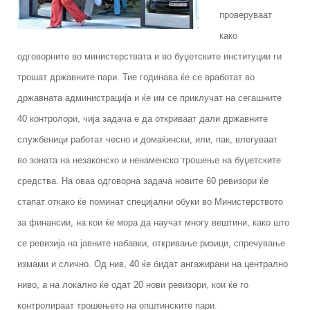
проверуваат
како
одговорните во министерствата и во буџетските институции ги
трошат државните пари. Тие годинава ќе се вработат во
државната администрација и ќе им се приклучат на сегашните
40 контролори, чија задача е да откриваат дали државните
службеници работат чесно и домаќински, или, пак, влегуваат
во зоната на незаконско и ненаменско трошење на буџетските
средства. На оваа одговорна задача новите 60 ревизори ќе
стапат откако ќе поминат специјални обуки во Министерството
за финансии, на кои ќе мора да научат многу вештини, како што
се ревизија на јавните набавки, откривање ризици, спречување
измами и слично. Од нив, 40 ќе бидат ангажирани на централно
ниво, а на локално ќе одат 20 нови ревизори, кои ќе го
контролираат трошењето на општинските пари.