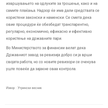
извршувањето на одлуките за трошење, како и на
самите плаќања. Надзор ќе има дали средствата се
користени законски и наменски. Се смета дека
овие процедури ќе обезбедат транспарентно,
регуларно, економично, ефикасно и ефективно
користење на државните пари.
Во Министерството за финансии велат дека
Државниот завод за ревизија добро си ја врши
својата работа, но со новите ревизори се очекува
уште повеќе да зајакне оваа контрола.
Извор : Утрински весник