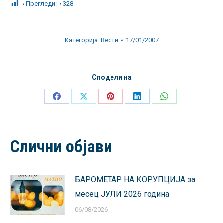
Прегледи:
328
Категорија:
Вести
17/01/2007
Сподели на
Share
Share
Share
Share
Share
on
on
on
on
on
Facebook
X
Pinterest
LinkedIn
WhatsApp
Слични објави
БАРОМЕТАР НА КОРУПЦИЈА за
месец ЈУЛИ 2026 година
06/08/2026