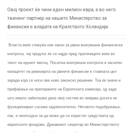
Овој проект ќе чини еден милион евра, а во него
твининг-партнер на нашето Министерство за
финансии е владата на Кралството Холандија.
Власта веќе спакува нов закон за јавна внатрешна финансиска
контрола, чиј предлог ќе се најде пред пратениците веќе во
текот на идниот месец. Посилна внатрешна контрола и засилен
капацитет на ревизијата на јавните финансии е главната цел
заради која се носи ова ново законско решение. Тоа ќе значи и
прифаќање на препораките на Европската комисија, од каде
што имало забелешки дека овој систем во земјава досега не
функционирал сосема задоволително. Неговото подобрување,
пак, е неопходно за да може да се користат средствата од
европските фондови. Државниот секретар во Министерството