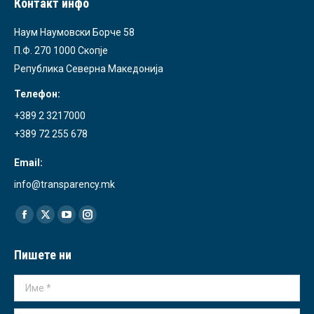
Контакт инфо
Наум Наумовски Борче 58
П.Ф. 270 1000 Скопје
Република Северна Македонија
Телефон:
+389 2 3217000
+389 72 255 678
Email:
info@transparency.mk
Find us on:
Facebook
X
YouTube
Instagram
page
page
page
page
Пишете ни
opens
opens
opens
opens
in
in
in
in
Име *
new
new
new
new
window
window
window
window