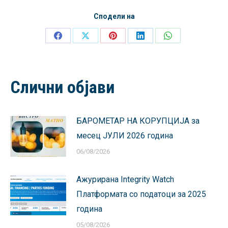
Сподели на
Share
Share
Share
Share
Share
on
on
on
on
on
Facebook
X
Pinterest
LinkedIn
WhatsApp
Слични објави
БАРОМЕТАР НА КОРУПЦИЈА за
месец ЈУЛИ 2026 година
06/08/2026
Ажурирана Integrity Watch
Платформата со податоци за 2025
година
05/08/2026