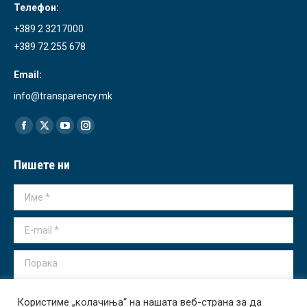
Телефон:
+389 2 3217000
+389 72 255 678
Email:
info@transparency.mk
Find us on:
Facebook
X
YouTube
Instagram
page
page
page
page
Пишете ни
opens
opens
opens
opens
in
in
in
in
Име *
new
new
new
new
window
window
window
window
E-mail *
Порака
Користиме „колачиња“ на нашата веб-страна за да