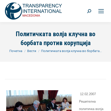
Search:
Политичката волја клучна во
борбата против корупцијa
You are here:
Почетна
Вести
Политичката волја клучна во борбата…
12.02.2007
Решителна
политичка волја