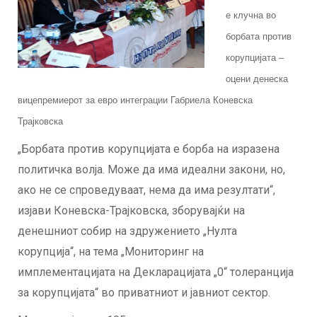
е клучна во
борбата против
корупцијата –
оцени денеска
вицепремиерот за евро интеграции Габриела Коневска
Трајковска
„Борбата против корупцијата е борба на изразена
политичка волја. Може да има идеални закони, но,
ако не се спроведуваат, нема да има резултати“,
изјави Коневска-Трајковска, зборувајќи на
денешниот собир на здружението „Нулта
корупција“, на тема „Мониторинг на
имплементацијата на Декларацијата „0“ толеранција
за корупцијата“ во приватниот и јавниот сектор.