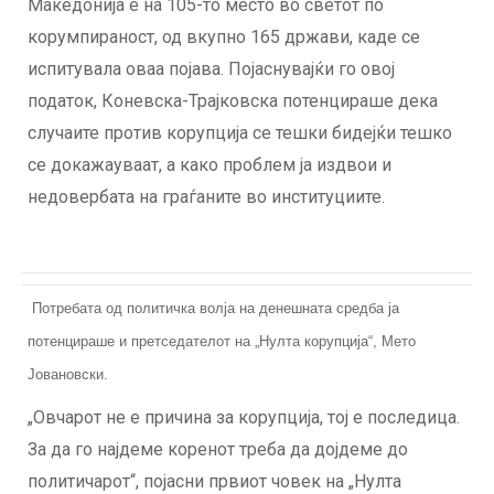
Македонија е на 105-то место во светот по
корумпираност, од вкупно 165 држави, каде се
испитувала оваа појава. Појаснувајќи го овој
податок, Коневска-Трајковска потенцираше дека
случаите против корупција се тешки бидејќи тешко
се докажауваат, а како проблем ја издвои и
недовербата на граѓаните во институциите.
Потребата од политичка волја на денешната средба ја
потенцираше и претседателот на „Нулта корупција“, Мето
Јовановски.
„Овчарот не е причина за корупција, тој е последица.
За да го најдеме коренот треба да дојдеме до
политичарот“, појасни првиот човек на „Нулта