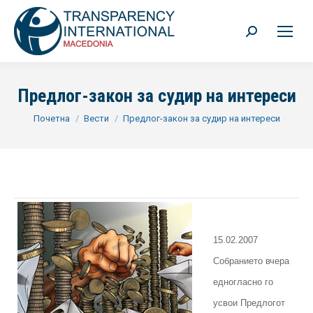
Search:
Предлог-закон за судир на интереси
You are here:
Почетна
Вести
Предлог-закон за судир на интереси
15.02.2007
Собранието вчера
едногласно го
усвои Предлогот