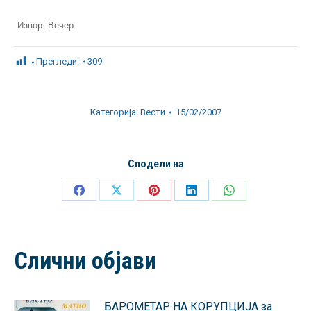
Извор: Вечер
Прегледи:
309
Категорија:
Вести
15/02/2007
Сподели на
Share
Share
Share
Share
Share
on
on
on
on
on
Facebook
X
Pinterest
LinkedIn
WhatsApp
Слични објави
БАРОМЕТАР НА КОРУПЦИЈА за