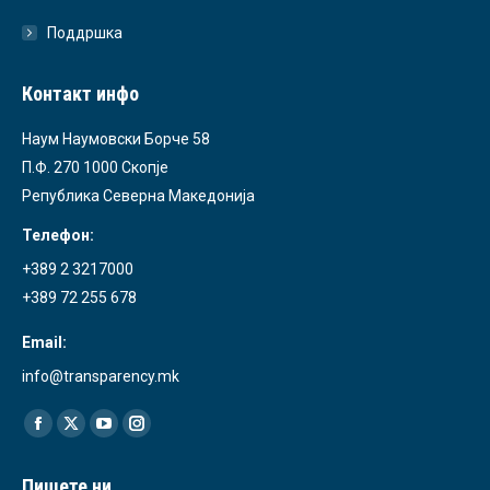
Поддршка
Контакт инфо
Наум Наумовски Борче 58
П.Ф. 270 1000 Скопје
Република Северна Македонија
Телефон:
+389 2 3217000
+389 72 255 678
Email:
info@transparency.mk
Find us on:
Facebook
X
YouTube
Instagram
page
page
page
page
Пишете ни