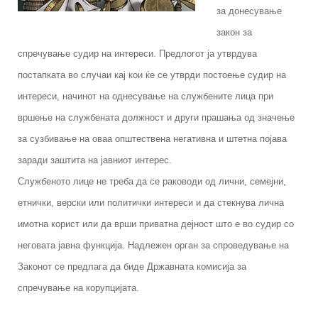
за донесување
закон за
спречување судир на интереси. Предлогот ја утврдува
постапката во случаи кај кои ќе се утврди постоење судир на
интереси, начинот на однесување на службените лица при
вршење на службената должност и други прашања од значење
за сузбивање на оваа општествена негативна и штетна појава
заради заштита на јавниот интерес.
Службеното лице не треба да се раководи од лични, семејни,
етнички, верски или политички интереси и да стекнува лична
имотна корист или да врши приватна дејност што е во судир со
неговата јавна функција. Надлежен орган за спроведување на
Законот се предлага да биде Државната комисија за
спречување на корупцијата.