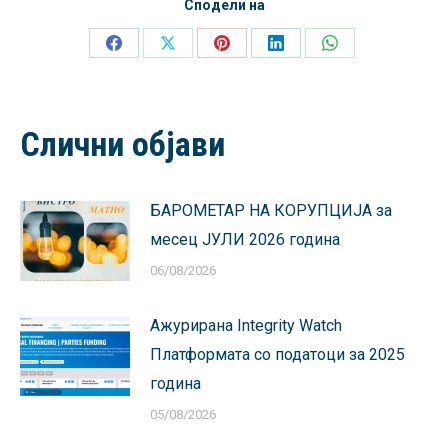
Сподели на
Share
Share
Share
Share
Share
on
on
on
on
on
Facebook
X
Pinterest
LinkedIn
WhatsApp
Слични објави
БАРОМЕТАР НА КОРУПЦИЈА за
месец ЈУЛИ 2026 година
06/08/2026
Ажурирана Integrity Watch
Платформата со податоци за 2025
година
05/08/2026