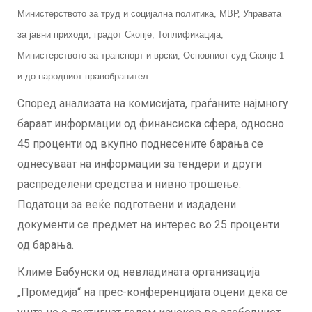
Министерството за труд и социјална политика, МВР, Управата
за јавни приходи, градот Скопје, Топлификација,
Министерството за транспорт и врски, Основниот суд Скопје 1
и до народниот правобранител.
Според анализата на комисијата, граѓаните најмногу
бараат информации од финансиска сфера, односно
45 проценти од вкупно поднесените барања се
однесуваат на информации за тендери и други
распределени средства и нивно трошење.
Податоци за веќе подготвени и издадени
документи се предмет на интерес во 25 проценти
од барања.
Климе Бабунски од невладината организација
„Промедија“ на прес-конференцијата оцени дека се