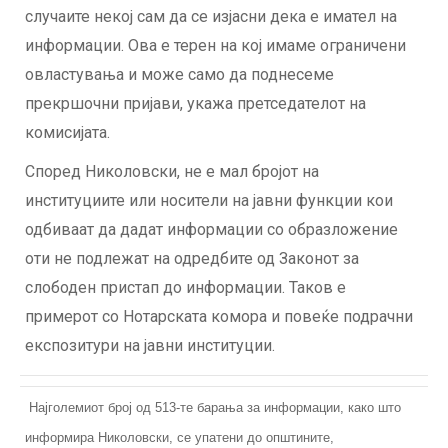
случаите некој сам да се изјасни дека е имател на
информации. Ова е терен на кој имаме ограничени
овластувања и може само да поднесеме
прекршочни пријави, укажа претседателот на
комисијата.
Според Николовски, не е мал бројот на
институциите или носители на јавни функции кои
одбиваат да дадат информации со образложение
оти не подлежат на одредбите од Законот за
слободен пристап до информации. Таков е
примерот со Нотарската комора и повеќе подрачни
експозитури на јавни институции.
Најголемиот број од 513-те барања за информации, како што
информира Николовски, се упатени до општините,