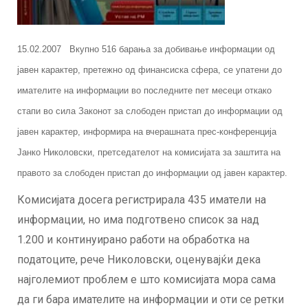
15.02.2007
Вкупно 516 барања за добивање информации од
јавен карактер, претежно од финансиска сфера, се упатени до
имателите на информации во последните пет месеци откако
стапи во сила Законот за слободен пристап до информации од
јавен карактер, информира на вчерашната прес-конференција
Јанко Николовски, претседателот на комисијата за заштита на
правото за слободен пристап до информации од јавен карактер.
Комисијата досега регистрирала 435 иматели на
информации, но има подготвено список за над
1.200 и континуирано работи на обработка на
податоците, рече Николовски, оценувајќи дека
најголемиот проблем е што комисијата мора сама
да ги бара имателите на информации и оти се ретки