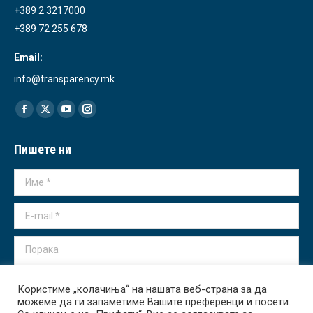
+389 2 3217000
+389 72 255 678
Email:
info@transparency.mk
Find us on:
Facebook
X
YouTube
Instagram
page
page
page
page
Пишете ни
opens
opens
opens
opens
in
in
in
in
Име *
new
new
new
new
window
window
window
window
E-mail *
Порака
Користиме „колачиња“ на нашата веб-страна за да
можеме да ги запаметиме Вашите преференци и посети.