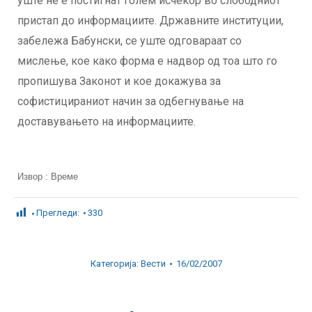
уште не е постигнат голем исчекор во слободниот
пристап до информациите. Државните институции,
забележа Бабунски, се уште одговараат со
мислење, кое како форма е надвор од тоа што го
пропишува Законот и кое докажува за
софистицираниот начин за одбегнување на
доставувањето на информациите.
Извор : Време
Прегледи:
330
Категорија:
Вести
16/02/2007