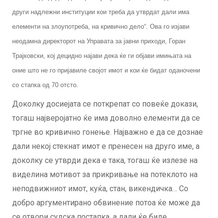
други надлежни институции кои треба да утврдат дали има
елементи на злоупотреба, на кривично дело“. Ова го изјави
неодамна директорот на Управата за јавни приходи, Горан
Трајковски, кој децидно најави дека ќе ги објави имињата на
оние што не го пријавиле својот имот и кои ќе бидат оданочени
со стапка од 70 отсто.
Доколку досиејата се поткрепат со повеќе докази,
тогаш најверојатно ќе има доволно елементи да се
тргне во кривично гонење. Најважно е да се дознае
дали некој стекнат имот е пренесен на друго име, а
доколку се утврди дека е така, тогаш ќе излезе на
виделина мотивот за прикривање на потеклото на
неподвижниот имот, куќа, стан, викендичка… Со
добро аргументирано обвинение потоа ќе може да
се отвори судска постапка, а дали ќе биде