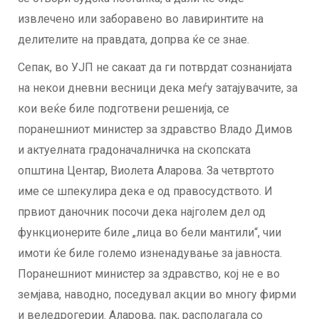
извлечено или заборавено во лавиринтите на
делителите на правдата, допрва ќе се знае.
Сепак, во УЈП не сакаат да ги потврдат сознанијата
на некои дневни весници дека меѓу затајувачите, за
кои веќе биле подготвени решенија, се
поранешниот министер за здравство Владо Димов
и актуелната градоначалничка на скопската
општина Центар, Виолета Аларова. За четвртото
име се шпекулира дека е од правосудството. И
првиот даночник посочи дека најголем дел од
функционерите биле „лица во бели мантили“, чии
имоти ќе биле големо изненадување за јавноста.
Поранешниот министер за здравство, кој не е во
земјава, наводно, поседувал акции во многу фирми
и веледрогерии. Аларова, пак, располагала со