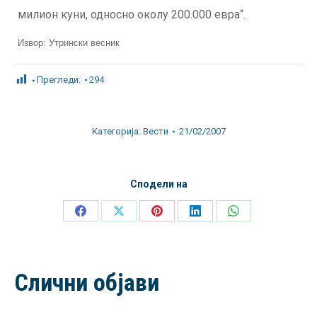
милион куни, односно околу 200.000 евра“.
Извор: Утрински весник
Прегледи:
294
Категорија:
Вести
21/02/2007
Сподели на
Share
Share
Share
Share
Share
on
on
on
on
on
Facebook
X
Pinterest
LinkedIn
WhatsApp
Слични објави