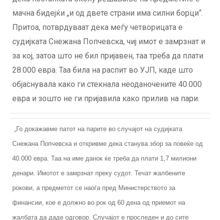
мачна бидејќи „и од двете страни има силни борци“.
Притоа, потврдуваат дека меѓу четворицата е
судијката Снежана Попчевска, чиј имот е замрзнат и
за кој, затоа што не бил пријавен, таа треба да плати
28.000 евра. Таа била на распит во УЈП, каде што
објаснувала како ги стекнала неоданочените 40.000
евра и зошто не ги пријавила како прилив на пари.
„Го докажавме патот на парите во случајот на судијката
Снежана Попчевска и откривме дека станува збор за повеќе од
40.000 евра. Таа на име данок ќе треба да плати 1,7 милиони
денари. Имотот е замрзнат преку судот. Течат жалбените
рокови, а предметот се наоѓа пред Министерството за
финансии, кое е должно во рок од 60 дена од приемот на
жалбата да даде одговор. Случајот е проследен и до сите