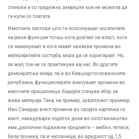
станови и со градежно земјиште кои не можела да
ги купи со платата.
Имотните листови што ги пополнуваат носителите
на јавни функции тогаш кога доаѓаат на власт, кога
си заминуваат и кога имаат некаква промена во
материјалната состојба, мора да се коригираат. Но,
за жал, тоа не се практикува кај нас. Во другите
демократски земји, па и во бившојугословенските
републики, функционерите внесуваат промени во
имотните прашалници, бидејќи станува збор за
жива материја. Така, на пример, хрватскиот премиер
Иво Санадер внел промена во својата картичка со
имот, наведувајќи податок дека во сопствеништво
има „различни подвижни предмети – мебел, теписи,
бела техника, па и часовници, во вредност од 1,5