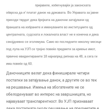
пријавиле, избегнувајќи ја законската
обврска да и' платат данок на државата. Во Управата за јавни
приходи тврдат дека бројката на даночни затајувачи од
браншата на избраните и именуваните во институциите од
централната, судската и локалната власт не е конечна и дека
секојдневно се зголемува. Само во последните неколку месеци
под лупа на УЈП се тројно повеќе предмети за криење имот,
првично евидентираните 18 најнапред рипнаа на 48, а сега ги
има повеќе од 60.
Даночниците велат дека финиширале четири
постапки за затајување данок, а другите се во тек
на решавање. Имиња на збогатените не се
обелоденуваат во интерес на завршницата, но
најавуваат транспарентност. Во УЈП признаваат
дека постапката околу решавање на предметите е