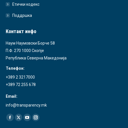
Етички кодекс
Поддршка
Контакт инфо
Наум Наумовски Борче 58
П.Ф. 270 1000 Скопје
Република Северна Македонија
Телефон:
+389 2 3217000
+389 72 255 678
Email:
info@transparency.mk
Find us on:
Facebook
X
YouTube
Instagram