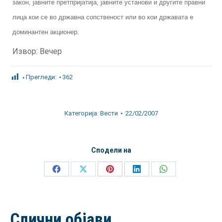
закон, јавните претпријатија, јавните установи и другите правни
лица кои се во државна сопственост или во кои државата е
доминантен акционер.
Извор: Вечер
Прегледи:
362
Категорија:
Вести
22/02/2007
Сподели на
Share
Share
Share
Share
Share
on
on
on
on
on
Facebook
X
Pinterest
LinkedIn
WhatsApp
Слични објави