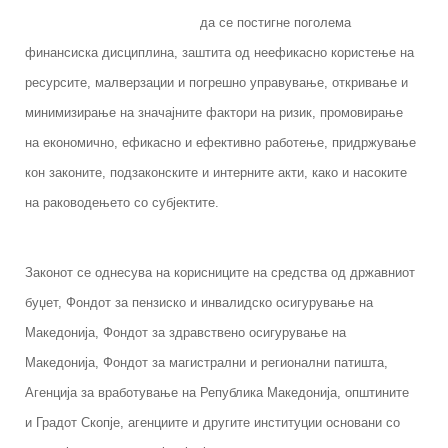
да се постигне поголема
финансиска дисциплина, заштита од неефикасно користење на
ресурсите, малверзации и погрешно управување, откривање и
минимизирање на значајните фактори на ризик, промовирање
на економично, ефикасно и ефективно работење, придржување
кон законите, подзаконските и интерните акти, како и насоките
на раководењето со субјектите.
Законот се однесува на корисниците на средства од државниот
буџет, Фондот за пензиско и инвалидско осигурување на
Македонија, Фондот за здравствено осигурување на
Македонија, Фондот за магистрални и регионални патишта,
Агенција за вработување на Република Македонија, општините
и Градот Скопје, агенциите и другите институции основани со