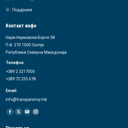
Поддршка
Контакт инфо
Наум Наумовски Борче 58
П.Ф. 270 1000 Скопје
Република Северна Македонија
Телефон:
+389 2 3217000
+389 72 255 678
Email:
info@transparency.mk
Find us on:
Facebook
X
YouTube
Instagram
page
page
page
page