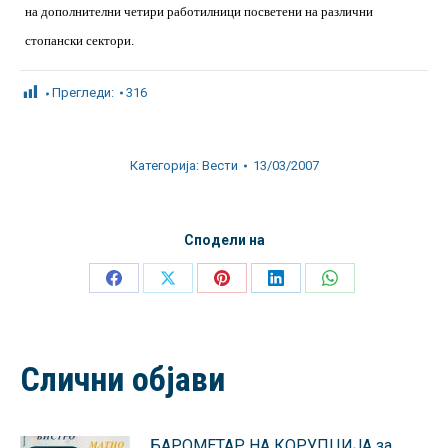
на дополнителни четири работилници посветени на различни
стопански сектори.
Прегледи:
316
Категорија:
Вести
13/03/2007
Сподели на
Share
Share
Share
Share
Share
on
on
on
on
on
Facebook
X
Pinterest
LinkedIn
WhatsApp
Слични објави
БАРОМЕТАР НА КОРУПЦИЈА за