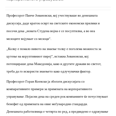
Професорот Панче Јовановски, кој учествуваше во денешната
дискусија, даде краток осврт на светските економски прилики и
посочи дека „новата Студена војна е се посуптилна, а во неа
мозоците војуваат со мозоци“.
„Колку е помало нивото на знаење толку е поголема можноста за
цутење на коруптивниот пиреј“, истакна Јовановски, кој
потенцираше дека Македонија, како и другите држави во светот,
треба да го искористи знаењето како одлучувачки фактор.
Професорот Горан Коевски ја збогати дискусијата со
компаративните примери за примената на корпоративното
управување. Појасни дека на среден рок компаниите ќе почуствуваат
бенефит од примената на овие меѓународни стандарди.
Денешната работилница е четврта по ред, а предвидено е одржување