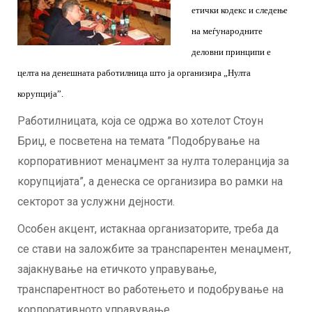
етички кодекс и следење
на меѓународните
деловни принципи е
целта на денешната работилница што ја организира „Нулта
корупција”.
Работилницата, која се одржа во хотелот Стоун
Бриџ, е посветена на темата ”Подобрување на
корпоративниот менаџмент за нулта толеранција за
корупцијата”, а денеска се организира во рамки на
секторот за услужни дејности.
Особен акцент, истакнаа организаторите, треба да
се стави на заложбите за транспарентен менаџмент,
зајакнување на етичкото управување,
транспарентност во работењето и подобрување на
корпоративното управување.