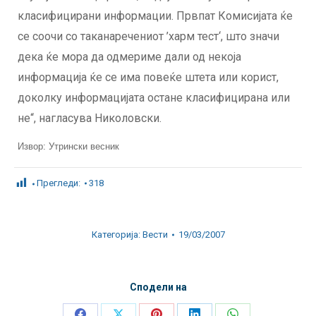
класифицирани информации. Првпат Комисијата ќе
се соочи со таканаречениот ’харм тест‘, што значи
дека ќе мора да одмериме дали од некоја
информација ќе се има повеќе штета или корист,
доколку информацијата остане класифицирана или
не“, нагласува Николовски.
Извор: Утрински весник
Прегледи:
318
Категорија:
Вести
19/03/2007
Сподели на