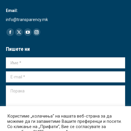
Email:
info@transparency.mk
Find us on:
Facebook
X
YouTube
Instagram
page
page
page
page
Пишете ни
opens
opens
opens
opens
in
in
in
in
Име *
new
new
new
new
window
window
window
window
E-mail *
Порака
Користиме „колачиња“ на нашата веб-страна за да
можеме да ги запаметиме Вашите преференци и посети.
Испрати
Со кликање на „Прифати“, Вие се согласувате за