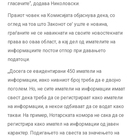
гласачите“, додава Николовски.
Првиот човек на Комисијата објаснува дека, со
оглед на тоа што Законот се' уште е новина,
граѓаните не се навикнати на своите новостекнати
права во оваа област, а кај дел од имателите на
информациите постои отпор при давањето
податоци.
„Досега се евидентирани 450 иматели на
информации, иако нивниот број треба да е двојно
поголем. Но, не сите иматели на информации имаат
свест дека треба да се регистрираат како иматели
на информации, а некои одбиваат да се водат како
такви. На пример, Нотарската комора не сака да се
регистрира како имател на информации од јавен
карактер. Подигањето на свеста за значењето на