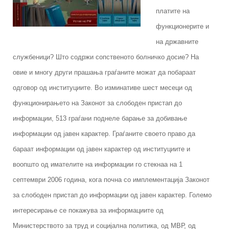
платите на
функционерите и
на државните
службеници? Што содржи сопственото болничко досие? На
овие и многу други прашања граѓаните можат да побараат
одговор од институциите. Во изминативе шест месеци од
функционирањето на Законот за слободен пристап до
информации, 513 граѓани поднеле барање за добивање
информации од јавен карактер. Граѓаните своето право да
бараат информации од јавен карактер од институциите и
воопшто од имателите на информации го стекнаа на 1
септември 2006 година, кога почна со имплементација Законот
за слободен пристап до информации од јавен карактер. Големо
интересирање се покажува за информациите од
Министерството за труд и социјална политика, од МВР, од