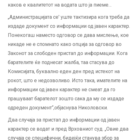
каков е квалитетот на водата што ја пиеме…
„Администрацијата се' уште тактизира кога треба да
издаде документ со информации од јавен карактер.
Понекогаш наместо одговор се дава мислење, кое
никаде не е спомнато како опција за одговор во
Законот за слободен пристап до информации. Кога
барателите ќе поднесат жалба, таа стасува до
Комисијата, буквално еден ден пред истекот на
рокот, што е недозволиво. Исто така, имателите на
информации од јавен карактер не смеат да го
прашуваат барателот зошто сака да му се издаде
одреден документ“,објаснува Николовски.
Два случаја за пристап до информации од јавен
карактер се водат и пред Врховниот суд. „Овие два
случаја се специфични, бидејќи станува збор за