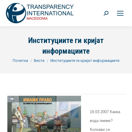
Search:
Институциите ги кријат
информациите
You are here:
Почетна
Вести
Институциите ги кријат информациите
19.03.2007 Каква
вода пиеме?
Колкави се