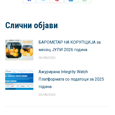
Share
Share
Share
Share
Share
on
on
on
on
on
Facebook
X
Pinterest
LinkedIn
WhatsApp
Слични објави
БАРОМЕТАР НА КОРУПЦИЈА за
месец ЈУЛИ 2026 година
06/08/2026
Ажурирана Integrity Watch
Платформата со податоци за 2025
година
05/08/2026