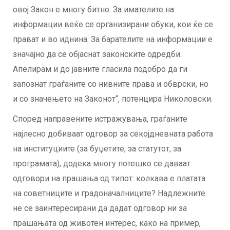
овој Закон е многу битно. За имателите на
информации веќе се организирани обуки, кои ќе се
прават и во иднина. За барателите на информации е
значајно да се објаснат законските одредби.
Апелирам и до јавните гласила подобро да ги
запознат граѓаните со нивните права и обврски, но
и со значењето на Законот“, потенцира Николовски.
Според направените истражувања, граѓаните
најлесно добиваат одговор за секојдневната работа
на институциите (за буџетите, за статутот, за
програмата), додека многу потешко се даваат
одговори на прашања од типот: колкава е платата
на советниците и градоначалниците? Надлежните
не се заинтересирани да дадат одговор ни за
прашањата од животен интерес, како на пример,