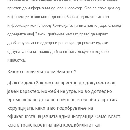
пристап до информации од јавен карактер. Ова се само дел од
информациите кои може да се побараат од имателите на
информации кои, според Комисијата, ги има над илјада. Според
одредбите овој Закон, граѓаните немаат право да бараат
дообјаснувања на одредени решенија, да речеме судски
одлуки, а немаат право да бараат ниту документ кој е во
изработка.
Какво е значењето на Законот?
„Факт е дека Законот за пристап до документи од
јавен карактер, можеби не утре, но во догледно
време секако дека ќе помогне во борбата против
корупцијата, како и во подобрување на
ефикасноста на јавната администрација. Само власт
која е транспарентна има кредибилитет кај