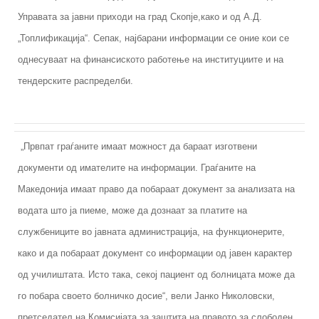
Управата за јавни приходи на град Скопје,како и од А.Д.
„Топлификација“. Сепак, најбарани информации се оние кои се
однесуваат на финансиското работење на институциите и на
тендерските распределби.
„Првпат граѓаните имаат можност да бараат изготвени
документи од имателите на информации. Граѓаните на
Македонија имаат право да побараат документ за анализата на
водата што ја пиеме, може да дознаат за платите на
службениците во јавната администрација, на функционерите,
како и да побараат документ со информации од јавен карактер
од училиштата. Исто така, секој пациент од болницата може да
го побара своето болничко досие“, вели Јанко Николовски,
претседател на Комисијата за заштита на правото за слободен