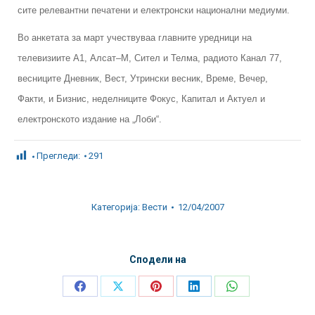
сите релевантни печатени и електронски национални медиуми.
Во анкетата за март учествуваа главните уредници на
телевизиите А1, Алсат–М, Сител и Телма, радиото Канал 77,
весниците Дневник, Вест, Утрински весник, Време, Вечер,
Факти, и Бизнис, неделниците Фокус, Капитал и Актуел и
електронското издание на „Лоби“.
Прегледи:
291
Категорија:
Вести
12/04/2007
Сподели на
Share
Share
Share
Share
Share