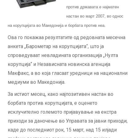
против државата е најматен
настан во март 2007, во однос
на корупцијата во Македонија и борбата против неа.
Ова го покажаа резултатите од редовната месечна
анкета „Барометар на корупцијата“, што ја
спроведуваат невладината организација „Нулта
корупција“ и Независната новинска агенција
Макфакс, а во која гласаат уредници на национални
медиуми во Македонија.
За истиот месец, како најпозитивен настан во
борбата против корупцијата, е оценето
исклучително големото пријавување на екстра
приходи за даночење во Управата за јавни приходи,
каде до последниот рок, 15 март, над 15 илјади