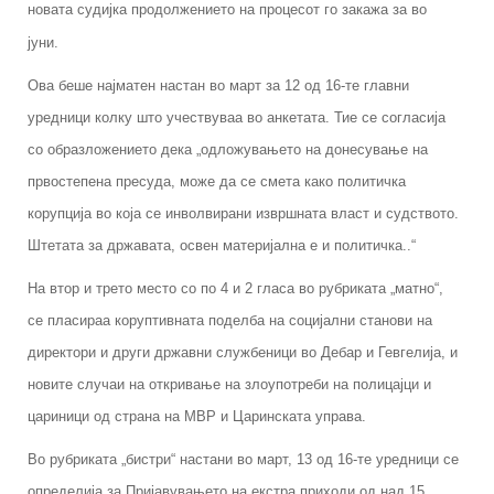
новата судијка продолжението на процесот го закажа за во
јуни.
Ова беше најматен настан во март за 12 од 16-те главни
уредници колку што учествуваа во анкетата. Тие се согласија
со образложението дека „одложувањето на донесување на
првостепена пресуда, може да се смета како политичка
корупција во која се инволвирани извршната власт и судството.
Штетата за државата, освен материјална е и политичка..“
На втор и трето место со по 4 и 2 гласа во рубриката „матно“,
се пласираа коруптивната поделба на социјални станови на
директори и други државни службеници во Дебар и Гевгелија, и
новите случаи на откривање на злоупотреби на полицајци и
цариници од страна на МВР и Царинската управа.
Во рубриката „бистри“ настани во март, 13 од 16-те уредници се
определија за Пријавувањето на екстра приходи од над 15