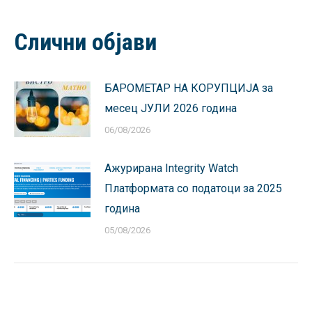
on
on
on
on
on
Facebook
X
Pinterest
LinkedIn
WhatsApp
Слични објави
БАРОМЕТАР НА КОРУПЦИЈА за
месец ЈУЛИ 2026 година
06/08/2026
Ажурирана Integrity Watch
Платформата со податоци за 2025
година
05/08/2026