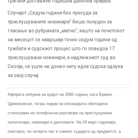
граѓани доставиле годишна даночна пријава.
Случајот „Седум години без пресуда за
прислушуваните новинари“ беше понуден за
гласање во рубриката „матно“, зашто на почетокот
на месецот се навршија точно седум години од
тужбата и судскиот процес што го поведоа 17
прислушувани новинари, а надлежниот суд во
Скопје, се уште не донел ниту една судска одлука
за овој случај.
Аферата избувна на крајот на 2000 година, кога Бранко
Црвенковски, тогаш лидер на опозицијата обелодени
стенограми на телефонски разговори на прислушувани
политичари, новинари и дипломати. На 19 март годинава,
повторно, по четврти пат е сменет судијата од предметот, а