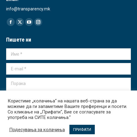
info@transparency.mk
Find us on:
Facebook
X
YouTube
Instagram
page
page
page
page
Пишете ни
opens
opens
opens
opens
in
in
in
in
Име *
new
new
new
new
window
window
window
window
E-mail *
Порака
Користиме „колачиња“ на нашата веб-страна за да
можеме да ги запаметиме Вашите преференци и посети.
Со кликање на „Прифати“, Вие се согласувате за
употреба на СИТЕ колачиња.“
Испрати
Подесувања за колачиња
ПРИФАТИ