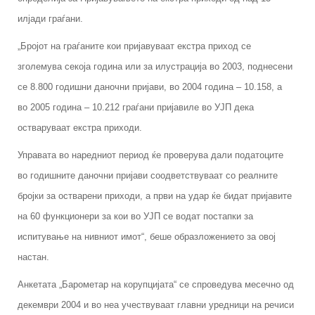
илјади граѓани.
„Бројот на граѓаните кои пријавуваат екстра приход се
зголемува секоја година или за илустрација во 2003, поднесени
се 8.800 годишни даночни пријави, во 2004 година – 10.158, а
во 2005 година – 10.212 граѓани пријавиле во УЈП дека
остваруваат екстра приходи.
Управата во наредниот период ќе проверува дали податоците
во годишните даночни пријави соодветствуваат со реалните
бројки за остварени приходи, а први на удар ќе бидат пријавите
на 60 функционери за кои во УЈП се водат постапки за
испитување на нивниот имот“, беше образложението за овој
настан.
Анкетата „Барометар на корупцијата“ се спроведува месечно од
декември 2004 и во неа учествуваат главни уредници на речиси