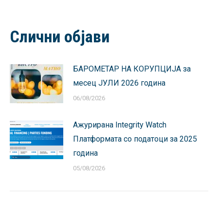
on
on
on
on
on
Facebook
X
Pinterest
LinkedIn
WhatsApp
Слични објави
БАРОМЕТАР НА КОРУПЦИЈА за
месец ЈУЛИ 2026 година
06/08/2026
Ажурирана Integrity Watch
Платформата со податоци за 2025
година
05/08/2026