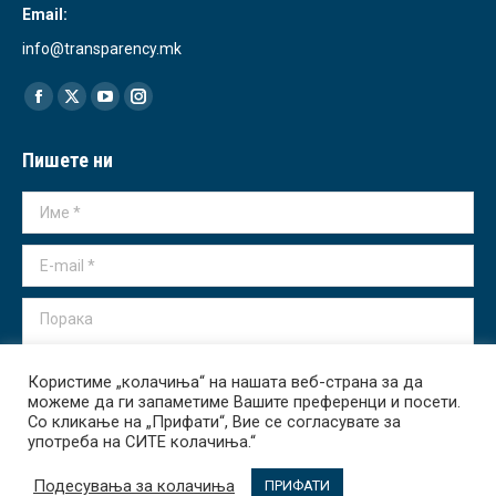
Email:
info@transparency.mk
Find us on:
Facebook
X
YouTube
Instagram
page
page
page
page
Пишете ни
opens
opens
opens
opens
in
in
in
in
Име *
new
new
new
new
window
window
window
window
E-mail *
Порака
Користиме „колачиња“ на нашата веб-страна за да
можеме да ги запаметиме Вашите преференци и посети.
Со кликање на „Прифати“, Вие се согласувате за
употреба на СИТЕ колачиња.“
Испрати
Подесувања за колачиња
ПРИФАТИ