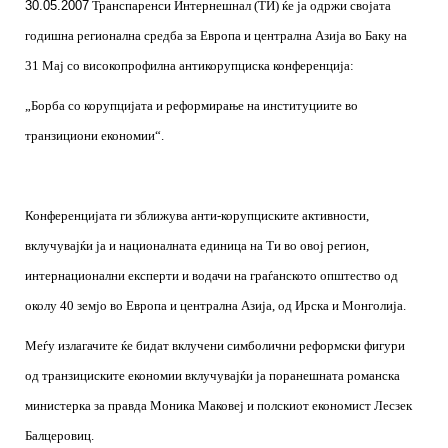
30.05.2007
Транспаренси Интернешнал (ТИ) ќе ја одржи својата
годишна регионална средба за Европа и централна Азија во Баку на
31 Мај со високопрофилна антикорупциска конференција:
„Борба со корупцијата и реформирање на институциите во
транзициони економии“.
Конференцијата ги зближува анти-корупциските активности,
вклучувајќи ја и националната единица на Ти во овој регион,
интернационални експерти и водачи на граѓанското општество од
околу 40 земјо во Европа и централна Азија, од Ирска и Монголија.
Меѓу излагачите ќе бидат вклучени симболични реформски фигури
од транзициските економии вклучувајќи ја поранешната романска
министерка за правда Моника Маковеј и полскиот економист Лесзек
Балцеровиц.