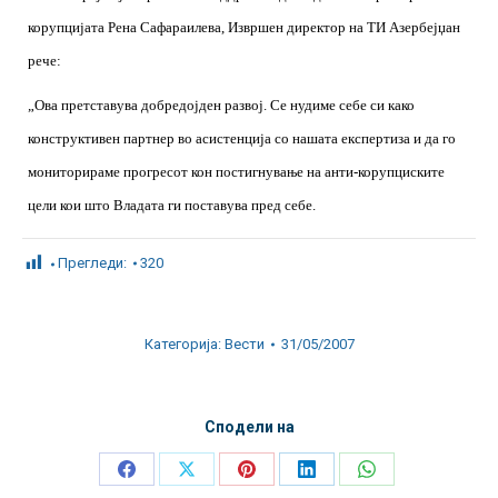
корупцијата Рена Сафараилева, Извршен директор на ТИ Азербејџан
рече:
„Ова претставува добредојден развој. Се нудиме себе си како
конструктивен партнер во асистенција со нашата експертиза и да го
мониторираме прогресот кон постигнување на анти-корупциските
цели кои што Владата ги поставува пред себе.
Прегледи:
320
Категорија:
Вести
31/05/2007
Сподели на
Share
Share
Share
Share
Share