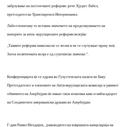
забрзување на постоечките реформи- рече Хјуџет Лабел,
претседател на Транспаренси Интернешнал.
Лабел понатаму го истакна значењето на продолжувањето на
напорите за анти- корупциските реформи велејќи:
„Таквите реформи никогаш не се лесни и не се случуваат преку ноќ.
Затоа политичката волја е од суштинско значење.“.
Конференцијата ќе се одржи во Гулустенската палата во Баку.
Претседателот и членовите на Анти-корупциската комисија и јавниот
обвинител на Азербејџан ќе имаат свои излагања како и амбасадорот
на Соединетите американски држави во Азербејџан.
Г-дин Рамиз Мехдијев, , раководител на извршната канцеларија на