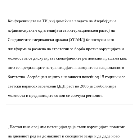
Конференцијата на ТИ, чиј домаќин е владата на Азербејџан а
кофинансирана е од агенцијата за интернационален развој на
Соединетите смерикански држави (УСАИД) ќе послужи како
платформа за размена на стратегии за борба против корупцијата и
можност за се дискутираат специфичните регионални прашања како
што се предизвиците на транзицијата и изворите на националното
богатство. Азербејџан којшто е независен повеќе од 15 години и со
светски највисок забележан ЏДП раст во 2006 ја симболизира
можноста и предизвиците со кои се соочува регионот.
„Настан како овој има потенцијал да ја стави корупцијата повисоко
на дневниот ред на домаќинот и соседните земји и да даде ново