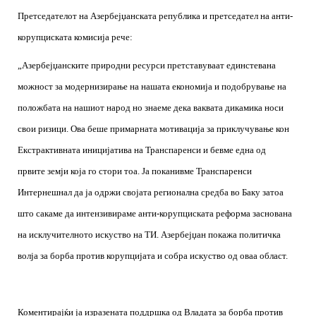
Претседателот на Азербејџанската република и претседател на анти-
корупциската комисија рече:
„Азербејџанските природни ресурси претставуваат единстевана
можност за модернизирање на нашата економија и подобрување на
положбата на нашиот народ но знаеме дека ваквата дикамика носи
свои ризици. Ова беше примарната мотивација за приклучување кон
Екстрактивната иницијатива на Транспаренси и бевме една од
првите земји која го стори тоа. Ја поканивме Транспаренси
Интернешнал да ја одржи својата регионална средба во Баку затоа
што сакаме да интензивираме анти-корупциската реформа заснована
на исклучителното искуство на ТИ. Азербејџан покажа политичка
волја за борба против корупцијата и собра искуство од оваа област.
Коментирајќи ја изразената поддршка од Владата за борба против