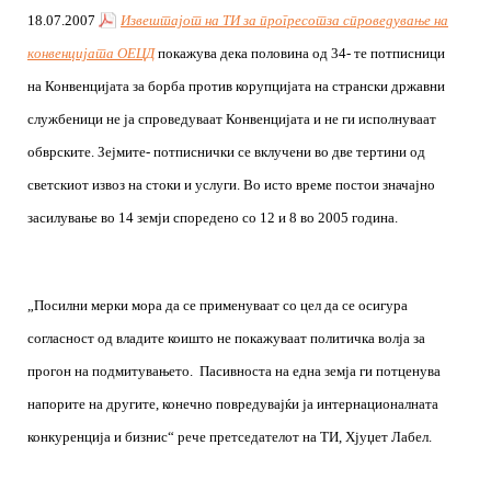
18.07.2007
Извештајот на ТИ за прогресотза спроведување на
конвенцијата ОЕЦД
покажува дека половина од 34- те потписници
на Конвенцијата за борба против корупцијата на странски државни
службеници не ја спроведуваат Конвенцијата и не ги исполнуваат
обврските. Зејмите- потписнички се вклучени во две тертини од
светскиот извоз на стоки и услуги. Во исто време постои значајно
засилување во 14 земји споредено со 12 и 8 во 2005 година.
„Посилни мерки мора да се применуваат со цел да се осигура
согласност од владите коишто не покажуваат политичка волја за
прогон на подмитувањето.
Пасивноста на една земја ги потценува
напорите на другите, конечно повредувајќи ја интернационалната
конкуренција и бизнис“ рече претседателот на ТИ, Хјуџет Лабел.