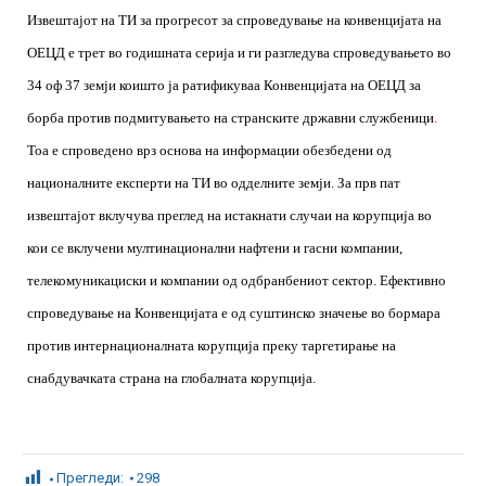
Извештајот на ТИ за прогресот за спроведување на конвенцијата на
ОЕЦД е трет во годишната серија и ги разгледува спроведувањето во
34 оф 37 земји коишто ја ратификуваа Конвенцијата на ОЕЦД за
борба против подмитувањето на странските државни службеници
.
Тоа е спроведено врз основа на информации обезбедени од
националните експерти на ТИ во одделните земји. За прв пат
извештајот вклучува преглед на истакнати случаи на корупција во
кои се вклучени мултинационални нафтени и гасни компании,
телекомуникациски и компании од одбранбениот сектор. Ефективно
спроведување на Конвенцијата е од суштинско значење во бормара
против интернационалната корупција преку таргетирање на
снабдувачката страна на глобалната корупција.
Прегледи:
298