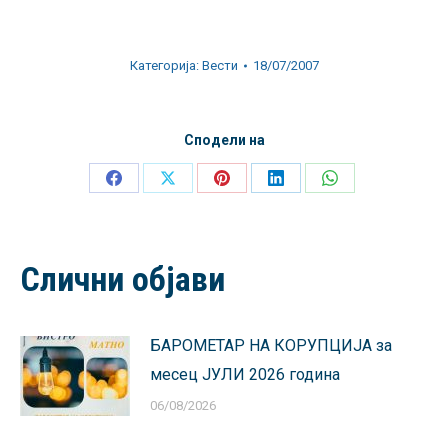
Категорија:
Вести
18/07/2007
Сподели на
Share
Share
Share
Share
Share
on
on
on
on
on
Facebook
X
Pinterest
LinkedIn
WhatsApp
Слични објави
БАРОМЕТАР НА КОРУПЦИЈА за
месец ЈУЛИ 2026 година
06/08/2026