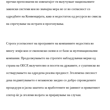
пречки препознаени во извештајот ги вклучуваат националните
законски системи кои во значајна мера не се во согласност со
одредбите на Конвенцијата, како и недостаток од ресурси во смисла
на спречување на истраги и прогонувања.
Строга усогласенот на програмите на компаниите недостига во
многу земји кои се економски силни и се бази за мултинационални
компании. Продолжувањето на строгите набљудувачки мерки од
страна на ОЕСР, вклучително и посети на државите, е суштинско во
остварувањето на одредена реална предност. Зголемена свесност
дека подмитувањето е незаконско заедно со добро спроведените
процедури и јасна заштита за вработените во јавниот и приватниот
сектор ќе ја зголеми волјата за пријавување на случаи.