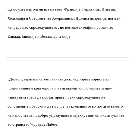
Од осумте најголеми извезувачи, Франција, Германија, Италија,
Холандија и Соединетите Американски Држави направија значаен
напредок во спроведувањето , но немаше значајни прогони во
Канада, Јапонија и Велика Британија.
„Дозволувајќи им на компаниите да конкурираат користејќи
подмитување е краткорочно и уназадувачки. Големите земји-
извезувачи треба да профитираат преку спроведување на
сопствените обврски и да ги спречат компаниите во потценувањето
на напорите за подобро управување и зајакнување на
институциите
во странство“- додаде Лабел.