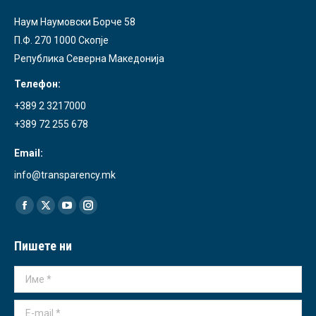
Наум Наумовски Борче 58
П.Ф. 270 1000 Скопје
Република Северна Македонија
Телефон:
+389 2 3217000
+389 72 255 678
Email:
info@transparency.mk
Find us on:
Facebook
X
YouTube
Instagram
page
page
page
page
Пишете ни
opens
opens
opens
opens
in
in
in
in
Име *
new
new
new
new
window
window
window
window
E-mail *