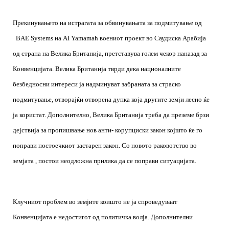
Прекинувањето на истрагата за обвинувањата за подмитување од
BAE Systems
на
AI Yamamah
воениот проект во Саудиска Арабија
од страна на Велика Британија, претставува голем чекор наназад за
Конвенцијата. Велика Британија тврди дека националните
безбедносни интереси ја надминуват забраната за страско
подмитување, отворајќи отворена дупка која другите земји лесно ќе
ја користат. Дополнително, Велика Британија треба да преземе брзи
дејствија за пропишвање нов анти- корупциски закон којшто ќе го
поправи постоечкиот застарен закон. Со новото раковотство во
земјата , постои неодложна прилика да се поправи ситуацијата.
Клучниот проблем во земјите коишто не ја спроведуваат
Конвенцијата е недостигот од политичка волја. Дополнителни