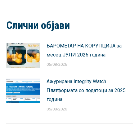
on
on
on
on
on
Facebook
X
Pinterest
LinkedIn
WhatsApp
Слични објави
БАРОМЕТАР НА КОРУПЦИЈА за
месец ЈУЛИ 2026 година
06/08/2026
Ажурирана Integrity Watch
Платформата со податоци за 2025
година
05/08/2026