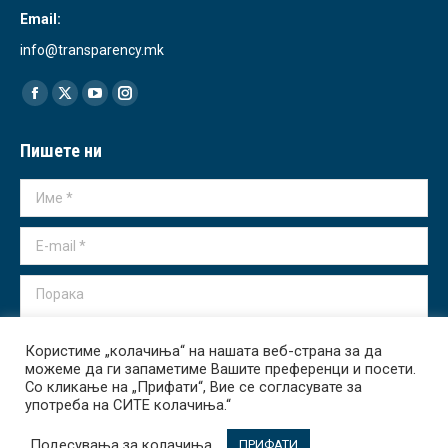
Email:
info@transparency.mk
Find us on:
Facebook
X
YouTube
Instagram
page
page
page
page
Пишете ни
opens
opens
opens
opens
in
in
in
in
Име *
new
new
new
new
window
window
window
window
E-mail *
Порака
Користиме „колачиња“ на нашата веб-страна за да
можеме да ги запаметиме Вашите преференци и посети.
Со кликање на „Прифати“, Вие се согласувате за
употреба на СИТЕ колачиња.“
Испрати
Подесувања за колачиња
ПРИФАТИ