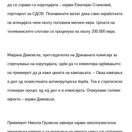
да се справи со корупцијата – изјави Емилијан Станковиќ,
портпарол на СДСМ. Познавачите велат дека само изработката
на агенцијата чини околу половина милион евра. Цената на
телевизиските спотови се проценува на околу 200.000 евра.
Мирјана Димовска, претседателка на Државната комисија за
спречување на корупцијата, одби да го коментира одбивањето
на премиерот да ја каже цената на кампањата. – Оваа кампања
е дел од осмислената антикорупциска борба. Тоа е стратегиски
планиран процес од кој дел е и комисијата. Очекуваме големи
ефекти – изјави Димовска.
Премиерот Никола Груевски завчера најави неколкумесечна
медиумска кампања за издигање на јавната свест кај граѓаните