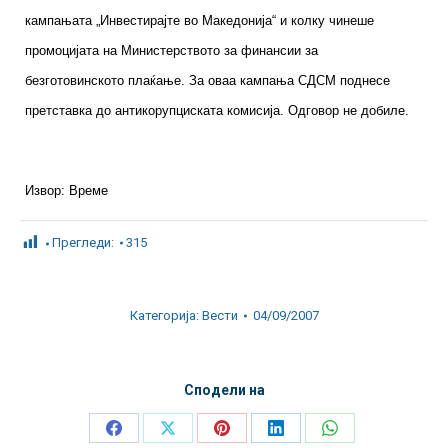
кампањата „Инвестирајте во Македонија“ и колку чинеше
промоцијата на Министерството за финансии за
безготовинското плаќање. За оваа кампања СДСМ поднесе
претставка до антикорупциската комисија. Одговор не добиле.
Извор: Време
Прегледи:
315
Категорија:
Вести
04/09/2007
Сподели на
Share
Share
Share
Share
Share