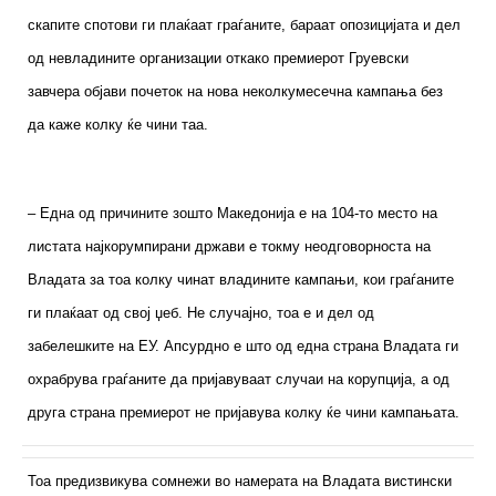
скапите спотови ги плаќаат граѓаните, бараат опозицијата и дел
од невладините организации откако премиерот Груевски
завчера објави почеток на нова неколкумесечна кампања без
да каже колку ќе чини таа.
– Една од причините зошто Македонија е на 104-то место на
листата најкорумпирани држави е токму неодговорноста на
Владата за тоа колку чинат владините кампањи, кои граѓаните
ги плаќаат од свој џеб. Не случајно, тоа е и дел од
забелешките на ЕУ. Апсурдно е што од една страна Владата ги
охрабрува граѓаните да пријавуваат случаи на корупција, а од
друга страна премиерот не пријавува колку ќе чини кампањата.
Тоа предизвикува сомнежи во намерата на Владата вистински