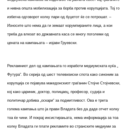
и нивна општа мобилизација за борба против корупцијата. Тој го
избегна одговорот колку пари од буџетот ќе се потрошат. –
Износите што нема да ги земаат корумпираните лица, а кои
треба да влезат во државната каса се многу поголеми од
цената на кампањата – изјави Груевски.
Рекламниот дел од кампањата го изработи медиумската куќа „
Футура“. Во серија од шест телевизиски спота како синоним за
корупција се појавува македонскиот граѓанин Стојче Стојчевски,
кој како цариник, доктор, полицаец, професор, судија и
политичар добива „оскари“ за подмитливост. Ова е трета
голема кампања што ја прави Владата без да даде отчет колку
тоа ќе чини. И покрај инсистирањата, нема информација за тоа
колку Владата ги плати рекламите во странските медиуми за