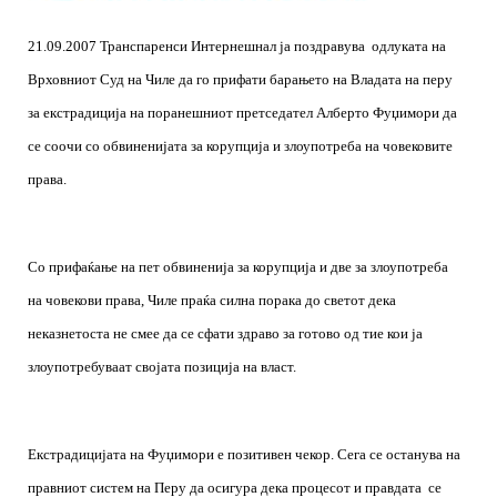
21.09.2007 Транспаренси Интернешнал ја поздравува
одлуката на
Врховниот Суд на Чиле да го прифати барањето на Владата на перу
за екстрадиција на поранешниот претседател Алберто Фуџимори да
се соочи со обвиненијата за корупција и злоупотреба на човековите
права.
Со прифаќање на пет обвиненија за корупција и две за злоупотреба
на човекови права, Чиле праќа силна порака до светот дека
неказнетоста не смее да се сфати здраво за готово од тие кои ја
злоупотребуваат својата позиција на власт.
Екстрадицијата на Фуџимори е позитивен чекор. Сега се останува на
правниот систем на Перу да осигура дека процесот и правдата
се