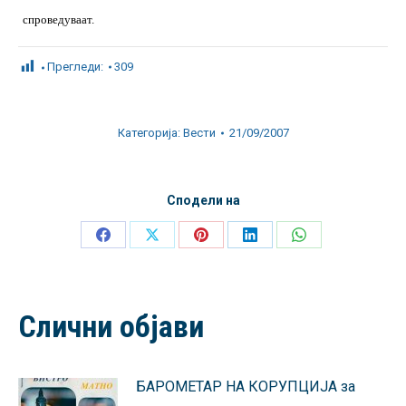
спроведуваат.
Прегледи:
309
Категорија:
Вести
21/09/2007
Сподели на
Share
Share
Share
Share
Share
on
on
on
on
on
Facebook
X
Pinterest
LinkedIn
WhatsApp
Слични објави
БАРОМЕТАР НА КОРУПЦИЈА за