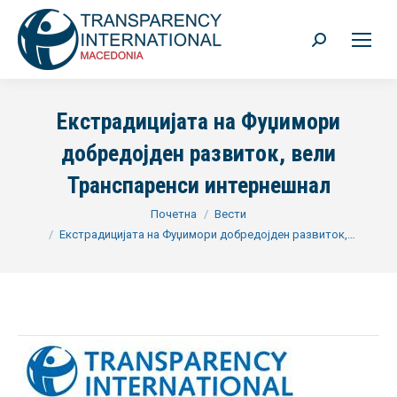
Search:
Екстрадицијата на Фуџимори
добредојден развиток, вели
Транспаренси интернешнал
You are here:
Почетна
Вести
Екстрадицијата на Фуџимори добредојден развиток,…