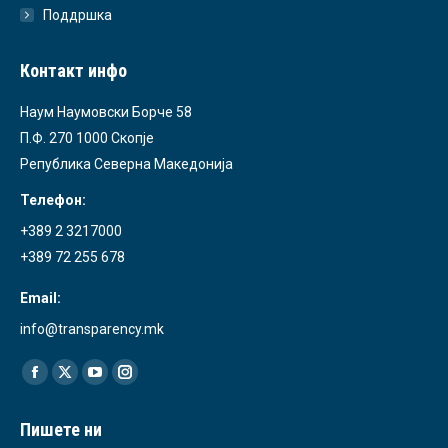
Поддршка
Контакт инфо
Наум Наумовски Борче 58
П.Ф. 270 1000 Скопје
Република Северна Македонија
Телефон:
+389 2 3217000
+389 72 255 678
Email:
info@transparency.mk
Find us on:
Facebook
X
YouTube
Instagram
page
page
page
page
Пишете ни
opens
opens
opens
opens