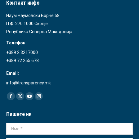
Контакт инфо
Наум Наумовски Борче 58
П.Ф. 270 1000 Скопје
Република Северна Македонија
Телефон:
+389 2 3217000
+389 72 255 678
Email:
info@transparency.mk
Find us on:
Facebook
X
YouTube
Instagram
page
page
page
page
Пишете ни
opens
opens
opens
opens
in
in
in
in
Име *
new
new
new
new