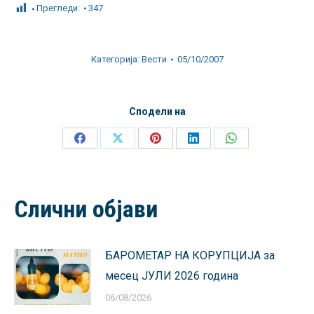
Прегледи:
347
Категорија:
Вести
05/10/2007
Сподели на
Share
Share
Share
Share
Share
on
on
on
on
on
Facebook
X
Pinterest
LinkedIn
WhatsApp
Слични објави
БАРОМЕТАР НА КОРУПЦИЈА за
месец ЈУЛИ 2026 година
06/08/2026