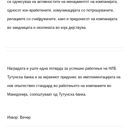
се однесуваа на активностите на менаџментот на компанијата,
односот кон вработените, комуникацијата со потрошувачите,
релациите со снабдувачите, како и придонесот на компанијата
во заедницата и околината во која дејствува.
Наградата е уште една потврда за успешно работење на НЛБ
Тутунска банка и за нејзиниот придонес во имплементацијата на
нов општествен стандард во работењето на компаниите во
Македонија, соопштуваат од Тутунска банка.
Извор: Вечер