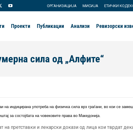
ОРГАНИЗАЦИЈА
МИСИЈА
ЕТИЧКИ КОДЕК
agram
X
YouTube
page
page
ти
Проекти
Публикации
Анализи
Ревизорски из
s
opens
opens
in
in
new
new
умерна сила од „Алфите“
ow
window
window
аи на индицирана употреба на физичка сила врз граѓани, во кои се зам
штај за состојбата на човековите права во Македонија.
ат на претставки и лекарски докази од лица кои тврдат де