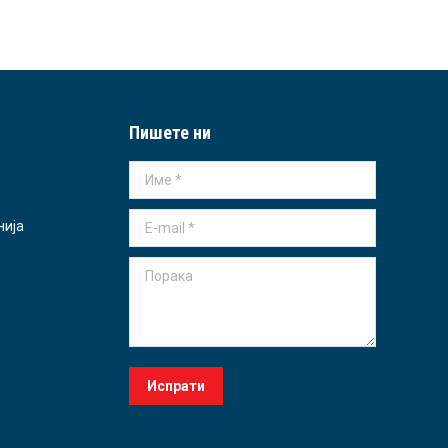
Пишете ни
Име *
E-mail *
нија
Порака
Испрати