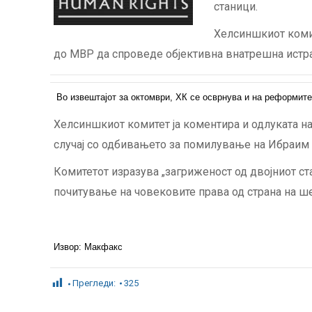
станици.
Хелсиншкиот комит
до МВР да спроведе објективна внатрешна истр
Во извештајот за октомври, ХК се осврнува и на реформите
Хелсиншкиот комитет ја коментира и одлуката н
случај со одбивањето за помилување на Ибраим 
Комитетот изразува „загриженост од двојниот с
почитување на човековите права од страна на ше
Извор: Макфакс
Прегледи:
325