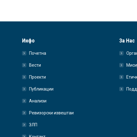
Инфо
За Нас
Почетна
Орга
Вести
Миси
Проекти
Етич
Публикации
Подд
Анализи
Ревизорски извештаи
ЗЛП
Контакт