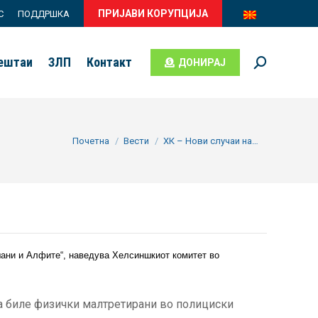
ПРИЈАВИ КОРУПЦИЈА
С
ПОДДРШКА
вештаи
ЗЛП
Контакт
ДОНИРАЈ
Search:
You are here:
Почетна
Вести
ХК – Нови случаи на…
ешани и Алфите“, наведува Хелсиншкиот комитет во
ка биле физички малтретирани во полициски