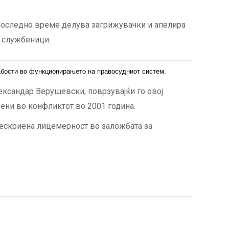
 последно време делува загрижувачки и апелира
 службеници.
лабости во функционирањето на правосудниот систем.
ксандар Верушевски, поврзувајќи го овој
ени во конфликтот во 2001 година.
нескриена лицемерност во заложбата за