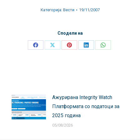
Категорија:
Вести
19/11/2007
Сподели на
Share
Share
Share
Share
Share
on
on
on
on
on
Facebook
X
Pinterest
LinkedIn
WhatsApp
Ажурирана Integrity Watch
Платформата со податоци за
2025 година
05/08/2026