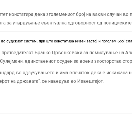
ет констатира дека зголемениот број на вакви случаи во
ага за утврдување евентуална одговорност од полициските
 во судскиот систем, при што констатира нивен застој и поголем број с
а претседателот Бранко Црвенковски за помилување на Але
Сулејмани, единствениот осуден за воени злосторства стор
тандард во одлучувањето и има впечаток дека е искажана 
фот на државата“, се наведува во Извештајот.