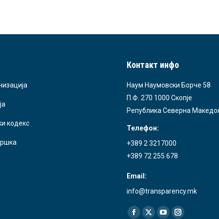
Контакт инфо
низација
Наум Наумовски Борче 58
П.Ф. 270 1000 Скопје
ја
Република Северна Македо
ки кодекс
Телефон:
ршка
+389 2 3217000
+389 72 255 678
Email:
info@transparency.mk
Find us on:
Facebook
X
YouTube
Instagram